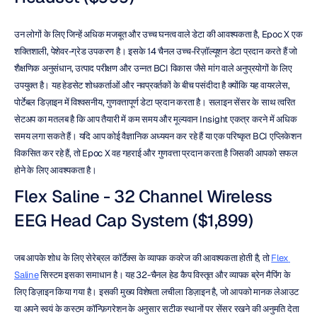
उन लोगों के लिए जिन्हें अधिक मजबूत और उच्च घनत्व वाले डेटा की आवश्यकता है, Epoc X एक 
शक्तिशाली, पेशेवर-ग्रेड उपकरण है। इसके 14 चैनल उच्च-रिज़ॉल्यूशन डेटा प्रदान करते हैं जो 
शैक्षणिक अनुसंधान, उत्पाद परीक्षण और उन्नत BCI विकास जैसे मांग वाले अनुप्रयोगों के लिए 
उपयुक्त है। यह हेडसेट शोधकर्ताओं और नवप्रवर्तकों के बीच पसंदीदा है क्योंकि यह वायरलेस, 
पोर्टेबल डिज़ाइन में विश्वसनीय, गुणवत्तापूर्ण डेटा प्रदान करता है। सलाइन सेंसर के साथ त्वरित 
सेटअप का मतलब है कि आप तैयारी में कम समय और मूल्यवान Insight एकत्र करने में अधिक 
समय लगा सकते हैं। यदि आप कोई वैज्ञानिक अध्ययन कर रहे हैं या एक परिष्कृत BCI एप्लिकेशन 
विकसित कर रहे हैं, तो Epoc X वह गहराई और गुणवत्ता प्रदान करता है जिसकी आपको सफल 
होने के लिए आवश्यकता है।
Flex Saline - 32 Channel Wireless 
EEG Head Cap System ($1,899)
जब आपके शोध के लिए सेरेब्रल कॉर्टेक्स के व्यापक कवरेज की आवश्यकता होती है, तो 
Flex 
Saline
 सिस्टम इसका समाधान है। यह 32-चैनल हेड कैप विस्तृत और व्यापक ब्रेन मैपिंग के 
लिए डिज़ाइन किया गया है। इसकी मुख्य विशेषता लचीला डिज़ाइन है, जो आपको मानक लेआउट 
या अपने स्वयं के कस्टम कॉन्फ़िगरेशन के अनुसार सटीक स्थानों पर सेंसर रखने की अनुमति देता 