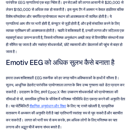
पारंपरिक EEG प्रणालियां एक बड़ा निवेश हैं। इन सेटअपों की लागत आसानी से $20,000 से 
लेकर $150,000 से अधिक तक हो सकती है। इस मूल्य टैग में अक्सर न केवल हार्डवेयर बल्कि 
विशेष सॉफ्टवेयर और समर्पित प्रयोगशाला स्थान की आवश्यकता भी शामिल होती है। ये 
प्रणालियां आम तौर पर भारी होती हैं, कंप्यूटर से जुड़ी होती हैं, और इन्हें संचालित करने के लिए 
व्यापक प्रशिक्षण की आवश्यकता होती है। यद्यपि वे शक्तिशाली हैं, उनकी लागत और जटिलता एक 
महत्वपूर्ण बाधा उत्पन्न करती है, जिससे मस्तिष्क अनुसंधान अच्छी तरह से वित्तपोषित संस्थानों तक 
ही सीमित रह जाता है और स्वतंत्र शोधकर्ताओं, छोटे व्यवसायों और डेवलपर्स की पहुंच से बाहर हो 
जाता है।
Emotiv EEG को अधिक सुलभ कैसे बनाता है
हमारा लक्ष्य शक्तिशाली EEG तकनीक को हर जगह नवीन अविष्कारकों के हाथों में सौंपना है। 
सुलभ, आधुनिक हेडसेट पारंपरिक प्रयोगशाला लागत के बिना उच्च गुणवत्ता वाले डेटा प्रदान कर 
सकते हैं। उदाहरण के लिए, हमारे Epoc X जैसा उपकरण शोधकर्ताओं को प्रयोगशाला की 
सीमाओं से परे, वास्तविक दुनिया के परिवेश में मस्तिष्क गतिविधि डेटा एकत्र करने की अनुमति देता 
है। यह पोर्टेबिलिटी 
शैक्षणिक अनुसंधान और शिक्षा
 के लिए नए रास्ते खोलती है, प्राकृतिक 
वातावरण में अध्ययन की अनुमति देती है जहां प्रतिभागी स्वतंत्र रूप से घूम सकते हैं और बातचीत 
कर सकते हैं। लागत को भारी रूप से कम करके, हम अधिक लोगों के लिए मस्तिष्क का पता 
लगाना और अद्भुत चीजें बनाना संभव बनाते हैं।