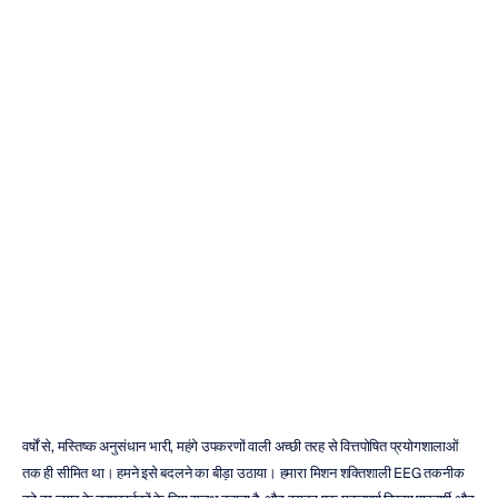
Emotiv
Headset
Price:
एक
संपूर्ण
गाइड
(A
Complete
Buyer's
Guide)
इमोटिव
संशोधित
किया
गया
26
फ़र॰
2026
वर्षों से, मस्तिष्क अनुसंधान भारी, महंगे उपकरणों वाली अच्छी तरह से वित्तपोषित प्रयोगशालाओं 
तक ही सीमित था। हमने इसे बदलने का बीड़ा उठाया। हमारा मिशन शक्तिशाली EEG तकनीक 