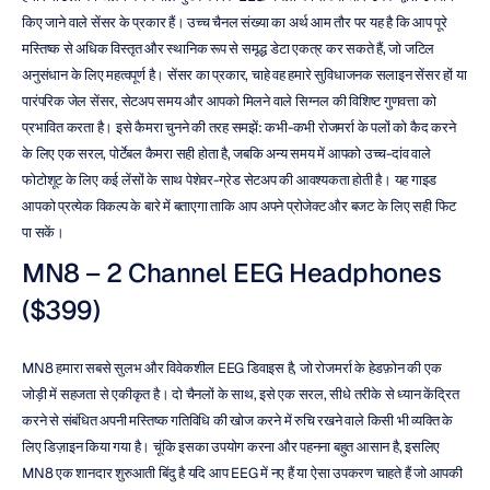
किए जाने वाले सेंसर के प्रकार हैं। उच्च चैनल संख्या का अर्थ आम तौर पर यह है कि आप पूरे 
मस्तिष्क से अधिक विस्तृत और स्थानिक रूप से समृद्ध डेटा एकत्र कर सकते हैं, जो जटिल 
अनुसंधान के लिए महत्वपूर्ण है। सेंसर का प्रकार, चाहे वह हमारे सुविधाजनक सलाइन सेंसर हों या 
पारंपरिक जेल सेंसर, सेटअप समय और आपको मिलने वाले सिग्नल की विशिष्ट गुणवत्ता को 
प्रभावित करता है। इसे कैमरा चुनने की तरह समझें: कभी-कभी रोजमर्रा के पलों को कैद करने 
के लिए एक सरल, पोर्टेबल कैमरा सही होता है, जबकि अन्य समय में आपको उच्च-दांव वाले 
फोटोशूट के लिए कई लेंसों के साथ पेशेवर-ग्रेड सेटअप की आवश्यकता होती है। यह गाइड 
आपको प्रत्येक विकल्प के बारे में बताएगा ताकि आप अपने प्रोजेक्ट और बजट के लिए सही फिट 
पा सकें।
MN8 – 2 Channel EEG Headphones 
($399)
MN8 हमारा सबसे सुलभ और विवेकशील EEG डिवाइस है, जो रोजमर्रा के हेडफ़ोन की एक 
जोड़ी में सहजता से एकीकृत है। दो चैनलों के साथ, इसे एक सरल, सीधे तरीके से ध्यान केंद्रित 
करने से संबंधित अपनी मस्तिष्क गतिविधि की खोज करने में रुचि रखने वाले किसी भी व्यक्ति के 
लिए डिज़ाइन किया गया है। चूंकि इसका उपयोग करना और पहनना बहुत आसान है, इसलिए 
MN8 एक शानदार शुरुआती बिंदु है यदि आप EEG में नए हैं या ऐसा उपकरण चाहते हैं जो आपकी 