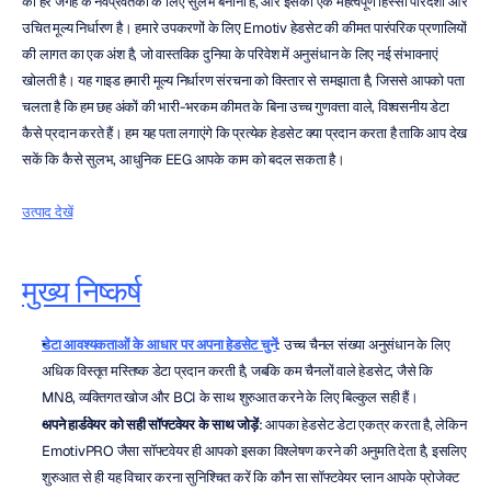
को हर जगह के नवप्रवर्तकों के लिए सुलभ बनाना है, और इसका एक महत्वपूर्ण हिस्सा पारदर्शी और 
उचित मूल्य निर्धारण है। हमारे उपकरणों के लिए Emotiv हेडसेट की कीमत पारंपरिक प्रणालियों 
की लागत का एक अंश है, जो वास्तविक दुनिया के परिवेश में अनुसंधान के लिए नई संभावनाएं 
खोलती है। यह गाइड हमारी मूल्य निर्धारण संरचना को विस्तार से समझाता है, जिससे आपको पता 
चलता है कि हम छह अंकों की भारी-भरकम कीमत के बिना उच्च गुणवत्ता वाले, विश्वसनीय डेटा 
कैसे प्रदान करते हैं। हम यह पता लगाएंगे कि प्रत्येक हेडसेट क्या प्रदान करता है ताकि आप देख 
सकें कि कैसे सुलभ, आधुनिक EEG आपके काम को बदल सकता है।
उत्पाद देखें
मुख्य निष्कर्ष
डेटा आवश्यकताओं के आधार पर अपना हेडसेट चुनें
: उच्च चैनल संख्या अनुसंधान के लिए 
अधिक विस्तृत मस्तिष्क डेटा प्रदान करती है, जबकि कम चैनलों वाले हेडसेट, जैसे कि 
MN8, व्यक्तिगत खोज और BCI के साथ शुरुआत करने के लिए बिल्कुल सही हैं।
अपने हार्डवेयर को सही सॉफ्टवेयर के साथ जोड़ें
: आपका हेडसेट डेटा एकत्र करता है, लेकिन 
EmotivPRO जैसा सॉफ्टवेयर ही आपको इसका विश्लेषण करने की अनुमति देता है, इसलिए 
शुरुआत से ही यह विचार करना सुनिश्चित करें कि कौन सा सॉफ्टवेयर प्लान आपके प्रोजेक्ट 