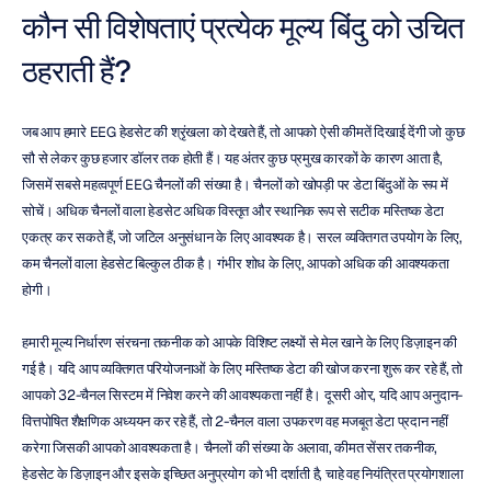
कौन सी विशेषताएं प्रत्येक मूल्य बिंदु को उचित 
ठहराती हैं?
जब आप हमारे EEG हेडसेट की श्रृंखला को देखते हैं, तो आपको ऐसी कीमतें दिखाई देंगी जो कुछ 
सौ से लेकर कुछ हजार डॉलर तक होती हैं। यह अंतर कुछ प्रमुख कारकों के कारण आता है, 
जिसमें सबसे महत्वपूर्ण EEG चैनलों की संख्या है। चैनलों को खोपड़ी पर डेटा बिंदुओं के रूप में 
सोचें। अधिक चैनलों वाला हेडसेट अधिक विस्तृत और स्थानिक रूप से सटीक मस्तिष्क डेटा 
एकत्र कर सकते हैं, जो जटिल अनुसंधान के लिए आवश्यक है। सरल व्यक्तिगत उपयोग के लिए, 
कम चैनलों वाला हेडसेट बिल्कुल ठीक है। गंभीर शोध के लिए, आपको अधिक की आवश्यकता 
होगी।
हमारी मूल्य निर्धारण संरचना तकनीक को आपके विशिष्ट लक्ष्यों से मेल खाने के लिए डिज़ाइन की 
गई है। यदि आप व्यक्तिगत परियोजनाओं के लिए मस्तिष्क डेटा की खोज करना शुरू कर रहे हैं, तो 
आपको 32-चैनल सिस्टम में निवेश करने की आवश्यकता नहीं है। दूसरी ओर, यदि आप अनुदान-
वित्तपोषित शैक्षणिक अध्ययन कर रहे हैं, तो 2-चैनल वाला उपकरण वह मजबूत डेटा प्रदान नहीं 
करेगा जिसकी आपको आवश्यकता है। चैनलों की संख्या के अलावा, कीमत सेंसर तकनीक, 
हेडसेट के डिज़ाइन और इसके इच्छित अनुप्रयोग को भी दर्शाती है, चाहे वह नियंत्रित प्रयोगशाला 