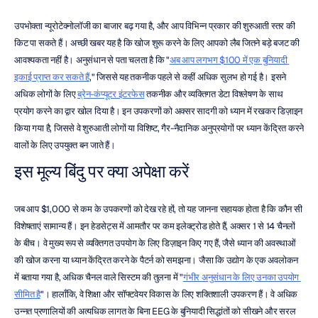
उपभोक्ता न्यूरोटेक्नोलॉजी का बाजार बढ़ गया है, और आप विभिन्न प्रकार की शुरुआती स्तर की 
किट पा सकते हैं। अच्छी खबर यह है कि खोज शुरू करने के लिए आपको लैब जितने बड़े बजट की 
आवश्यकता नहीं है। अनुसंधान से पता चलता है कि "
अब आप लगभग $100 में एक बुनियादी 
इकाई प्राप्त कर सकते हैं
," जिससे यह तकनीक पहले से कहीं अधिक सुलभ हो गई है। इसने 
अधिक लोगों के लिए 
ब्रेन-कंप्यूटर इंटरफेस
 तकनीक और व्यक्तिगत डेटा विश्लेषण के साथ 
प्रयोग करने का द्वार खोल दिया है। इन उपकरणों को अक्सर सादगी को ध्यान में रखकर डिज़ाइन 
किया गया है, जिससे वे शुरुआती लोगों या विशिष्ट, गैर-नैदानिक अनुप्रयोगों पर ध्यान केंद्रित करने 
वालों के लिए उपयुक्त बन जाते हैं।
इस मूल्य बिंदु पर क्या अपेक्षा करें
जब आप $1,000 से कम के उपकरणों को देख रहे हों, तो यह जानना सहायक होता है कि कौन सी 
विशेषताएं सामान्य हैं। इन हेडसेट्स में आमतौर पर कम इलेक्ट्रोड होते हैं, अक्सर 1 से 14 चैनलों 
के बीच। वे मुख्य रूप से व्यक्तिगत उपयोग के लिए डिज़ाइन किए गए हैं, जैसे ध्यान की अवस्थाओं 
की खोज करना या ध्यान केंद्रित करने के पैटर्न को समझना। जैसा कि उद्योग के एक अवलोकन 
में बताया गया है, अधिक चैनल वाले सिस्टम की तुलना में "
गंभीर अनुसंधान के लिए उनका उपयोग 
सीमित है
"। हालाँकि, वे शिक्षा और सॉफ्टवेयर विकास के लिए शक्तिशाली उपकरण हैं। वे अधिक 
उन्नत प्रणालियों की अत्यधिक लागत के बिना EEG के बुनियादी सिद्धांतों को सीखने और सरल 