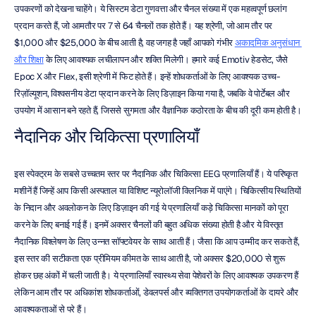
उपकरणों को देखना चाहेंगे। ये सिस्टम डेटा गुणवत्ता और चैनल संख्या में एक महत्वपूर्ण छलांग 
प्रदान करते हैं, जो आमतौर पर 7 से 64 चैनलों तक होते हैं। यह श्रेणी, जो आम तौर पर 
$1,000 और $25,000 के बीच आती है, वह जगह है जहाँ आपको गंभीर 
अकादमिक अनुसंधान 
और शिक्षा
 के लिए आवश्यक लचीलापन और शक्ति मिलेगी। हमारे कई Emotiv हेडसेट, जैसे 
Epoc X और Flex, इसी श्रेणी में फिट होते हैं। इन्हें शोधकर्ताओं के लिए आवश्यक उच्च-
रिज़ॉल्यूशन, विश्वसनीय डेटा प्रदान करने के लिए डिज़ाइन किया गया है, जबकि वे पोर्टेबल और 
उपयोग में आसान बने रहते हैं, जिससे सुगमता और वैज्ञानिक कठोरता के बीच की दूरी कम होती है।
नैदानिक और चिकित्सा प्रणालियाँ
इस स्पेक्ट्रम के सबसे उच्चतम स्तर पर नैदानिक और चिकित्सा EEG प्रणालियाँ हैं। ये परिष्कृत 
मशीनें हैं जिन्हें आप किसी अस्पताल या विशिष्ट न्यूरोलॉजी क्लिनिक में पाएंगे। चिकित्सीय स्थितियों 
के निदान और अवलोकन के लिए डिज़ाइन की गई ये प्रणालियाँ कड़े चिकित्सा मानकों को पूरा 
करने के लिए बनाई गई हैं। इनमें अक्सर चैनलों की बहुत अधिक संख्या होती है और ये विस्तृत 
नैदानिक विश्लेषण के लिए उन्नत सॉफ्टवेयर के साथ आती हैं। जैसा कि आप उम्मीद कर सकते हैं, 
इस स्तर की सटीकता एक प्रीमियम कीमत के साथ आती है, जो अक्सर $20,000 से शुरू 
होकर छह अंकों में चली जाती है। ये प्रणालियाँ स्वास्थ्य सेवा पेशेवरों के लिए आवश्यक उपकरण हैं 
लेकिन आम तौर पर अधिकांश शोधकर्ताओं, डेवलपर्स और व्यक्तिगत उपयोगकर्ताओं के दायरे और 
आवश्यकताओं से परे हैं।