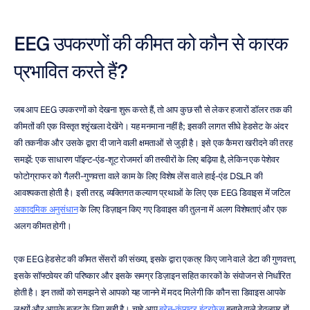
EEG उपकरणों की कीमत को कौन से कारक 
प्रभावित करते हैं?
जब आप EEG उपकरणों को देखना शुरू करते हैं, तो आप कुछ सौ से लेकर हजारों डॉलर तक की 
कीमतों की एक विस्तृत श्रृंखला देखेंगे। यह मनमाना नहीं है; इसकी लागत सीधे हेडसेट के अंदर 
की तकनीक और उसके द्वारा दी जाने वाली क्षमताओं से जुड़ी है। इसे एक कैमरा खरीदने की तरह 
समझें: एक साधारण पॉइन्ट-एंड-शूट रोजमर्रा की तस्वीरों के लिए बढ़िया है, लेकिन एक पेशेवर 
फोटोग्राफर को गैलरी-गुणवत्ता वाले काम के लिए विशेष लेंस वाले हाई-एंड DSLR की 
आवश्यकता होती है। इसी तरह, व्यक्तिगत कल्याण प्रथाओं के लिए एक EEG डिवाइस में जटिल 
अकादमिक अनुसंधान
 के लिए डिज़ाइन किए गए डिवाइस की तुलना में अलग विशेषताएं और एक 
अलग कीमत होगी।
एक EEG हेडसेट की कीमत सेंसरों की संख्या, इसके द्वारा एकत्र किए जाने वाले डेटा की गुणवत्ता, 
इसके सॉफ्टवेयर की परिष्कार और इसके समग्र डिज़ाइन सहित कारकों के संयोजन से निर्धारित 
होती है। इन तत्वों को समझने से आपको यह जानने में मदद मिलेगी कि कौन सा डिवाइस आपके 
लक्ष्यों और आपके बजट के लिए सही है। चाहे आप 
ब्रेन-कंप्यूटर इंटरफेस
 बनाने वाले डेवलपर हों, 