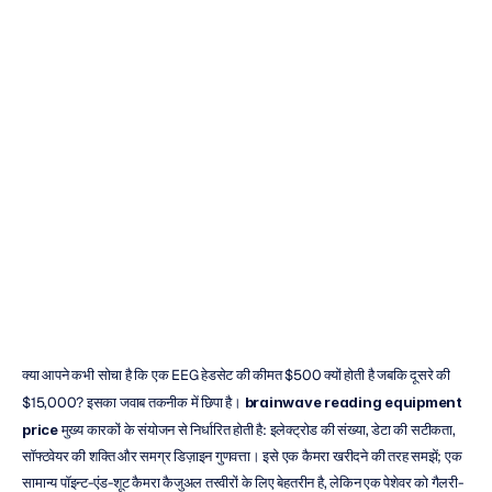
ब्रेनवेव
रीडिंग
इक्विपमेंट
की
कीमत:
एक
खरीदार
की
गाइड
डोंग
ट्रान
संशोधित
किया
गया
3
दिस॰
2025
क्या आपने कभी सोचा है कि एक EEG हेडसेट की कीमत $500 क्यों होती है जबकि दूसरे की 
$15,000? इसका जवाब तकनीक में छिपा है। 
brainwave reading equipment 
price
 मुख्य कारकों के संयोजन से निर्धारित होती है: इलेक्ट्रोड की संख्या, डेटा की सटीकता, 
सॉफ्टवेयर की शक्ति और समग्र डिज़ाइन गुणवत्ता। इसे एक कैमरा खरीदने की तरह समझें; एक 
सामान्य पॉइन्ट-एंड-शूट कैमरा कैजुअल तस्वीरों के लिए बेहतरीन है, लेकिन एक पेशेवर को गैलरी-