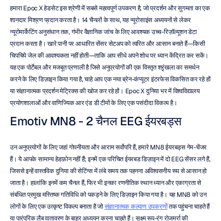
हमारा Epoc X हेडसेट इस श्रेणी में सबसे महत्वपूर्ण उपकरण है, जो प्रदर्शन और सुगमता का एक 
शानदार मिश्रण प्रदान करता है। 14 चैनलों के साथ, यह न्यूरोसाइंस अध्ययनों से लेकर 
न्यूरोमार्केटिंग अनुसंधान तक, गंभीर वैज्ञानिक जांच के लिए आवश्यक उच्च-रिज़ॉल्यूशन डेटा 
प्रदान करता है। खारे पानी पर आधारित सेंसर सेटअप को त्वरित और आसान बनाते हैं—किसी 
चिपचिपे जेल की आवश्यकता नहीं होती—ताकि आप सीधे अपने शोध पर ध्यान केंद्रित कर सकें। 
यह एक पोर्टेबल और मजबूत प्रणाली है जिसे अनुप्रयोगों की एक विस्तृत श्रृंखला का समर्थन 
करने के लिए डिज़ाइन किया गया है, चाहे आप एक नया ब्रेन-कंप्यूटर इंटरफेस विकसित कर रहे हों 
या संज्ञानात्मक प्रदर्शन मेट्रिक्स की खोज कर रहे हों। Epoc X दुनिया भर में विश्वविद्यालय 
प्रयोगशालाओं और वाणिज्यिक आर एंड डी टीमों के लिए एक पसंदीदा विकल्प है।
Emotiv MN8 - 2 चैनल EEG ईयरबड्स
उन अनुप्रयोगों के लिए जहां गोपनीयता और आराम सर्वोपरि हैं, हमारे MN8 ईयरबड्स गेम-चेंजर 
हैं। ये आपके सामान्य हेडफ़ोन नहीं हैं; इनमें एक परिचित ईयरबड डिज़ाइन में दो EEG सेंसर लगे हैं, 
जिससे इन्हें वास्तविक दुनिया की सेटिंग्स में लंबे समय तक पहनना अविश्वसनीय रूप से आसान हो 
जाता है। हालांकि इनमें कम चैनल हैं, फिर भी इनका रणनीतिक स्थान ध्यान और एकाग्रता से 
संबंधित प्रमुख मस्तिष्क गतिविधि को पकड़ने के लिए डिज़ाइन किया गया है। यह MN8 को उन 
लोगों के लिए एक उत्कृष्ट विकल्प बनाता है जो 
संज्ञानात्मक कल्याण उपकरणों
 तक पहुंचना चाहते हैं 
या पारंपरिक लैब वातावरण के बाहर अध्ययन करना चाहते हैं। सूक्ष्म रूप-रंग रोजमर्रा की 