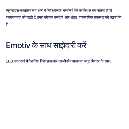
न्यूरोसाइंस-संचालित समाधानों में निवेश करके, कंपनियाँ ऐसे कार्यस्थल बना सकती हैं जो 
रचनात्मकता को बढ़ाते हैं, तनाव को कम करते हैं, और अंततः व्यावसायिक सफलता को बढ़ावा देते 
हैं।
Emotiv के साथ साझेदारी करें
EEG उपकरणों में वैज्ञानिक विशेषज्ञता और तकनीकी नवाचार के अनूठे मिश्रण के साथ, 
Emotiv इस क्षेत्र में अग्रणी है। हमारी टीम में आपके प्रोजेक्ट्स का समर्थन करने के लिए 
न्यूरोसाइंस और डेटा साइंस में विशेषज्ञता रखने वाले पीएचडी शोधकर्ता और प्रौद्योगिकीविद् शामिल 
हैं। कौशलों का यह शक्तिशाली संयोजन हमें आपके प्रोजेक्ट के पूरे जीवनचक्र में अनुरूप सहायता 
प्रदान करने में सक्षम बनाता है, जिसमें प्रयोग डिजाइन, डेटा कैप्चर, विश्लेषण और व्यापक रिपोर्टिंग 
शामिल है, जो हमारे उन्नत EEG उपकरणों के माध्यम से सुगम बनाई जाती है।
हमसे संपर्क करें
काम का भविष्य