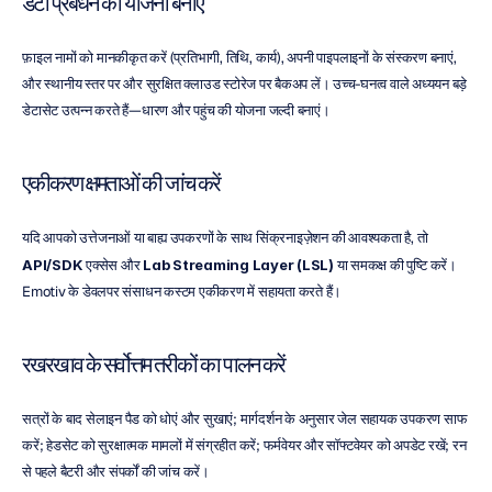
डेटा प्रबंधन की योजना बनाएं
फ़ाइल नामों को मानकीकृत करें (प्रतिभागी, तिथि, कार्य), अपनी पाइपलाइनों के संस्करण बनाएं, 
और स्थानीय स्तर पर और सुरक्षित क्लाउड स्टोरेज पर बैकअप लें। उच्च-घनत्व वाले अध्ययन बड़े 
डेटासेट उत्पन्न करते हैं—धारण और पहुंच की योजना जल्दी बनाएं।
एकीकरण क्षमताओं की जांच करें
यदि आपको उत्तेजनाओं या बाह्य उपकरणों के साथ सिंक्रनाइज़ेशन की आवश्यकता है, तो 
API/SDK
 एक्सेस और 
Lab Streaming Layer (LSL)
 या समकक्ष की पुष्टि करें। 
Emotiv के डेवलपर संसाधन कस्टम एकीकरण में सहायता करते हैं।
रखरखाव के सर्वोत्तम तरीकों का पालन करें
सत्रों के बाद सेलाइन पैड को धोएं और सुखाएं; मार्गदर्शन के अनुसार जेल सहायक उपकरण साफ 
करें; हेडसेट को सुरक्षात्मक मामलों में संग्रहीत करें; फर्मवेयर और सॉफ्टवेयर को अपडेट रखें; रन 
से पहले बैटरी और संपर्कों की जांच करें।