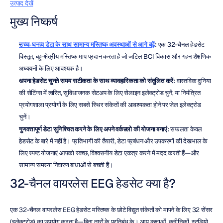
उत्पाद देखें
मुख्य निष्कर्ष
उच्च-घनत्व डेटा के साथ सामान्य मस्तिष्क अवस्थाओं से आगे बढ़ें
:
 एक 32-चैनल हेडसेट 
विस्तृत, बहु-क्षेत्रीय मस्तिष्क माप प्रदान करता है जो जटिल BCI विकास और गहन शैक्षणिक 
अध्ययनों के लिए आवश्यक है।
अपना हेडसेट चुनते समय सटीकता के साथ व्यावहारिकता को संतुलित करें:
 वास्तविक दुनिया 
की सेटिंग्स में त्वरित, सुविधाजनक सेटअप के लिए सेलाइन इलेक्ट्रोड चुनें, या नियंत्रित 
प्रयोगशाला प्रयोगों के लिए सबसे स्थिर संकेतों की आवश्यकता होने पर जेल इलेक्ट्रोड 
चुनें।
गुणवत्तापूर्ण डेटा सुनिश्चित करने के लिए अपने वर्कफ़्लो की योजना बनाएं:
 सफलता केवल 
हेडसेट के बारे में नहीं है। प्रतिभागी की तैयारी, डेटा प्रबंधन और उपकरणों की देखभाल के 
लिए स्पष्ट योजनाएं आपको स्वच्छ, विश्वसनीय डेटा एकत्र करने में मदद करती हैं—और 
सामान्य समस्या निवारण बाधाओं से बचती हैं।
32-चैनल वायरलेस EEG हेडसेट क्या है?
एक 32-चैनल वायरलेस EEG हेडसेट मस्तिष्क के छोटे विद्युत संकेतों को मापने के लिए 32 सेंसर 
(इलेक्ट्रोड) का उपयोग करता है—बिना तारों के प्रतिबंध के। आप कक्षाओं, क्लीनिकों, स्टूडियो 