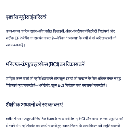
एडवांस न्यूरोसाइंस रिसर्च
उच्च-घनत्व कवरेज स्रोत-संवेदनशील डिज़ाइनों, अंतर-क्षेत्रीय कनेक्टिविटी विश्लेषणों और 
सटीक ERP मैपिंग का समर्थन करता है—वैश्विक "अवस्था" के मापों से परे लक्षित प्रश्नों को 
सक्षम बनाता है।
मस्तिष्क-कंप्यूटर इंटरफेस (BCI) का विकास करें
वर्गीकृत करने वालों को प्रशिक्षित करने और सूक्ष्म इरादों को समझने के लिए अधिक चैनल समृद्ध 
विशेषताएं प्रदान करते हैं—भरोसेमंद, सूक्ष्म BCI नियंत्रण पथों का समर्थन करते हैं।
शैक्षणिक अध्ययनों को सशक्त बनाएं
बत्तीस चैनल मजबूत पारिस्थितिक वैधता के साथ मनोविज्ञान, HCI और मानव-कारक अनुसंधान में 
दोहराने योग्य प्रोटोकॉल का समर्थन करते हुए, व्यावहारिकता के साथ विवरण को संतुलित करते 