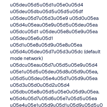
u05deu05d5u05d1u05e0u05d4 
u05deu05dbu05d5u05d5u05df 
u05deu05d7u05d3u05e9 u05d0u05ea 
u05d4u05eau05e9u05d5u05deu05ea 
u05dcu05d1 u05deu05e8u05e9u05ea 
u05deu05e6u05d1 
u05d1u05e8u05d9u05e8u05ea 
u05d4u05deu05d7u05d3u05dc (default 
mode network) 
u05dcu05eau05d7u05d5u05e9u05d4 
u05e1u05d5u05deu05d8u05d9u05ea, 
u05d5u05deu05e4u05d7u05d9u05ea 
u05d3u05d0u05d2u05d4 
u05dbu05e8u05d5u05e0u05d9u05ea.  
u05d4u05d7u05d6u05e7u05d5u05ea 
u05e4u05e1u05d9u05d1u05d9u05d5u0