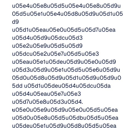
u05e4u05e8u05d5u05e4u05e8u05d9u
05d5u05e1u05e4u05d8u05d9u05d1u05
d9 
u05d1u05eau05e0u05d5u05d7u05ea 
u05d4u05d9u05dcu05d3 
u05e2u05e9u05d5u05d9 
u05dcu05e2u05e7u05d5u05e3 
u05eau05e1u05deu05d9u05e0u05d9 
u05d3u05d9u05e1u05d5u05e6u05d9u
05d0u05d8u05d9u05d1u05d9u05d9u0
5dd u05d1u05deu05d4u05dcu05da 
u05d4u05eau05e7u05e3 
u05d7u05e8u05d3u05d4.  
u05e0u05e9u05d9u05e0u05d5u05ea 
u05d0u05e8u05d5u05dbu05d5u05ea 
u05deu05e1u05d9u05d8u05d5u05ea 