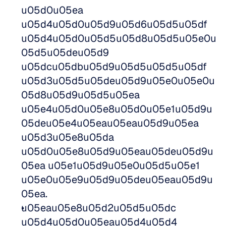
u05d0u05ea 
u05d4u05d0u05d9u05d6u05d5u05df 
u05d4u05d0u05d5u05d8u05d5u05e0u
05d5u05deu05d9 
u05dcu05dbu05d9u05d5u05d5u05df 
u05d3u05d5u05deu05d9u05e0u05e0u
05d8u05d9u05d5u05ea 
u05e4u05d0u05e8u05d0u05e1u05d9u
05deu05e4u05eau05eau05d9u05ea 
u05d3u05e8u05da 
u05d0u05e8u05d9u05eau05deu05d9u
05ea u05e1u05d9u05e0u05d5u05e1 
u05e0u05e9u05d9u05deu05eau05d9u
05ea.  
u05eau05e8u05d2u05d5u05dc 
u05d4u05d0u05eau05d4u05d4 