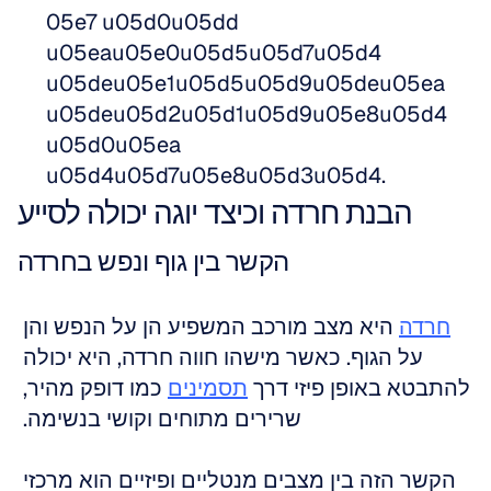
05e7 u05d0u05dd 
u05eau05e0u05d5u05d7u05d4 
u05deu05e1u05d5u05d9u05deu05ea 
u05deu05d2u05d1u05d9u05e8u05d4 
u05d0u05ea 
u05d4u05d7u05e8u05d3u05d4.
הבנת חרדה וכיצד יוגה יכולה לסייע
הקשר בין גוף ונפש בחרדה
חרדה
 היא מצב מורכב המשפיע הן על הנפש והן 
על הגוף. כאשר מישהו חווה חרדה, היא יכולה 
להתבטא באופן פיזי דרך 
תסמינים
 כמו דופק מהיר, 
שרירים מתוחים וקושי בנשימה. 
הקשר הזה בין מצבים מנטליים ופיזיים הוא מרכזי 