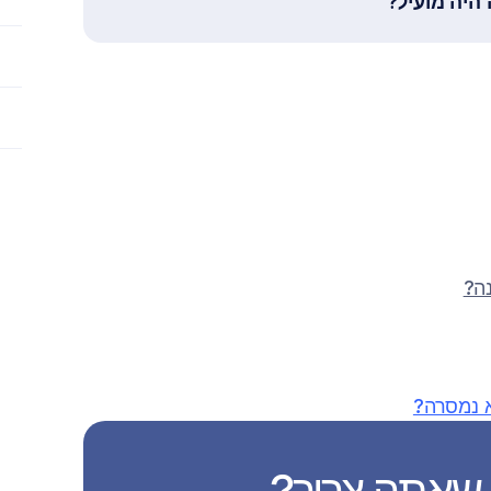
היה מועיל?
ה?
א נמסרה?