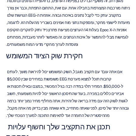
מגוון רחב זה משקף הבדלים בצפיפות הערוצים, ברזולוציית הנתונים ובתוכנות 
ניתוח מורכבות המצורפות בחבילה אחת. עם זאת, התחום התפתח, וכבר אין צורך 
בתקציב עתק כדי לקבל נתונים באיכות גבוהה. אוזניות ה-EEG הנגישות שלנו 
מיועדות ליישומי מחקר, ומספקות נתוני מוח אמינים בשבריר מהעלות הזו. לדוגמה, 
אוזניות ה-Epoc X בעלות 14 הערוצים מציעות פתרון נייד וחזק לחוקרים הזקוקים 
לגמישות מבלי להתפשר על איכות הנתונים. זה מאפשר ליותר מעבדות, מפתחים 
ומוסדות לערוך מחקרי מדעי המוח משמעותיים.
חקירת שוק הציוד המשומש
אם אתה עובד עם תקציב מוגבל, השוק המשומש יכול להיראות מושך. לעתים 
קרובות תוכל למצוא מערכות EEG משומשות במחירים שבין $5,000 
ל-$50,000. המחיר תלוי במידה רבה בגיל המכשיר, במצבו ובאילו תכונות או 
אביזרים כלולים במכירה. בעוד שהחיסכון הראשוני יכול להיות משמעותי, חשוב 
לגשת לשוק הזה עם מידה בריאה של זהירות. אתה מחליף מחיר נמוך יותר ברמה 
גבוהה יותר של סיכון. לפני שאתה מתחייב, ודא שאתה מבין בדיוק מה אתה מקבל, 
מההיסטוריה של החומרה ועד לתאימות התוכנה למערך הנוכחי שלך.
תכנן את התקציב שלך וחשוף עלויות 