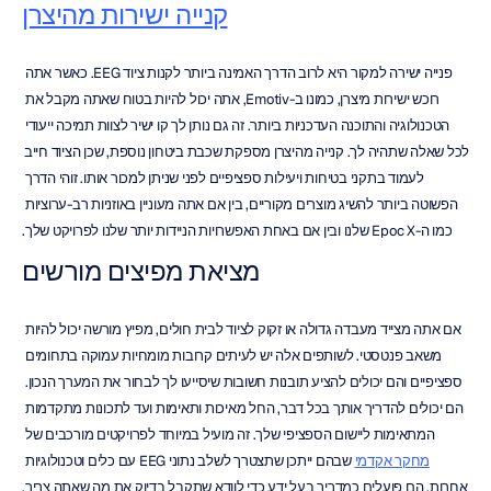
קנייה ישירות מהיצרן
פנייה ישירה למקור היא לרוב הדרך האמינה ביותר לקנות ציוד EEG. כאשר אתה 
רוכש ישירות מיצרן, כמונו ב-Emotiv, אתה יכול להיות בטוח שאתה מקבל את 
הטכנולוגיה והתוכנה העדכניות ביותר. זה גם נותן לך קו ישיר לצוות תמיכה ייעודי 
לכל שאלה שתהיה לך. קנייה מהיצרן מספקת שכבת ביטחון נוספת, שכן הציוד חייב 
לעמוד בתקני בטיחות ויעילות ספציפיים לפני שניתן למכור אותו. זוהי הדרך 
הפשוטה ביותר להשיג מוצרים מקוריים, בין אם אתה מעוניין באוזניות רב-ערוציות 
כמו ה-Epoc X שלנו ובין אם באחת האפשרויות הניידות יותר שלנו לפרויקט שלך.
מציאת מפיצים מורשים
אם אתה מצייד מעבדה גדולה או זקוק לציוד לבית חולים, מפיץ מורשה יכול להיות 
משאב פנטסטי. לשותפים אלה יש לעיתים קרובות מומחיות עמוקה בתחומים 
ספציפיים והם יכולים להציע תובנות חשובות שיסייעו לך לבחור את המערך הנכון. 
הם יכולים להדריך אותך בכל דבר, החל מאיכות ותאימות ועד לתכונות מתקדמות 
המתאימות ליישום הספציפי שלך. זה מועיל במיוחד לפרויקטים מורכבים של 
מחקר אקדמי
 שבהם ייתכן שתצטרך לשלב נתוני EEG עם כלים וטכנולוגיות 
אחרות. הם פועלים כמדריך בעל ידע כדי לוודא שתקבל בדיוק את מה שאתה צריך.