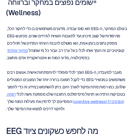
יישומים נפוצים במחקר וברווחה 
(Wellness)
בעולם המחקר, ה-EEG הוא סוס עבודה. מדענים משתמשים בו כדי לחקור הכל, 
מהיסודות של קשב וזיכרון ועד לתגובות רגשיות לגירויים שונים. מכיוון ש-EEG 
מספק נתונים בזמן אמת, הוא מושלם להבנת העיתוי המדויק של תהליכים 
קוגניטיביים. זה הופך אותו לכלי בעל ערך רב עבור כל מי שמנהל 
מחקר אקדמי
בפסיכולוגיה, מדעי המוח או אינטראקציית אדם-מחשב.
מעבר למעבדה, ה-EEG הופך לכלי פופולרי להתפתחות אישית. אנשים רבים 
משתמשים במכשירי EEG כדי לקבל תמונה ברורה יותר של המצבים המנטליים 
שלהם, כמו רמות מתח ומיקוד לאורך היום. ניתן להשתמש במידע זה כדי לתמוך 
בטכניקות הרפיה או תרגול מיינדפולנס. התוכנה שלנו מספקת גישה לכלי 
רווחה 
קוגניטיבית (cognitive wellness)
 המסייעים לך לדמיין את פעילות המוח שלך 
ולחקור דרכים למצוא את המיקוד שלך.
מה לחפש כשקונים ציוד EEG