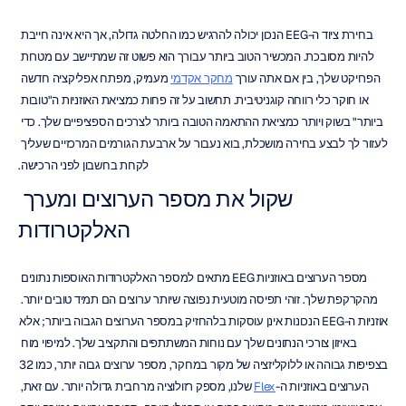
בחירת ציוד ה-EEG הנכון יכולה להרגיש כמו החלטה גדולה, אך היא אינה חייבת 
להיות מסובכת. המכשיר הטוב ביותר עבורך הוא פשוט זה שמתיישב עם מטרות 
הפרויקט שלך, בין אם אתה עורך 
מחקר אקדמי
 מעמיק, מפתח אפליקציה חדשה 
או חוקר כלי רווחה קוגניטיבית. תחשוב על זה פחות כמציאת האוזניות ה"טובות 
ביותר" בשוק ויותר כמציאת ההתאמה הטובה ביותר לצרכים הספציפיים שלך. כדי 
לעזור לך לבצע בחירה מושכלת, בוא נעבור על ארבעת הגורמים המרכזיים שעליך 
לקחת בחשבון לפני הרכישה.
שקול את מספר הערוצים ומערך 
האלקטרודות
מספר הערוצים באוזניות EEG מתאים למספר האלקטרודות האוספות נתונים 
מהקרקפת שלך. זוהי תפיסה מוטעית נפוצה שיותר ערוצים הם תמיד טובים יותר. 
אוזניות ה-EEG הנכונות אינן עוסקות בלהחזיק במספר הערוצים הגבוה ביותר; אלא 
באיזון צורכי הנתונים שלך עם נוחות המשתתפים והתקציב שלך. למיפוי מוח 
בצפיפות גבוהה או ללוקליזציה של מקור במחקר, מספר ערוצים גבוה יותר, כמו 32 
הערוצים באוזניות ה-
Flex
 שלנו, מספק רזולוציה מרחבית גדולה יותר. עם זאת, 