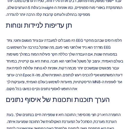
עבור יישומי ממשק מוח-מחשב רבים או תרגילי רווחה, ספירת ערוצים נמוכה יותר 
המתמקדת באזורי מוח ספציפיים, כמו אוזניות ה-Insight בעלות 5 הערוצים שלנו, 
מספיקה בהחלט ולעתים קרובות קלה הרבה יותר להגדרה.
תן עדיפות לניידות ונוחות
חלפו הימים שבהם מחקרי EEG היו מוגבלים למעבדה עם ציוד מגושם וחוטי. ציוד 
EEG מודרני הוא נייד ואלחוטי מאי פעם, מה שמקל בהרבה על השימוש בו 
במסגרות שונות. אם העבודה שלך כוללת חקר פעילות המוח במהלך משימות 
בעולם האמיתי, עיצוב קל משקל ואלחוטי הוא חובה. נוחות היא גם קריטית, במיוחד 
עבור מפגשים שנמשכים יותר מכמה דקות. אוזניות לא נוחות עלולות להסיח את 
דעת המשתמש ואף להכניס רעש לנתונים. האוזניות שלנו, מה-Epoc X הרב-ערוצי 
ועד לאוזניות ה-MN8 הדיסקרטיות, מיועדות לשימוש בעולם האמיתי, ומעניקות לך 
את החופש לאסוף נתונים נקיים כמעט בכל מקום.
הערך תוכנות ותכונות של איסוף נתונים
החומרה היא רק חצי מהסיפור; התוכנה היא זו שמפיחה חיים בנתונים שלך. בעת 
הערכת מערכת, הסתכל על המערכת האקולוגית של התוכנה שמגיעה איתה. 
האם היא מספקת גישה לנתונים גולמיים? האם הממשק אינטואיטיבי לרמת 