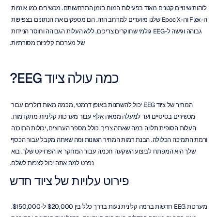
לזהות שינויים קטנים מאוד בפעילות המוח בזמן התרחשותם. מכשירים כמו אוזניות 
ה-Flex וה-Epoc X שלנו מיועדים למרחב הזה. הם מספקים את הנתונים בצפיפות 
גבוהה וגישה ל-EEG גולמי שחוקרים צריכים, ללא העלות הגבוהה וחוסר הניידות 
של מערכות קליניות מסורתיות.
כמה עולה ציוד EEG?
המחיר של ציוד EEG יכול להשתנות באופן דרמטי, מכמה מאות דולרים עבור 
מכשירים בסיסיים ועד למעלה ממאה אלף עבור מערכות קליניות מתקדמות. 
העלות הסופית תלויה במה שאתה צריך, כולל מספר הערוצים, יכולות התוכנה 
ורמת התמיכה הכלולה. הבנת רמות המחיר השונות ומה שאתה מקבל עבור הכסף 
שלך היא המפתח לביצוע השקעה חכמה עבור המחקר או הפרויקט שלך. בוא 
נפרט למה אתה יכול לצפות לשלם.
פירוט עלויות של ציוד חדש
מערכות EEG חדשות ברמה קלינית נעות בדרך כלל בין $20,000 ל-$150,000. 