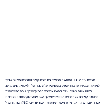
ציוד
EEG
למכירה:
המדריך
המלא
לקונה
Emotiv
עודכן
ב
23
בפבר׳
2026
מציאת ציוד ה-EEG המתאים מרגישה פחות כמו קניות ויותר כמו מציאת שותף 
למחקר. המכשיר שתבחר ישפיע באופן ישיר על היכולת שלך לאסוף נתונים נקיים, 
לנתח אותם בצורה יעילה ולהשיג את יעדי הפרויקט שלך. זו בחירה שדורשת 
מחשבה קפדנית על הצרכים הספציפיים שלך. האם אתה זקוק לנתונים בצפיפות 
גבוהה עבור מחקר אקדמי, או מכשיר פשוט ונייד עבור פרויקט BCI? הבנת ההבדל 