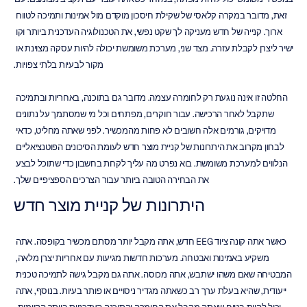
זאת, מדובר במקרה קלאסי של שקילת חיסכון מוקדם מול אמינות ותמיכה לטווח 
ארוך. קנייה של חדש מעניקה לך שקט נפשי, את הטכנולוגיה העדכנית ביותר וקו 
ישיר ליצרן לקבלת עזרה. מצד שני, מערכת משומשת יכולה להיות עסקה מצוינת או 
מקור לבעיות בלתי צפויות.
החלטה זו אינה נוגעת רק לחומרה עצמה. מדובר גם בתוכנה, באחריות ובתמיכה 
שתקבל לאחר הרכישה. עבור חוקרים, מפתחים וכל מי שמסתמך על נתונים 
מדויקים, גורמים אלה חשובים לא פחות מהמכשיר. לפני שאתה מחליט, כדאי 
לבחון מקרוב את היתרונות של קניית מוצר חדש לעומת הסיכונים הפוטנציאליים 
הנלווים למערכת משומשת. בוא נפרט מה עליך לקחת בחשבון כדי שתוכל לבצע 
את הבחירה הטובה ביותר עבור הצרכים הספציפיים שלך.
היתרונות של קניית מוצר חדש
כאשר אתה קונה ציוד EEG חדש, אתה מקבל יותר מסתם מכשיר בקופסה. אתה 
משקיע באמינות ואבטחה. מערכות חדשות מגיעות עם אחריות יצרן מלאה, 
המבטיחה שאם משהו ישתבש, אתה מכוסה. אתה גם מקבל גישה לתמיכה טכנית 
ייעודית, שהיא בעלת ערך רב כשאתה מגדיר ניסויים או פותר בעיות. בנוסף, אתה 