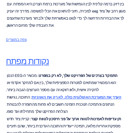
בין דיוק ברמה קלינית לבין הגמישות של מערכות ברמת הצרכן היא המפתח. עם 
מגוון רחב של ציוד eeg למכירה, חיוני להתאים את הכלי למשימה. מדריך זה יעניק 
לך את הבהירות הדרושה לך כדי לנווט באפשרויות שלך ולבחור מערכת שתעצים 
את העבודה שלך מהיום הראשון.
צפה במוצרים
נקודות מפתח
התמקד בצרכים של הפרויקט שלך, לא רק במפרט
: מכשיר ה-EEG הנכון 
הוא המכשיר שמתאים למטרות הספציפיות שלך, בין אם למחקר אקדמי או 
לחקירה אישית, ולאו דווקא זה עם מספר הערוצים הגבוה ביותר.
הערך את המערכת האקולוגית כולה, לא רק את האוזניות
: התוכנה, נגישות 
הנתונים והתמיכה הטכנית הזמינה חשובים לא פחות מהחומרה להבטחת 
הצלחת הפרויקט שלך מתחילתו ועד סופו.
תן עדיפות לאמינות לטווח ארוך על פני חיסכון לטווח קצר
: קניית ציוד חדש 
מספקת אחריות מלאה, תמיכה ייעודית והתוכנה העדכנית ביותר, שהם חיוניים 