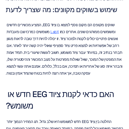
שימוש בשווקים מקוונים: מה שצריך לדעת
שווקים מקוונים הם מקום נוסף למצוא בו ציוד EEG, המציע מכשירים חדשים 
ומשומשים ממותגים שונים. אתרים כמו 
LabX
 משמשים כמרכז שבו מעבדות 
ואנשים פרטיים יכולים לקנות ולמכור ציוד. זו יכולה להיות דרך טובה לראות מגוון 
רחב של אפשרויות או למצוא פריט ציוד ספציפי שאולי יהיה קשה יותר לאתר. אם 
תבחר בנתיב זה, במיוחד עבור ציוד משומש, חשוב לעשות שיעורי בית. תמיד אמת 
את המוניטין של המוכר, שאל שאלות מפורטות על מצב המכשיר וההיסטוריה שלו, 
והבהר איזה סוג של אחריות או תמיכה, אם בכלל, כלולים. אמנם אתה עשוי למצוא 
עסקה טובה, אך אתה רוצה להיות בטוח שהציוד אמין ובטוח.
האם כדאי לקנות ציוד EEG חדש או 
משומש?
החלטה בין ציוד EEG חדש למשומש היא שלב גדול. תג המחיר הנמוך יותר 
במכשיר משומש יכול להיות מפתה, במיוחד כשאתה עובד עם תקציב מצומצם. עם 