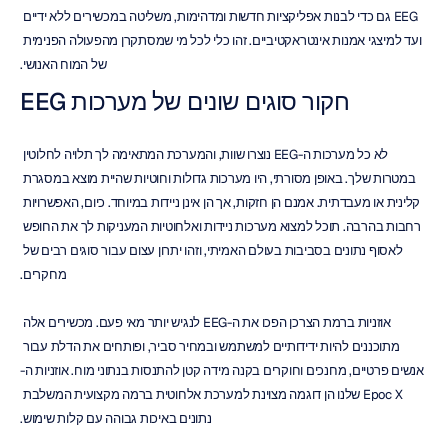
EEG גם כדי לבנות אפליקציות חדשות ומדהימות, משליטה במכשירים ללא ידיים 
ועד למיצגי אמנות אינטראקטיביים. זהו כלי לכל מי שמסתקרן מהפעולה הפנימית 
של המוח האנושי.
חקור סוגים שונים של מערכות EEG
לא כל מערכות ה-EEG נוצרו שוות, והמערכת המתאימה לך תלויה לחלוטין 
במטרות שלך. באופן מסורתי, היו מערכות גדולות וחוטיות שהיית מוצא במסגרת 
קלינית או מעבדתית. אמנם הן חזקות, אך הן אינן ניידות במיוחד. כיום, האפשרויות 
רחבות בהרבה. תוכל למצוא מערכות ניידות ואלחוטיות המעניקות לך את החופש 
לאסוף נתונים בסביבות בעולם האמיתי, וזהו יתרון עצום עבור סוגים רבים של 
מחקרים.
אוזניות ברמת הצרכן הפכו את ה-EEG לנגיש יותר מאי פעם. מכשירים אלה 
מתוכננים להיות ידידותיים למשתמש ובמחיר סביר, ופותחים את הדלת עבור 
אנשים פרטיים, מחנכים וחוקרים בקנה מידה קטן להתנסות בנתוני מוח. אוזניות ה-
Epoc X שלנו הן דוגמה מצוינת למערכת אלחוטית ברמה מקצועית המשלבת 
נתונים באיכות גבוהה עם קלות שימוש.