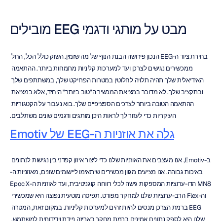
מבט על מותגי ודגמי EEG מובילים
בחירת ציוד ה-EEG הנכון פירושה הבנת הנוף של מה שזמין. השוק כולל הכל, החל 
ממכשירים נגישים לצרכן ועד למערכות קליניות מתמחות ביותר. ההתאמה 
האידיאלית שלך תהיה תלויה לחלוטין במטרות הפרויקט שלך, במשתתפים שלך 
ובתקציב שלך. לא מדובר במציאת המכשיר ה"טוב ביותר" היחיד, אלא במציאת 
ההתאמה הטובה ביותר לצרכים הספציפיים שלך. בוא נעבור על הקטגוריות 
העיקריות כדי לעזור לך לראות היכן מותגים ודגמים שונים משתלבים.
גלה את אוזניות ה-EEG של Emotiv
ב-Emotiv, אנו מעצבים את האוזניות שלנו כדי ליצור איזון קפדני בין נגישות לנתונים 
באיכות גבוהה. אנו מציעים מגוון מכשירים שיתאימו ליישומים שונים, מאוזניות ה-
MN8 הדו-ערוציות המספקות גישה לכלי רווחה קוגניטיבית, ועד לאוזניות ה-Epoc X 
וה-Flex הרב-ערוציות שלנו למחקר מפורט. תפיסה מוטעית נפוצה היא שמכשירי 
EEG ברמת הצרכן מנסים להיות זהים למערכות קליניות. במקום זאת, המטרה 
שלנו היא לספק נתונים אמינים ברמת מחקר באריזה ניידת וידידותית למשתמש. 