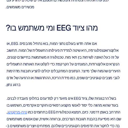
למניעת העלויות הנסתרות והמכשולים הפוטנציאליים שיכולים להגיע עם 
מכשירים משומשים.
מהו ציוד EEG ומי משתמש בו?
אם אתה חדש בעולם נתוני המוח, בוא נתחיל מהבסיס. EEG, או 
אלקטרואנצפלוגרפיה, היא שיטה למדידת פעילותו החשמלית של המוח. תחשוב 
על זה כעל האזנה לשיחות בין תאי מוח. טכנולוגיה זו משתמשת בחיישנים קטנים, 
הנקראים אלקטרודות, המונחים על הקרקפת כדי לקלוט את האותות החשמליים 
הזעירים שהמוח שלך מייצר. הנתונים המתקבלים יכולים להציע תובנות מדהימות 
לגבי מצבים קוגניטיביים שונים, כמו מידת הריכוז, ההתרגשות או הרגיעה של אדם 
ברגע נתון.
בשל הרבגוניות שלו, ציוד EEG אינו מיועד רק למדענים בחלוקי מעבדה לבנים. 
בעוד שהוא מהווה כלי יסוד לאנשי מקצוע רפואיים וחוקרים אקדמיים, השימוש בו 
התרחב באופן דרמטי. כיום, תמצא טכנולוגיית EEG בתחומים כמו 
נוירו-מרקטינג
, 
שם היא מסייעת בהבנת תגובות הצרכנים, וברווחה אישית, שם אנשים משתמשים 
בה כדי לחקור את הדפוסים הקוגניטיביים שלהם. מפתחים ויוצרים משתמשים ב-