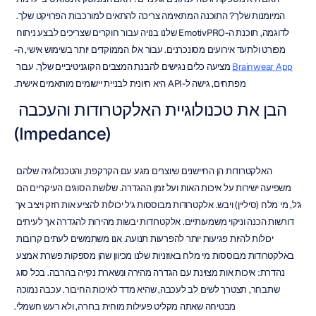
המיומנות שלך? התוכנה המתאימה צריכה להתאים למורכבות הפרויקט שלך. 
לדוגמה, תוכנת ה-EmotivPRO שלנו בנויה עבור חוקרים שצריכים לבצע ניתוח 
מפורט ולתעד אירועים מסונכרנים. עבור אלו הממוקדים יותר בשימוש אישי, ה-
Brainwear App
 מציעה כלים נגישים להבנת המצבים הקוגניטיביים שלך. עבור 
מפתחים, גישה ל-API היא חיונית לבניית יישומים מותאמים אישית.
הבן את טכנולוגיית האלקטרודות והעכבה 
(Impedance)
האלקטרודות הן החיישנים שיוצרים מגע עם הקרקפת, והטכנולוגיה שלהם 
משפיעה ישירות על איכות האות ועל זמן ההגדרה. שלושת הסוגים העיקריים הם 
ג'ל, מי מלח (סיליין) ויבש. אלקטרודות מבוססות ג'ל יכולות להציע אות חזק ויציב אך 
דורשות הכנה וניקוי משמעותיים. אלקטרודות יבשות מהירות להגדרה אך לעיתים 
יכולות להיות פגיעות יותר להפרעות תנועה. אנו משתמשים לעתים קרובות 
באלקטרודות מבוססות מי מלח באוזניות שלנו מכיוון שהן מספקות פשרת אמצע 
נהדרת: איכות אות מצוינת עם הגדרה מהירה ונשארת נקייה בהרבה. בכל סוג 
שתבחר, תצטרך לשים לב לעכבה, שהיא מדד לאיכות החיבור. עכבה נמוכה 
מבטיחה שאתה מקליט פעילות מוחית ברורה, ולא רעש חשמלי.