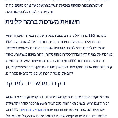
האוזניות הנכונות עוסקות במציאת השילוב המושלם של צורכי נתונים, נוחות 
ותקציב כדי לענות על השאלות שלך.
השוואת מערכות ברמה קלינית
מערכות EEG ברמה קלינית הן בקבוצה משלהן, שנועדו במיוחד לאבחון רפואי 
בבתי חולים ובמרפאות. בארצות הברית, ציוד זה חייב לעמוד בתקני FDA 
מחמירים לבטיחות ויעילות כדי להבטיח שהנתונים אמינים ליישומים רפואיים. 
מערכות אלו בנויות לדיוק ובדרך כלל הן פחות ניידות ויקרות באופן משמעותי. כאשר 
בית חולים בוחר ציוד EEG, הוא בוחן גורמים כמו תאימות למערכות רפואיות 
קיימות ותכונות אבחון מתקדמות. בעוד שהן מהוות את תקן הזהב לשימוש קליני, הן 
לרוב אינן מעשיות לפרויקטים אקדמיים או מסחריים.
חקירת מכשירים למחקר
עבור מחקרים אקדמיים, נוירו-מרקטינג ופיתוח BCI, חוקרים זקוקים לציוד שהוא 
גם חזק וגם גמיש. בשנים האחרונות, טכנולוגיית ה-EEG הפכה לזולה יותר, ניידת 
ואלחוטית, מה שפתח אפשרויות חדשות עבור 
מחקר אקדמי וחינוך
. EEG הוא 
אפשרות אטרקטיבית מכיוון שהוא מציע רזולוציה זמנית גבוהה, כלומר הוא יכול 