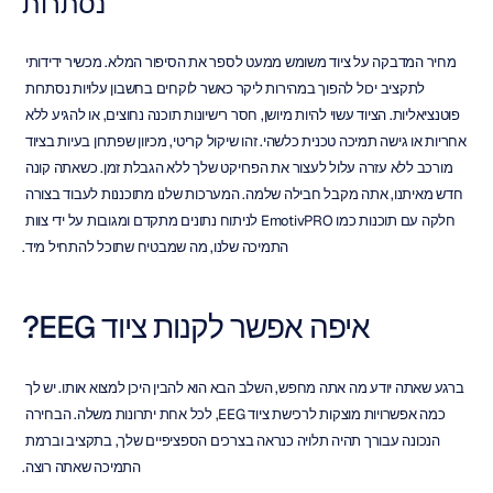
נסתרות
מחיר המדבקה על ציוד משומש ממעט לספר את הסיפור המלא. מכשיר ידידותי 
לתקציב יכול להפוך במהירות ליקר כאשר לוקחים בחשבון עלויות נסתרות 
פוטנציאליות. הציוד עשוי להיות מיושן, חסר רישיונות תוכנה נחוצים, או להגיע ללא 
אחריות או גישה תמיכה טכנית כלשהי. זהו שיקול קריטי, מכיוון שפתרון בעיות בציוד 
מורכב ללא עזרה עלול לעצור את הפרויקט שלך ללא הגבלת זמן. כשאתה קונה 
חדש מאיתנו, אתה מקבל חבילה שלמה. המערכות שלנו מתוכננות לעבוד בצורה 
חלקה עם תוכנות כמו EmotivPRO לניתוח נתונים מתקדם ומגובות על ידי צוות 
התמיכה שלנו, מה שמבטיח שתוכל להתחיל מיד.
איפה אפשר לקנות ציוד EEG?
ברגע שאתה יודע מה אתה מחפש, השלב הבא הוא להבין היכן למצוא אותו. יש לך 
כמה אפשרויות מוצקות לרכישת ציוד EEG, לכל אחת יתרונות משלה. הבחירה 
הנכונה עבורך תהיה תלויה כנראה בצרכים הספציפיים שלך, בתקציב וברמת 
התמיכה שאתה רוצה.