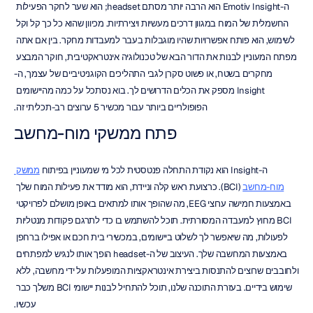
ה-Emotiv Insight הוא הרבה יותר מסתם headset; הוא שער לחקר הפעילות 
החשמלית של המוח במגוון דרכים מעשיות ויצירתיות. מכיוון שהוא כל כך קל וקל 
לשימוש, הוא פותח אפשרויות שהיו מוגבלות בעבר למעבדות מחקר. בין אם אתה 
מפתח המעוניין לבנות את הדור הבא של טכנולוגיה אינטראקטיבית, חוקר המבצע 
מחקרים בשטח, או פשוט סקרן לגבי התהליכים הקוגניטיביים של עצמך, ה-
Insight מספק את הכלים הדרושים לך. בוא נסתכל על כמה מהיישומים 
הפופולריים ביותר עבור מכשיר 5 ערוצים רב-תכליתי זה.
פתח ממשקי מוח-מחשב
ה-Insight הוא נקודת התחלה פנטסטית לכל מי שמעוניין בפיתוח 
ממשק 
מוח-מחשב
 (BCI). כרצועת ראש קלה וניידת, הוא מודד את פעילות המוח שלך 
באמצעות חמישה ערוצי EEG, מה שהופך אותו למתאים באופן מושלם לפרויקטי 
BCI מחוץ למעבדה המסורתית. תוכל להשתמש בו כדי לתרגם פקודות מנטליות 
לפעולות, מה שיאפשר לך לשלוט ביישומים, במכשירי בית חכם או אפילו ברחפן 
באמצעות המחשבה שלך. העיצוב של ה-headset הופך אותו לנגיש למפתחים 
ולחובבים שרוצים להתנסות ביצירת אינטראקציות המופעלות על ידי מחשבה, ללא 
שימוש בידיים. בעזרת התוכנה שלנו, תוכל להתחיל לבנות יישומי BCI משלך כבר 
עכשיו.