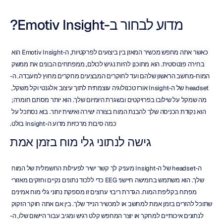
מדוע לבחור ב-Emotiv Insight?
כאשר אתה מחפש מכשיר המאזן בין ביצועים לפרקטיות, ה-Emotiv Insight הוא 
בחירה פנטסטית. הוא מתוכנן להיות נגיש לכולם, ממפתחים הבונים את ממשק 
המוח-מחשב הראשון שלהם ועד לחוקרים המבצעים מחקרים מחוץ למעבדה. ה-
headset של ה-Insight אורז טכנולוגיה עוצמתית לתוך עיצוב אלגנטי וקל משקל, 
מה שמקל על שילובו בפרויקטים ובשגרת היומיום שלך. הוא יותר מסתם חומרה; 
הוא נקודת הכניסה שלך להבנת המוח בצורה ישירה ואישית יותר. בוא נסתכל על 
כמה סיבות מרכזיות מדוע ה-Insight בולט.
גישה לנתוני גלי מוח בזמן אמת
ה-headset של ה-Insight מעניק לך קשר ישיר לפעילות החשמלית של המוח 
שלך. הוא משתמש בחמישה חיישני EEG כדי ללכוד נתונים נקיים וחזקים מאזורי 
מפתח בקליפת המוח. הגדרת ריבוי ערוצים זו מספקת נתוני גלי מוח אמינים 
שתוכל להזרים בזמן אמת למחשב או למכשיר הנייד שלך. בין אם אתה חוקר הזקוק 
לנתונים איכותיים למחקר או יוצר המחפש קלט רגיש ומגיב עבור היישום שלו, ה-