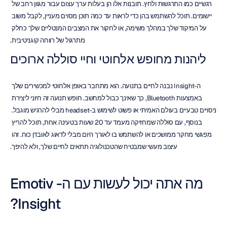
רגשיים כמו התרגשות ולחץ. תובנות אלו הן בעלות ערך עצום עבור מגוון רחב של 
יישומים. תוכל להשתמש בהן כדי לראות עד כמה תוכן מסוים מעניין, לקבל משוב 
על המיקוד שלך במהלך משימה, או לחקור את המצבים המנטליים שלך כחלק 
מתרגול של רווחה קוגניטיבית.
ליהנות מחופש אלחוטי וחיי סוללה ארוכים
ה-Insight נבנה לחיים בתנועה. הוא מתחבר באופן אלחוטי למכשירים שלך 
באמצעות Bluetooth, כך שאינך כבול למחשב. חופש תנועה זה חיוני ליצירת 
ניסויים טבעיים בעולם האמיתי או פשוט לשימוש ב-headset מבלי להרגיש מוגבל. 
בנוסף, עם סוללה שמחזיקה מעמד עד 20 שעות בטעינה אחת, תוכל להריץ 
מפגשי מחקר ממושכים או להשתמש בו לאורך היום מבלי לדאוג לאובדן כוח. זהו 
עיצוב מעשי שמבטיח שהטכנולוגיה תתאים לחיים שלך, ולא להיפך.
מה אתה יכול לעשות עם ה-Emotiv 
Insight?