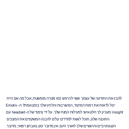
קנו
את
Emotiv
Insight:
המדריך
האולטימטיבי
לקונה
Emotiv
עודכן
ב
20
בפבר׳
2026
להבין את התודעה של עצמך עשוי להרגיש כמו מטרה מופשטת, אבל מה אם היית 
יכול לראות את רמות המיקוד, המעורבות והלחץ שלך בזמן אמת? ה-Emotiv 
Insight מעניק לך חלון אישי לפעילות המוח שלך. על ידי צימוד של ה-headset עם 
התוכנה שלנו, תוכל לגשת למדדים קלים להבנה המשקפים את המצבים 
הקוגניטיביים והרגשיים שלך לאורך היום. אין מדובר כאן באבחון רפואי; מדובר 