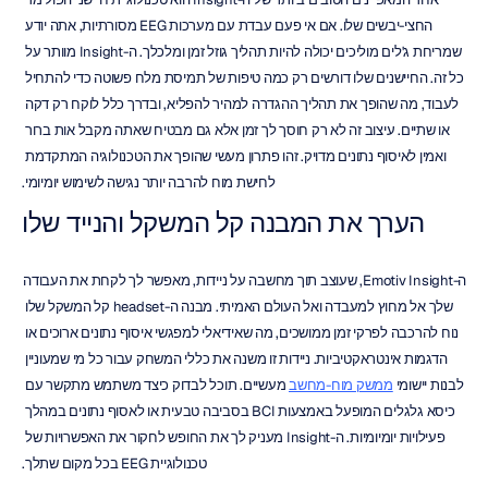
החצי-יבשים שלו. אם אי פעם עבדת עם מערכות EEG מסורתיות, אתה יודע 
שמריחת ג'לים מוליכים יכולה להיות תהליך גוזל זמן ומלכלך. ה-Insight מוותר על 
כל זה. החיישנים שלו דורשים רק כמה טיפות של תמיסת מלח פשוטה כדי להתחיל 
לעבוד, מה שהופך את תהליך ההגדרה למהיר להפליא, ובדרך כלל לוקח רק דקה 
או שתיים. עיצוב זה לא רק חוסך לך זמן אלא גם מבטיח שאתה מקבל אות ברור 
ואמין לאיסוף נתונים מדויק. זהו פתרון מעשי שהופך את הטכנולוגיה המתקדמת 
לחישת מוח להרבה יותר נגישה לשימוש יומיומי.
הערך את המבנה קל המשקל והנייד שלו
ה-Emotiv Insight, שעוצב תוך מחשבה על ניידות, מאפשר לך לקחת את העבודה 
שלך אל מחוץ למעבדה ואל העולם האמיתי. מבנה ה-headset קל המשקל שלו 
נוח להרכבה לפרקי זמן ממושכים, מה שאידיאלי למפגשי איסוף נתונים ארוכים או 
הדגמות אינטראקטיביות. ניידות זו משנה את כללי המשחק עבור כל מי שמעוניין 
לבנות יישומי 
ממשק מוח-מחשב
 מעשיים. תוכל לבדוק כיצד משתמש מתקשר עם 
כיסא גלגלים המופעל באמצעות BCI בסביבה טבעית או לאסוף נתונים במהלך 
פעילויות יומיומיות. ה-Insight מעניק לך את החופש לחקור את האפשרויות של 
טכנולוגיית EEG בכל מקום שתלך.