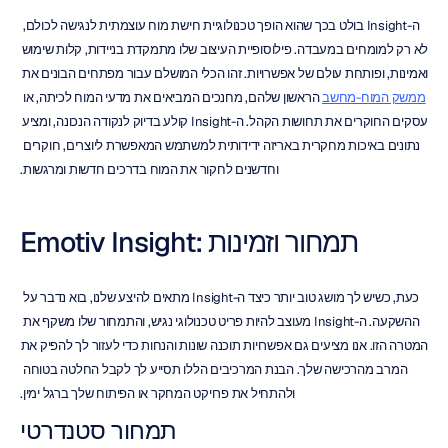
ה-Insight בולט בכך שהוא הופך טכנולוגיית חישת מוח עוצמתית לנגישה לכולם, 
לא רק למומחים במעבדה. פילוסופיית העיצוב שלו מתמקדת בניידות, קלות שימוש 
ואמינות, ופותחת עולם של אפשרויות. זהו הכלי המושלם עבור מפתחים הבונים את 
ממשק המוח-מחשב
 הראשון שלהם, מחנכים המביאים את מדעי המוח לכיתה, או 
עסקים החוקרים את תחושות הקהל. ה-Insight קולע בדיוק לנקודה הנכונה, ומציע 
נתונים באיכות מחקרית באריזה ידידותית למשתמש המאפשרת ליוצרים, חוקרים 
וחדשנים לחקור את המוח בדרכים חדשות ומרגשות.
Emotiv Insight: תמחור וזמינות
כעת, כשיש לך מושג טוב יותר כיצד ה-Insight מתאים להיצע שלנו, בוא נדבר על 
ההשקעה. ה-Insight מעוצב להיות פריט טכנולוגי נגיש, והתמחור שלו משקף את 
המטרה הזו. אנו מציעים גם אפשרויות תוכנה שונות והנחות כדי לעזור לך להפיק את 
המרב מהרכישה שלך. הבנת המרכיבים הללו תסייע לך לקבל החלטה בטוחה 
ולהתחיל את פרויקט המחקר או הפיתוח שלך ברגל ימין.
תמחור סטנדרטי