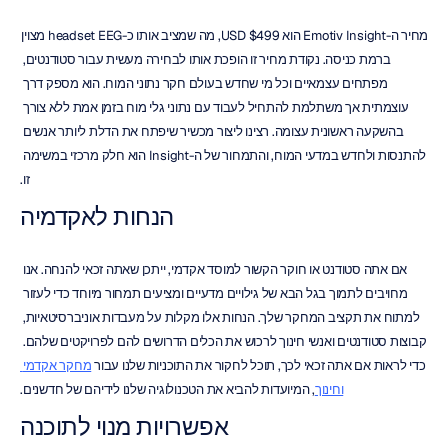
מחיר ה-Emotiv Insight הוא $499 USD, מה שמציב אותו כ-headset EEG מצוין 
ברמת כניסה. נקודת מחיר זו הופכת אותו לבחירה מעשית עבור סטודנטים, 
מפתחים עצמאיים וכל מי שחדש בעולם חקר נתוני המוח. הוא מספק דרך 
עוצמתית אך משתלמת להתחיל לעבוד עם נתוני גלי מוח בזמן אמת ללא צורך 
בהשקעה ראשונית עצומה. רצינו ליצור מכשיר שיפתח את הדלת ליותר אנשים 
להתנסות ולחדש במדעי המוח, והתמחור של ה-Insight הוא חלק מרכזי במשימה 
זו.
הנחות לאקדמיה
אם אתה סטודנט או חוקר הקשור למוסד אקדמי, ייתכן שאתה זכאי להנחה. אנו 
מחויבים לתמוך בגל הבא של גילויים מדעיים ומציעים תמחור מיוחד כדי לעזור 
למתוח את תקציב המחקר שלך. הנחות אלו מקלות על מעבדות אוניברסיטאיות, 
קבוצות סטודנטים ואנשי חינוך לרכוש את הכלים הדרושים להם לפרויקטים שלהם. 
כדי לראות אם אתה זכאי לכך, תוכל לחקור את התוכניות שלנו עבור 
מחקר אקדמי 
וחינוך
, המיועדות להביא את הטכנולוגיה שלנו לידיהם של חדשנים.
אפשרויות מנוי לתוכנה