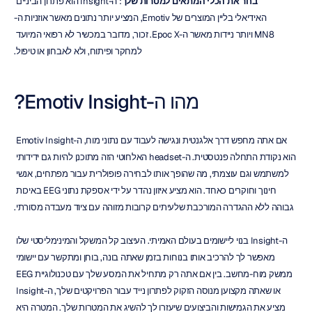
בחר את הכלי המתאים למטרות שלך
: ה-Insight הוא פתרון הביניים 
האידיאלי בליין המוצרים של Emotiv, המציע יותר נתונים מאשר אוזניות ה-
MN8 ויותר ניידות מאשר ה-Epoc X. זכור, מדובר במכשיר לא רפואי המיועד 
למחקר ופיתוח, ולא לאבחון או טיפול.
מהו ה-Emotiv Insight?
אם אתה מחפש דרך אלגנטית ונגישה לעבוד עם נתוני מוח, ה-Emotiv Insight 
הוא נקודת התחלה פנטסטית. ה-headset האלחוטי הזה מתוכנן להיות גם ידידותי 
למשתמש וגם עוצמתי, מה שהופך אותו לבחירה פופולרית עבור מפתחים, אנשי 
חינוך וחוקרים כאחד. הוא מציע איזון נהדר על ידי אספקת נתוני EEG באיכות 
גבוהה ללא ההגדרה המורכבת שלעיתים קרובות מזוהה עם ציוד מעבדה מסורתי.
ה-Insight בנוי ליישומים בעולם האמיתי. העיצוב קל המשקל והמינימליסטי שלו 
מאפשר לך להרכיב אותו בנוחות בזמן שאתה בונה, בוחן ומתקשר עם יישומי 
ממשק מוח-מחשב. בין אם אתה רק מתחיל את המסע שלך עם טכנולוגיית EEG 
או שאתה מקצוען מנוסה הזקוק לפתרון נייד עבור הפרויקטים שלך, ה-Insight 
מציע את הגמישות והביצועים שיעזרו לך להשיג את המטרות שלך. המטרה היא 