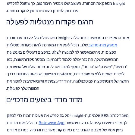
Insight מספק את הסחורה. העיצוב שלו מבטיח חיבור טוב, כך שתוכל להקדיש 
פחות זמן לפתרון בעיות ויותר זמן לחקר הנתונים.
תרגם פקודות מנטליות לפעולה
אחד המאפיינים המרגשים ביותר של ה-Insight הוא היכולת שלו לעבוד עם תוכנת 
ממשק מוח-מחשב
 שלנו. תוכל לאמן את המערכת לזהות פקודות מנטליות 
ספציפיות, מה שמאפשר לך למעשה לשלוט בחפצים דיגיטליים באמצעות 
המחשבות שלך. התוכנה יכולה ללמוד להבחין בין מספר פקודות שונות, כמו 
"דחיפה", "משיכה" או "הרמה", בנוסף למצב ניטרלי. זה פותח עולם של אפשרויות 
ליצירת יישומים ללא שימוש בידיים, טכנולוגיות מסייעות, או פשוט התנסות בדרך 
חדשה של אינטראקציה עם טכנולוגיה. זוהי דרך עוצמתית ואינטואיטיבית להפוך את 
הכוונות שלך לפעולות.
מדוד מדדי ביצועים מרכזיים
מעבר לנתוני EEG גולמיים, ה-Insight יכול גם לפרש את פעילות המוח כדי לספק 
לך מדדי ביצועים קלים להבנה. באמצעות 
Brainwear App
, תוכל לראות מדידות 
בזמן אמת של מצבים קוגניטיביים כמו מיקוד, מעורבות והרפיה, כמו גם מדדים 