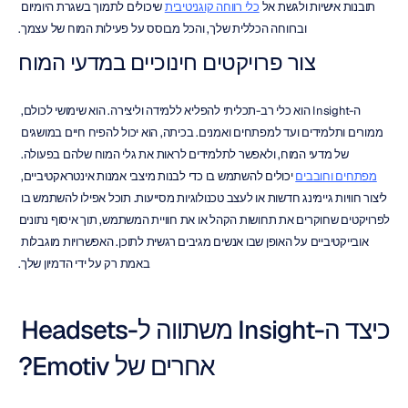
תובנות אישיות ולגשת אל 
כלי רווחה קוגניטיבית
 שיכולים לתמוך בשגרת היומיום 
וברווחה הכללית שלך, והכל מבוסס על פעילות המוח של עצמך.
צור פרויקטים חינוכיים במדעי המוח
ה-Insight הוא כלי רב-תכליתי להפליא ללמידה וליצירה. הוא שימושי לכולם, 
ממורים ותלמידים ועד למפתחים ואמנים. בכיתה, הוא יכול להפיח חיים במושגים 
של מדעי המוח, ולאפשר לתלמידים לראות את גלי המוח שלהם בפעולה. 
מפתחים וחובבים
 יכולים להשתמש בו כדי לבנות מיצבי אמנות אינטראקטיביים, 
ליצור חוויות גיימינג חדשות או לעצב טכנולוגיות מסייעות. תוכל אפילו להשתמש בו 
לפרויקטים שחוקרים את תחושות הקהל או את חוויית המשתמש, תוך איסוף נתונים 
אובייקטיביים על האופן שבו אנשים מגיבים רגשית לתוכן. האפשרויות מוגבלות 
באמת רק על ידי הדמיון שלך.
כיצד ה-Insight משתווה ל-Headsets 
אחרים של Emotiv?