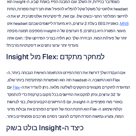
כשמדובר בניידות, זה השלב שבו המבנה הפיזי באמת קובע. ה-Insight הוא 
headset אלחוטי קל משקל שקל להפליא להפעיל אותו תוך דקות ספורות, הודות 
לחיישני הפולימר החצי-יבשים שלו. עם זאת, לדיסקרטיות אולטימטיבית, יש את ה-
MN8
. כאוזניית EEG בעלת 2 ערוצים, היא מיועדת ליישומים שבהם headset אינו 
מעשי. הפשרה היא בנתונים; 5 הערוצים של ה-Insight מספקים תמונה מקיפה 
יותר של פעילות המוח. הבחירה שלך כאן תלויה בצרכי הפרויקט שלך: האם אתה 
מעדיף יותר ערוצי נתונים או דיסקרטיות מרבית?
Insight מול Flex: למחקר מתקדם
אם העבודה שלך דורשת את רמת הפירוט וההתאמה האישית הגבוהה ביותר, ה-
Flex הוא התשובה. ה-headset הזה הוא האפשרות המתקדמת ביותר שלנו, 
המיועדת לחוקרים מקצועיים הזקוקים לשליטה מלאה. ניתן להגדיר את ה-
Flex
 עם 
עד 32 ערוצים, וניתן למקם את החיישנים בכל מקום בקרקפת כדי להתמקד 
באזורי מוח ספציפיים. ה-Insight, עם 5 החיישנים הקבועים שלו, בנוי לנגישות 
וקלות שימוש. ה-Flex הוא תחנת הכוח של חוקרים הפורצים את גבולות מדעי 
המוח, ומציע גמישות חסרת תקדים לעיצובי ניסויים מורכבים וספציפיים ביותר.
כיצד ה-Insight בולט בשוק