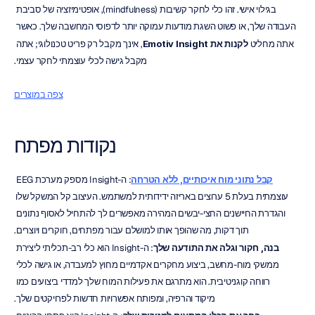
בגילוי אישי. זהו כלי לחקר קשיבות (mindfulness), אופטימיזציה של סביבת 
העבודה שלך, או פשוט השגת מודעות עמוקה יותר לדפוסי המחשבה שלך. כאשר 
אתה מחליט 
לקנות את Emotiv Insight
, אינך מקבל רק פריט טכנולוגי; אתה 
מקבל גישה לכלי עוצמתי לחקר עצמי.
צפה במוצרים
נקודות מפתח
קבל נתוני מוח איכותיים, ללא הטרחה
: ה-Insight מספק מערכת EEG 
עוצמתית בעלת 5 ערוצים באריזה ידידותית למשתמש. העיצוב קל המשקל שלו 
והגדרת החיישנים החצי-יבשים המהירה מאפשרים לך להתחיל לאסוף נתונים 
תוך דקות, מה שהופך אותו למושלם עבור מפתחים, חוקרים ויוצרים.
בנה, חקור וגלה את התודעה שלך
: ה-Insight הוא כלי רב-תכליתי ליצירת 
ממשקי מוח-מחשב, ביצוע מחקרים אקדמיים מחוץ למעבדה, או גישה לכלי 
רווחה קוגניטיבית. הוא מתרגם את פעילות המוח שלך למדדי ביצועים כמו 
מיקוד והרפיה, ומפותח אפשרויות חדשות לפרויקטים שלך.