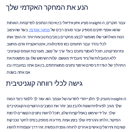
הנע את המחקר האקדמי שלך
עבור חוקרים, ה-Insight מציע איזון אידיאלי בין איכות הנתונים לפרקטיות. האותות 
שהוא אוסף חזקים מספיק עבור סוגים רבים של 
מחקר אקדמי
, בעוד שהעיצוב 
הנוח והאלחוטי שלו מאפשר לבצע מחקרים בסביבות טבעיות יותר. זה הופך אותו 
לכלי נהדר עבור תחומים כמו פסיכולוגיה, אינטראקציית אדם-מחשב 
וניורומרקטינג. תוכל לאסוף נתונים בעלי ערך על קשב, מעורבות ועומס קוגניטיבי 
ללא המגבלות של ציוד מעבדתי מגושם. קלות השימוש שלו גם מפשטת את 
התהליך של הגדרת ניסויים ואיסוף נתונים ממשתתפים, בין אם אתה במעבדה ובין 
אם אתה בשטח.
גישה לכלי רווחה קוגניטיבית
ה-Insight מעניק לך חלון ייחודי לתודעה של עצמך. הוא עוזר לך ללמוד כיצד המוח 
שלך מגיב לפעילויות שונות ולהבין טוב יותר את המצבים הרגשיים והקוגניטיביים 
שלך. על ידי שימוש באפליקציות שלנו, תוכל לראות נתונים הקשורים לרמות 
המיקוד, הלחץ וההרפיה שלך בזמן אמת. מידע זה מספק בסיס לחקר טכניקות 
קשיבות ותירגולים אישיים אחרים לרווחה גופנית ונפשית. זוהי דרך עוצמתית להשיג 