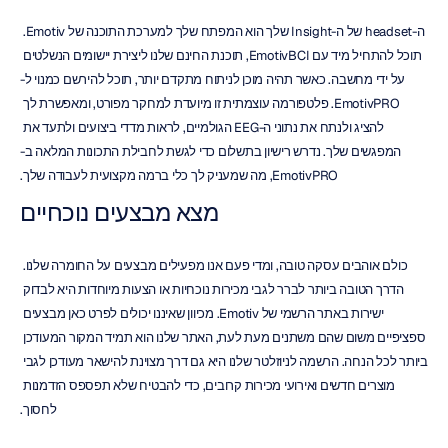
ה-headset של ה-Insight שלך הוא המפתח שלך למערכת התוכנה של Emotiv. 
תוכל להתחיל מיד עם EmotivBCI, תוכנת החינם שלנו ליצירת יישומים הנשלטים 
על ידי מחשבה. כאשר תהיה מוכן לניתוח מתקדם יותר, תוכל להירשם כמנוי ל-
EmotivPRO. פלטפורמה עוצמתית זו מיועדת למחקר מפורט, ומאפשרת לך 
להציג ולנתח את נתוני ה-EEG הגולמיים, לראות מדדי ביצועים ולתעד את 
המפגשים שלך. נדרש רישיון בתשלום כדי לגשת לחבילת התכונות המלאה ב-
EmotivPRO, מה שמעניק לך כלי ברמה מקצועית לעבודה שלך.
מצא מבצעים נוכחיים
כולם אוהבים עסקה טובה, ומדי פעם אנו מפעילים מבצעים על החומרה שלנו. 
הדרך הטובה ביותר לברר לגבי מכירות נוכחיות או הצעות מיוחדות היא לבדוק 
ישירות באתר הרשמי של Emotiv. מכיוון שאיננו יכולים לפרט כאן מבצעים 
ספציפיים משום שהם משתנים מעת לעת, האתר שלנו הוא תמיד המקור המעודכן 
ביותר לכל הנחה. הרשמה לניוזלטר שלנו היא גם דרך מצוינת להישאר מעודכן לגבי 
מוצרים חדשים ואירועי מכירות קרובים, כדי להבטיח שלא תפספס הזדמנות 
לחסוך.