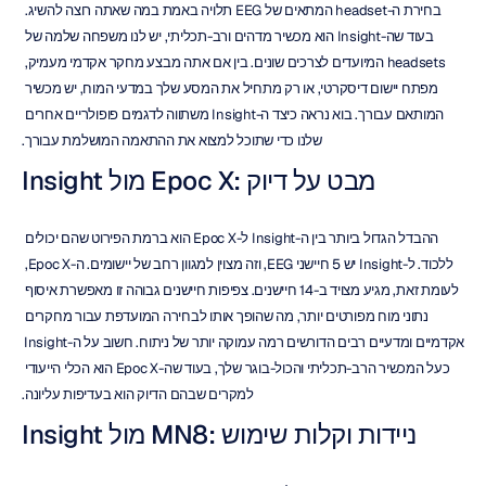
בחירת ה-headset המתאים של EEG תלויה באמת במה שאתה רוצה להשיג. 
בעוד שה-Insight הוא מכשיר מדהים ורב-תכליתי, יש לנו משפחה שלמה של 
headsets המיועדים לצרכים שונים. בין אם אתה מבצע מחקר אקדמי מעמיק, 
מפתח יישום דיסקרטי, או רק מתחיל את המסע שלך במדעי המוח, יש מכשיר 
המותאם עבורך. בוא נראה כיצד ה-Insight משתווה לדגמים פופולריים אחרים 
שלנו כדי שתוכל למצוא את ההתאמה המושלמת עבורך.
Insight מול Epoc X: מבט על דיוק
ההבדל הגדול ביותר בין ה-Insight ל-Epoc X הוא ברמת הפירוט שהם יכולים 
ללכוד. ל-Insight יש 5 חיישני EEG, וזה מצוין למגוון רחב של יישומים. ה-Epoc X, 
לעומת זאת, מגיע מצויד ב-14 חיישנים. צפיפות חיישנים גבוהה זו מאפשרת איסוף 
נתוני מוח מפורטים יותר, מה שהופך אותו לבחירה המועדפת עבור מחקרים 
אקדמיים ומדעיים רבים הדורשים רמה עמוקה יותר של ניתוח. חשוב על ה-Insight 
כעל המכשיר הרב-תכליתי והכול-בוגר שלך, בעוד שה-Epoc X הוא הכלי הייעודי 
למקרים שבהם הדיוק הוא בעדיפות עליונה.
Insight מול MN8: ניידות וקלות שימוש