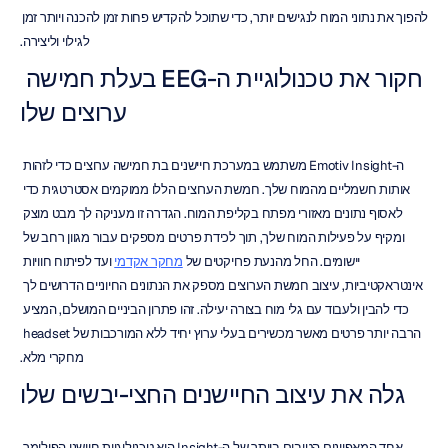
להפוך את נתוני המוח לנגישים יותר, כדי שתוכל להקדיש פחות זמן להכנה ויותר זמן 
לגילוי וליצירה.
חקור את טכנולוגיית ה-EEG בעלת חמישה 
ערוצים שלו
ה-Emotiv Insight משתמש במערכת חיישנים בת חמישה ערוצים כדי לזהות 
אותות חשמליים מהמוח שלך. חמשת הערוצים הללו ממוקמים אסטרטגית כדי 
לאסוף נתונים מאזורי מפתח בקליפת המוח. הגדרה זו מעניקה לך מבט מוצק 
ומקיף על פעילות המוח שלך, תוך לכידת פרטים מספקים עבור מגוון רחב של 
יישומים. החל מהנעת פרויקטים של 
מחקר אקדמי
 ועד לפיתוח חוויות 
אינטראקטיביות, עיצוב חמשת הערוצים מספק את הנתונים החיוניים הדרושים לך 
כדי להבין ולעבוד עם גלי מוח בצורה יעילה. זהו פתרון הביניים המושלם, המציע 
הרבה יותר פרטים מאשר מכשירים בעלי ערוץ יחיד ללא המורכבות של headset 
מחקרי מלא.
גלה את עיצוב החיישנים החצי-יבשים שלו
אחד המאפיינים הטובים ביותר של ה-Insight הוא טכנולוגיית חיישני הפולימר 