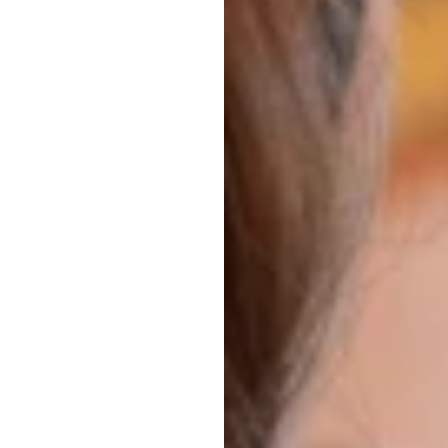
Emotiv
עודכן
ב
18
בפבר׳
26