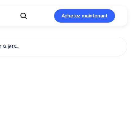
Achetez maintenant
Achetez maintenant
s sujets…
es
sont
les
s
des
ines
chez
les