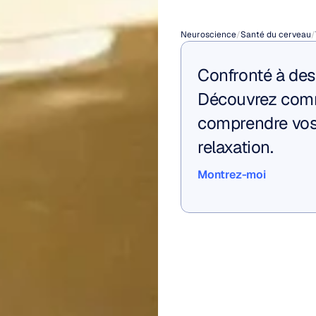
femm
Neuroscience
/
Santé du cerveau
/
Confronté à des 
Découvrez comm
comprendre vos 
relaxation.
Montrez-moi
Montrez-moi