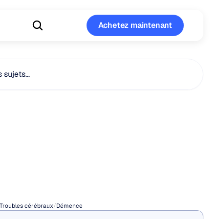
Achetez maintenant
Achetez maintenant
s sujets…
ent
trouver
ticien
certifié
mence
Troubles cérébraux
/
Démence