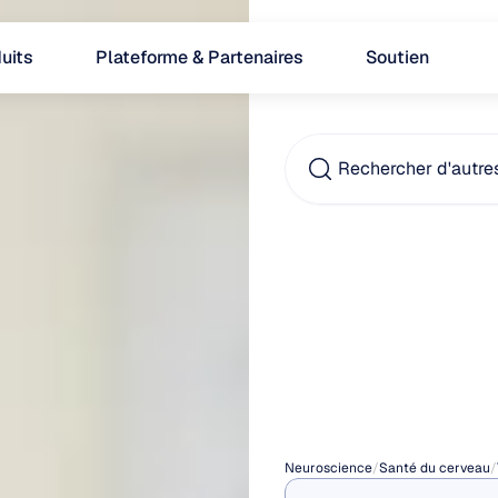
uits
Plateforme & Partenaires
Soutien
Rechercher d'autre
Comm
un
pra
en
dé
Neuroscience
/
Santé du cerveau
/