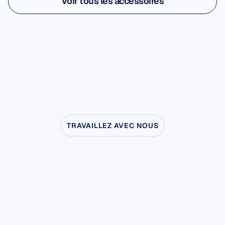
Voir tous les accessoires
Flex Cap
Voir tous les accessoires
Pour Flex Gel et les capteurs salins
-
TRAVAILLEZ AVEC NOUS
Découvrez
ce
qui
est
possible
lorsque
les
neurosciences
sortent