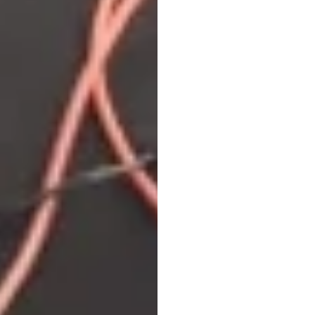
Prix
d
Emoti