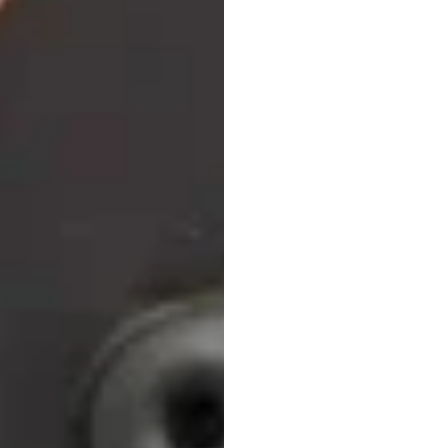
analy
Duong
Tran
Mis
à
jour
le
7