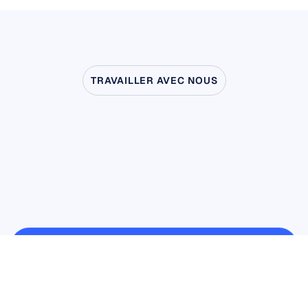
TRAVAILLER AVEC NOUS
Découvrez
ce
qui
devient
possible
quand
les
neurosciences
sortent
du
laboratoire
Recherche utilisateur et produit
Recherche utilisateur et produit
Recherche universitaire
Recherche universitaire