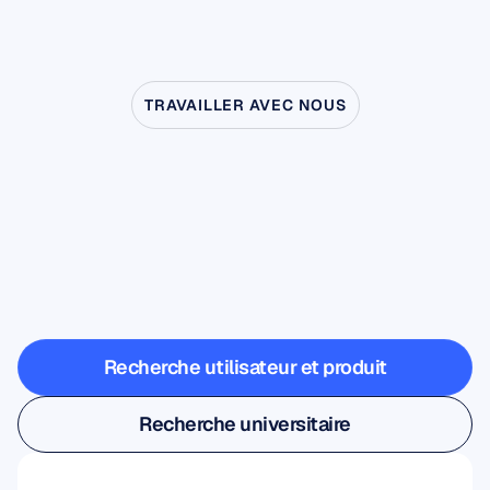
TRAVAILLER AVEC NOUS
Découvrez
ce
qui
devient
possible
quand
les
neurosciences
sortent
du
laboratoire
Recherche utilisateur et produit
Recherche utilisateur et produit
Recherche universitaire
Recherche universitaire