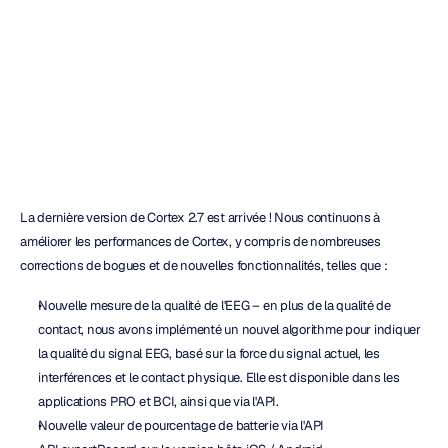
2.7
est
sortie
Quoc
Minh
Lai
Mis
à
jour
le
28
avr.
2021
La dernière version de Cortex 2.7 est arrivée ! Nous continuons à 
améliorer les performances de Cortex, y compris de nombreuses 
corrections de bogues et de nouvelles fonctionnalités, telles que :
Nouvelle mesure de la qualité de l'EEG – en plus de la qualité de 
contact, nous avons implémenté un nouvel algorithme pour indiquer 
la qualité du signal EEG, basé sur la force du signal actuel, les 
interférences et le contact physique. Elle est disponible dans les 
applications PRO et BCI, ainsi que via l'API.
Nouvelle valeur de pourcentage de batterie via l'API