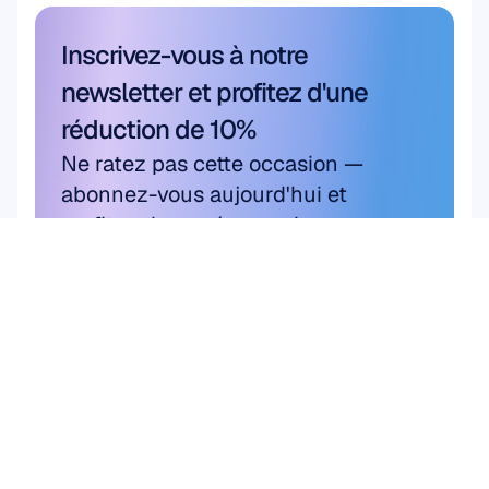
Inscrivez-vous à notre 
newsletter et profitez d'une 
réduction de 10%
Ne ratez pas cette occasion — 
abonnez-vous aujourd'hui et 
profitez de vos économies 
exclusives.
S'abonner ici
S'abonner ici
Produit
Solutions
Recherche 
MATÉRIEL
Epoc X
académique
Flex 2 Saline
Recherche utilisateur 