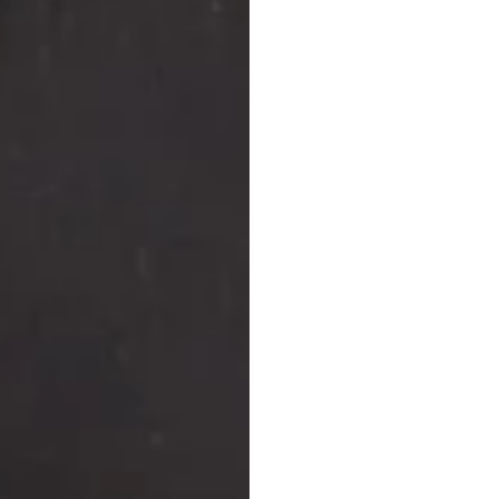
porta
de
l'a
Duong
Tran
Mis
à
jour
le