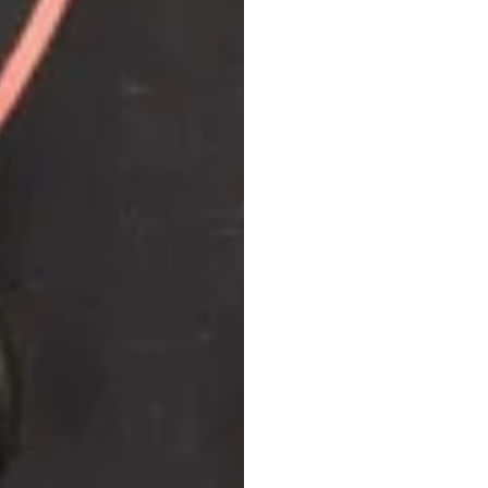
Prix
d
mach