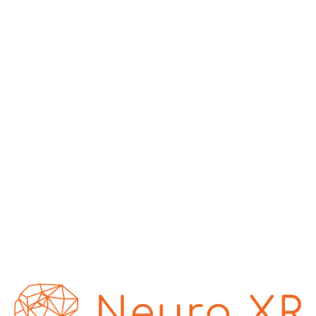
technologie
révolutionnaire
de
cartographie
thermique
des
émotions
H.B.
Duran
Mis
à
jour
le
21
janv.
2025