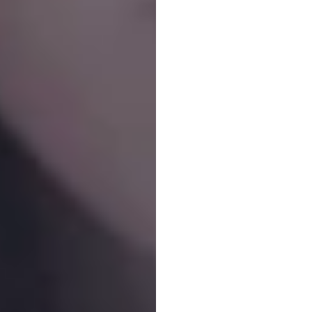
du
bâ
Quoc
Minh
Lai
Mis
à
jour