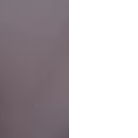
La
ne
aide
l