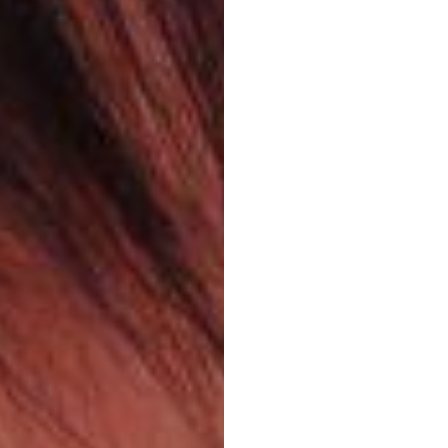
donn
pouvo
Nuri
Djavit
Mis
à
jour
le
7