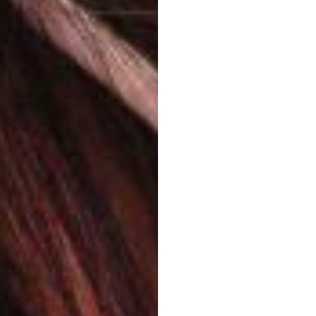
Le
ca
Insigh