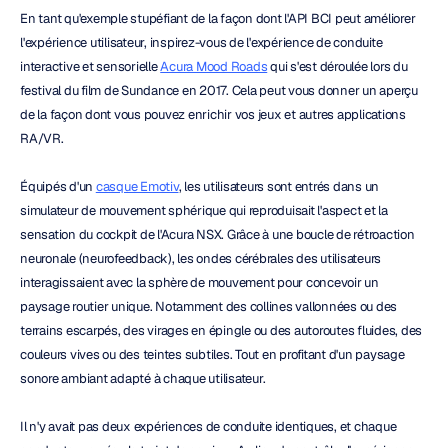
En tant qu'exemple stupéfiant de la façon dont l'API BCI peut améliorer 
l'expérience utilisateur, inspirez-vous de l'expérience de conduite 
interactive et sensorielle 
Acura Mood Roads
 qui s'est déroulée lors du 
festival du film de Sundance en 2017. Cela peut vous donner un aperçu 
de la façon dont vous pouvez enrichir vos jeux et autres applications 
RA/VR.
Équipés d'un 
casque Emotiv
, les utilisateurs sont entrés dans un 
simulateur de mouvement sphérique qui reproduisait l'aspect et la 
sensation du cockpit de l'Acura NSX. Grâce à une boucle de rétroaction 
neuronale (neurofeedback), les ondes cérébrales des utilisateurs 
interagissaient avec la sphère de mouvement pour concevoir un 
paysage routier unique. Notamment des collines vallonnées ou des 
terrains escarpés, des virages en épingle ou des autoroutes fluides, des 
couleurs vives ou des teintes subtiles. Tout en profitant d'un paysage 
sonore ambiant adapté à chaque utilisateur.
Il n'y avait pas deux expériences de conduite identiques, et chaque 