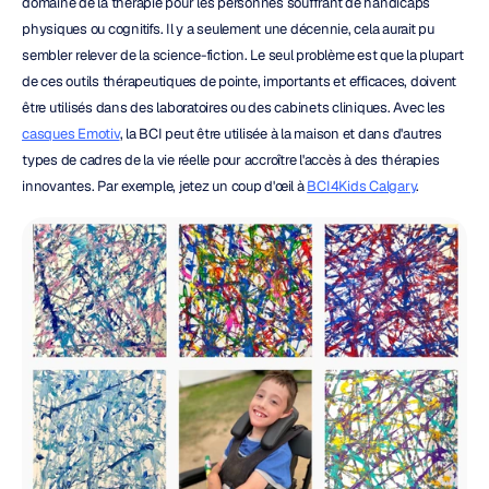
domaine de la thérapie pour les personnes souffrant de handicaps 
physiques ou cognitifs. Il y a seulement une décennie, cela aurait pu 
sembler relever de la science-fiction. Le seul problème est que la plupart 
de ces outils thérapeutiques de pointe, importants et efficaces, doivent 
être utilisés dans des laboratoires ou des cabinets cliniques. Avec les 
casques Emotiv
, la BCI peut être utilisée à la maison et dans d'autres 
types de cadres de la vie réelle pour accroître l'accès à des thérapies 
innovantes. Par exemple, jetez un coup d'œil à 
BCI4Kids Calgary
.