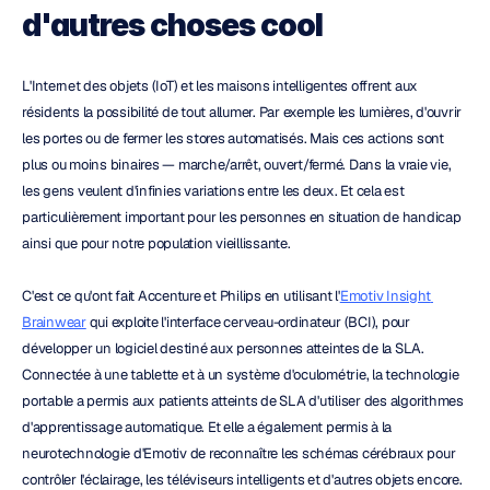
d'autres choses cool
L'Internet des objets (IoT) et les maisons intelligentes offrent aux 
résidents la possibilité de tout allumer. Par exemple les lumières, d'ouvrir 
les portes ou de fermer les stores automatisés. Mais ces actions sont 
plus ou moins binaires — marche/arrêt, ouvert/fermé. Dans la vraie vie, 
les gens veulent d'infinies variations entre les deux. Et cela est 
particulièrement important pour les personnes en situation de handicap 
ainsi que pour notre population vieillissante.
C'est ce qu'ont fait Accenture et Philips en utilisant l'
Emotiv Insight 
Brainwear
 qui exploite l'interface cerveau-ordinateur (BCI), pour 
développer un logiciel destiné aux personnes atteintes de la SLA. 
Connectée à une tablette et à un système d'oculométrie, la technologie 
portable a permis aux patients atteints de SLA d'utiliser des algorithmes 
d'apprentissage automatique. Et elle a également permis à la 
neurotechnologie d'Emotiv de reconnaître les schémas cérébraux pour 
contrôler l'éclairage, les téléviseurs intelligents et d'autres objets encore.