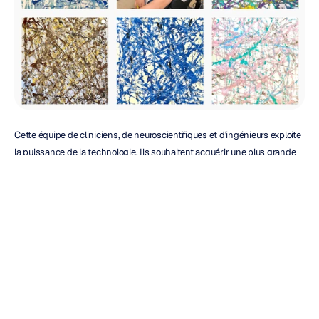
Cette équipe de cliniciens, de neuroscientifiques et d'ingénieurs exploite 
la puissance de la technologie. Ils souhaitent acquérir une plus grande 
indépendance et améliorer la qualité de vie des personnes souffrant de 
troubles neurologiques. L'équipe de BCI4Kids Calgary a créé un 
programme de rééducation pédiatrique basé sur la BCI en utilisant l'
Epoc 
X
 d'Emotiv, et a permis à leur cerveau de peindre des tableaux que leurs 
propres mains n'auraient jamais pu réaliser. Rien qu'avec leurs pensées, 
ils ont pu laisser s'exprimer leur créativité (et la peinture). Découvrez 
quelques-unes des superbes créations de John, un garçon de 8 ans 
atteint d'infirmité motrice cérébrale, sur 
brainpaintbyjohn
 d'Instagram.