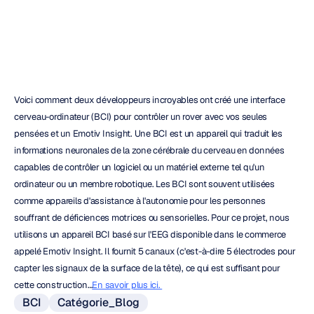
Maverick
Nguyen
Mis
à
jour
le
21
févr.
2019
Voici comment deux développeurs incroyables ont créé une interface 
cerveau-ordinateur (BCI) pour contrôler un rover avec vos seules 
pensées et un Emotiv Insight. Une BCI est un appareil qui traduit les 
informations neuronales de la zone cérébrale du cerveau en données 
capables de contrôler un logiciel ou un matériel externe tel qu'un 
ordinateur ou un membre robotique. Les BCI sont souvent utilisées 
comme appareils d'assistance à l'autonomie pour les personnes 
souffrant de déficiences motrices ou sensorielles. Pour ce projet, nous 
utilisons un appareil BCI basé sur l'EEG disponible dans le commerce 
appelé Emotiv Insight. Il fournit 5 canaux (c'est-à-dire 5 électrodes pour 
capter les signaux de la surface de la tête), ce qui est suffisant pour 
cette construction…
En savoir plus ici. 
BCI
Catégorie_Blog