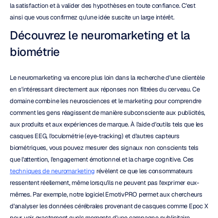
la satisfaction et à valider des hypothèses en toute confiance. C'est 
ainsi que vous confirmez qu'une idée suscite un large intérêt.
Découvrez le neuromarketing et la 
biométrie
Le neuromarketing va encore plus loin dans la recherche d'une clientèle 
en s'intéressant directement aux réponses non filtrées du cerveau. Ce 
domaine combine les neurosciences et le marketing pour comprendre 
comment les gens réagissent de manière subconsciente aux publicités, 
aux produits et aux expériences de marque. À l'aide d'outils tels que les 
casques EEG, l'oculométrie (eye-tracking) et d'autres capteurs 
biométriques, vous pouvez mesurer des signaux non conscients tels 
que l'attention, l'engagement émotionnel et la charge cognitive. Ces 
techniques de neuromarketing
 révèlent ce que les consommateurs 
ressentent réellement, même lorsqu'ils ne peuvent pas l'exprimer eux-
mêmes. Par exemple, notre logiciel EmotivPRO permet aux chercheurs 
d'analyser les données cérébrales provenant de casques comme Epoc X 
pour voir exactement quels moments d'une campagne publicitaire 