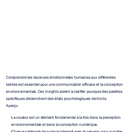
Couleurs
et
Émotions
Christian
Burgos
Mis
à
jour
le
7
juil.
2026
Comprendre les réponses émotionnelles humaines aux différentes 
teintes est essentiel pour une communication efficace et la conception 
environnementale. Ces Insights aident à clarifier pourquoi des palettes 
spécifiques déclenchent des états psychologiques distincts.
Aperçu
La couleur est un élément fondamental à la fois dans la perception 
environnementale et dans la conception numérique.
Chaque catégorie de nuance interagit avec le cerveau pour susciter 