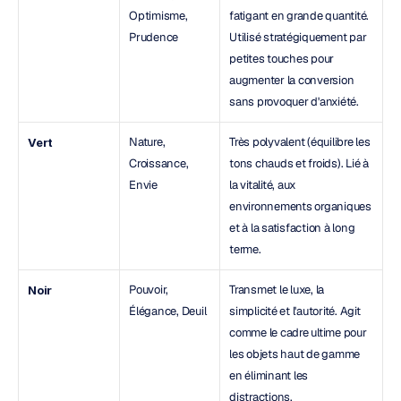
Optimisme, 
fatigant en grande quantité. 
Prudence
Utilisé stratégiquement par 
petites touches pour 
augmenter la conversion 
sans provoquer d'anxiété.
Nature, 
Très polyvalent (équilibre les 
Vert
Croissance, 
tons chauds et froids). Lié à 
Envie
la vitalité, aux 
environnements organiques 
et à la satisfaction à long 
terme.
Pouvoir, 
Transmet le luxe, la 
Noir
Élégance, Deuil
simplicité et l'autorité. Agit 
comme le cadre ultime pour 
les objets haut de gamme 
en éliminant les 
distractions.