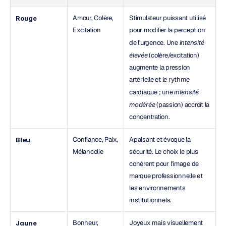
Amour, Colère, 
Stimulateur puissant utilisé 
Rouge
Excitation
pour modifier la perception 
de l'urgence. Une 
intensité 
élevée
 (colère/excitation) 
augmente la pression 
artérielle et le rythme 
cardiaque ; une 
intensité 
modérée
 (passion) accroît la 
concentration.
Confiance, Paix, 
Apaisant et évoque la 
Bleu
Mélancolie
sécurité. Le choix le plus 
cohérent pour l'image de 
marque professionnelle et 
les environnements 
institutionnels.
Bonheur, 
Joyeux mais visuellement 
Jaune