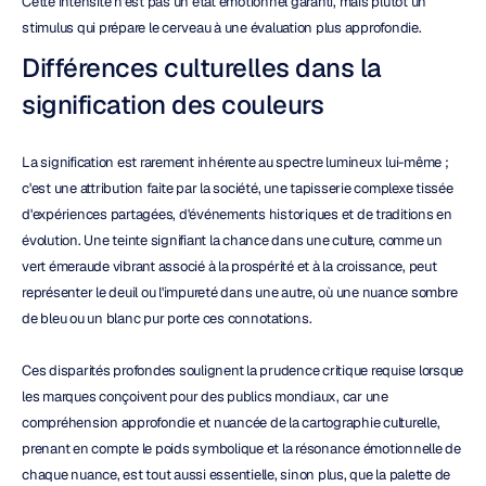
Cette intensité n'est pas un état émotionnel garanti, mais plutôt un 
stimulus qui prépare le cerveau à une évaluation plus approfondie.
Différences culturelles dans la 
signification des couleurs
La signification est rarement inhérente au spectre lumineux lui-même ; 
c'est une attribution faite par la société, une tapisserie complexe tissée 
d'expériences partagées, d'événements historiques et de traditions en 
évolution. Une teinte signifiant la chance dans une culture, comme un 
vert émeraude vibrant associé à la prospérité et à la croissance, peut 
représenter le deuil ou l'impureté dans une autre, où une nuance sombre 
de bleu ou un blanc pur porte ces connotations.
Ces disparités profondes soulignent la prudence critique requise lorsque 
les marques conçoivent pour des publics mondiaux, car une 
compréhension approfondie et nuancée de la cartographie culturelle, 
prenant en compte le poids symbolique et la résonance émotionnelle de 
chaque nuance, est tout aussi essentielle, sinon plus, que la palette de 