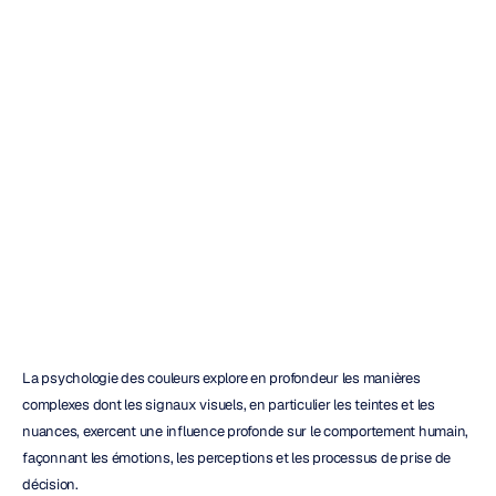
Le
marketing
de
la
psychologie
des
couleurs
Christian
Burgos
Mis
à
jour
le
1
juil.
2026
La psychologie des couleurs explore en profondeur les manières 
complexes dont les signaux visuels, en particulier les teintes et les 
nuances, exercent une influence profonde sur le comportement humain, 
façonnant les émotions, les perceptions et les processus de prise de 
décision.