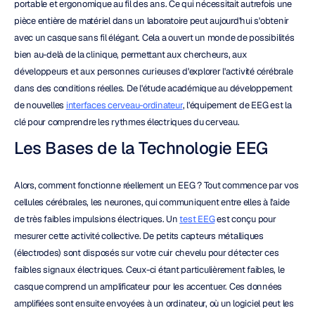
portable et ergonomique au fil des ans. Ce qui nécessitait autrefois une 
pièce entière de matériel dans un laboratoire peut aujourd'hui s'obtenir 
avec un casque sans fil élégant. Cela a ouvert un monde de possibilités 
bien au-delà de la clinique, permettant aux chercheurs, aux 
développeurs et aux personnes curieuses d'explorer l'activité cérébrale 
dans des conditions réelles. De l'étude académique au développement 
de nouvelles 
interfaces cerveau-ordinateur
, l'équipement de EEG est la 
clé pour comprendre les rythmes électriques du cerveau.
Les Bases de la Technologie EEG
Alors, comment fonctionne réellement un EEG ? Tout commence par vos 
cellules cérébrales, les neurones, qui communiquent entre elles à l'aide 
de très faibles impulsions électriques. Un 
test EEG
 est conçu pour 
mesurer cette activité collective. De petits capteurs métalliques 
(électrodes) sont disposés sur votre cuir chevelu pour détecter ces 
faibles signaux électriques. Ceux-ci étant particulièrement faibles, le 
casque comprend un amplificateur pour les accentuer. Ces données 
amplifiées sont ensuite envoyées à un ordinateur, où un logiciel peut les 