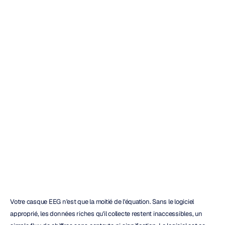
8
meilleurs
logiciels
pour
la
visualisation
de
l'EEG
(2025)
Doung
Tran
Mis
à
jour
le
2
déc.
2025
Votre casque EEG n'est que la moitié de l'équation. Sans le logiciel 
approprié, les données riches qu'il collecte restent inaccessibles, un 