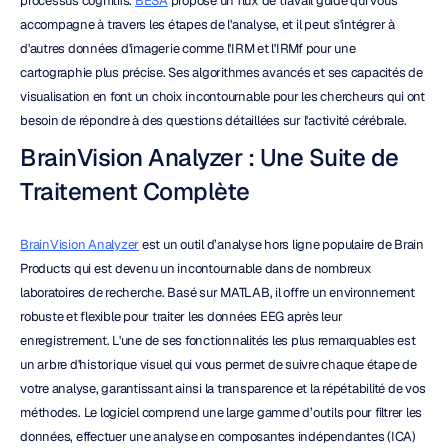
processus cognitifs. 
BESA
 propose un flux de travail guidé qui vous 
accompagne à travers les étapes de l'analyse, et il peut s'intégrer à 
d'autres données d'imagerie comme l'IRM et l'IRMf pour une 
cartographie plus précise. Ses algorithmes avancés et ses capacités de 
visualisation en font un choix incontournable pour les chercheurs qui ont 
besoin de répondre à des questions détaillées sur l'activité cérébrale.
BrainVision Analyzer : Une Suite de 
Traitement Complète
BrainVision Analyzer
 est un outil d’analyse hors ligne populaire de Brain 
Products qui est devenu un incontournable dans de nombreux 
laboratoires de recherche. Basé sur MATLAB, il offre un environnement 
robuste et flexible pour traiter les données EEG après leur 
enregistrement. L'une de ses fonctionnalités les plus remarquables est 
un arbre d'historique visuel qui vous permet de suivre chaque étape de 
votre analyse, garantissant ainsi la transparence et la répétabilité de vos 
méthodes. Le logiciel comprend une large gamme d’outils pour filtrer les 
données, effectuer une analyse en composantes indépendantes (ICA) 