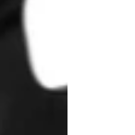
Qu'es
décod