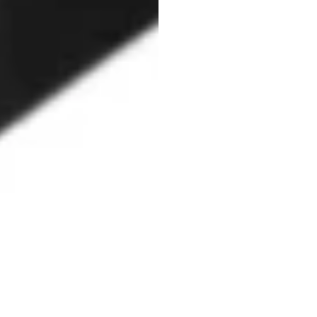
?
Un
g
explic
Duong
Tran
Mis
à
jour
le