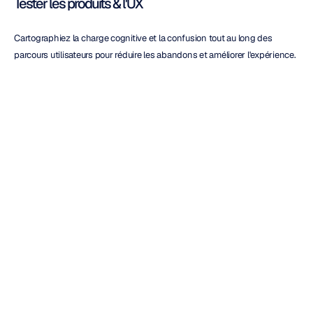
Tester les produits & l'UX
Cartographiez la charge cognitive et la confusion tout au long des 
parcours utilisateurs pour réduire les abandons et améliorer l'expérience.
Traiter les données au fur et à mesure
Utilisez des tableaux de bord en temps réel (par exemple, 
EmotivPRO
) 
pour adapter les stimuli à la volée.
Qu'en est-il de la sécurité et du 
support ?
Garder vos données sécurisées et conformes
Recherchez un chiffrement au repos/en transit et une conformité 
réglementaire (par exemple, HIPAA dans les milieux cliniques).