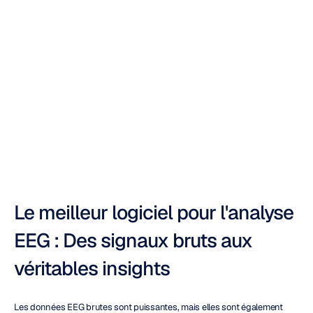
l'analyse
EEG
(Gratuits
et
Payants)
Duong
Tran
Mis
à
jour
le
6
nov.
2025
Le meilleur logiciel pour l'analyse 
EEG : Des signaux bruts aux 
véritables insights
Les données EEG brutes sont puissantes, mais elles sont également 