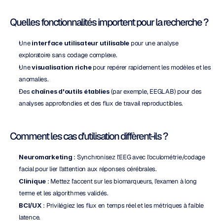
Quelles fonctionnalités importent pour la recherche ?
Une 
interface utilisateur utilisable
 pour une analyse 
exploratoire sans codage complexe.
Une 
visualisation riche
 pour repérer rapidement les modèles et les 
anomalies.
Des 
chaînes d'outils établies
 (par exemple, EEGLAB) pour des 
analyses approfondies et des flux de travail reproductibles.
Comment les cas d'utilisation diffèrent-ils ?
Neuromarketing
 : Synchronisez l'EEG avec l'oculométrie/codage 
facial pour lier l'attention aux réponses cérébrales.
Clinique
 : Mettez l'accent sur les biomarqueurs, l'examen à long 
terme et les algorithmes validés.
BCI/UX
 : Privilégiez les flux en temps réel et les métriques à faible 
latence.