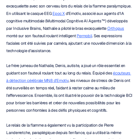
exosquelette avec son cerveau lors du relais de la flamme paralympique. 
En utilisant le casque EEG 
Epoc X
 d'Emotiv, associé aux agents d'IA 
cognitive multimodale (Multimodal Cognitive AI Agents™) développés 
par Inclusive Brains, Nathalie a piloté le bras exosquelette 
Orthopus
monté sur son fauteuil roulant intelligent 
Permobil
. Ses expressions 
faciales ont été suivies par caméra, ajoutant une nouvelle dimension à la 
technologie d'assistance.
Le frère jumeau de Nathalie, Denis, autiste, a joué un rôle essentiel en 
guidant son fauteuil roulant tout au long du relais. Équipé des 
écouteurs 
à détection cérébrale MN8 d'Emotiv
, les niveaux de stress de Denis ont 
été surveillés en temps réel, l'aidant à rester calme au milieu de 
l'effervescence. Ensemble, ils ont illustré le pouvoir de la technologie BCI 
pour briser les barrières et créer de nouvelles possibilités pour les 
personnes confrontées à des défis physiques et cognitifs.
Le relais de la flamme a également vu la participation de Pierre 
Landerretche, paraplégique depuis l'enfance, qui a utilisé la même 