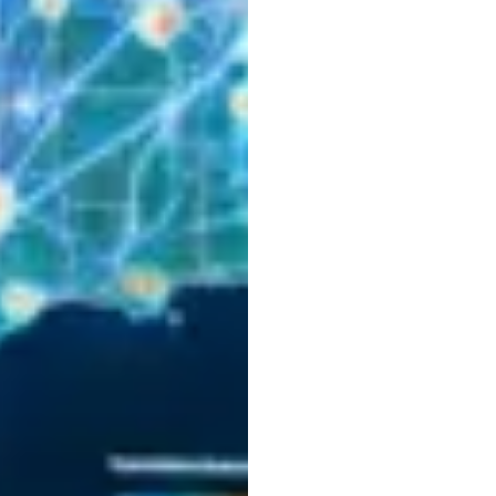
Une
é
d'util