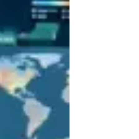
l'effic
visual
l'aide
de
la
cognit
Nuri
Djavit
Mis
à
jour
le
3