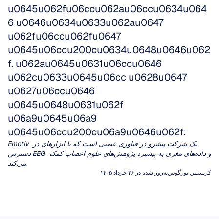
u0645u062fu06ccu062au06ccu0634u064
6 u0646u0634u0633u062au0647 
u062fu06ccu062fu0647 
u0645u06ccu200cu0634u0648u0646u062
f. u062au0645u0631u06ccu0646 
u062cu0633u0645u06cc u0628u0647 
u0627u06ccu0646 
u0645u0648u0631u062f 
u06a9u0645u06a9 
u0645u06ccu200cu06a9u0646u062f:
Emotiv یک شرکت پیشرو در فناوری عصبی است که با ابزارهای در 
دسترس EEG و داده‌های مغزی به پیشبرد پژوهش‌های علوم اعصاب کمک 
می‌کند.
کریستین بورگوس
به‌روز شده در ۲۶ خرداد ۱۴۰۵
تبدیل کسینوسی گسسته
چگالی طیفی توان در 