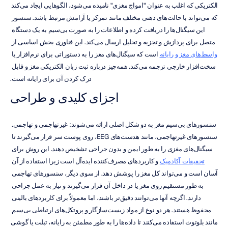
الکتریکی که اغلب به عنوان "امواج مغزی" نامیده می‌شود، الگوهایی ایجاد می‌کند 
که می‌تواند با حالت‌های ذهنی مختلف مانند تمرکز یا آرامش مرتبط باشد. سنسور 
این سیگنال‌ها را دریافت کرده و اطلاعات را به صورت بی‌سیم به یک دستگاه 
متصل برای پردازش و تجزیه و تحلیل ارسال می‌کند. این فناوری بخش اساسی از 
واسط‌های مغز و رایانه
 است که سیگنال‌های مغز را به دستوراتی برای نرم‌افزار یا 
سخت‌افزار خارجی ترجمه می‌کند. همه‌چیز درباره ثبت زبان الکتریکی مغز و قابل 
درک کردن آن برای رایانه است.
اجزای کلیدی و طراحی
سنسورهای بی‌سیم مغز به دو شکل اصلی ارائه می‌شوند: غیرتهاجمی و تهاجمی. 
سنسورهای غیرتهاجمی، مانند هدست‌های EEG، روی پوست سر قرار می‌گیرند تا 
سیگنال‌های مغزی را به طور ایمن و بدون جراحی تشخیص دهند. این روش برای 
تحقیقات آکادمیک
 و کاربردهای مصرف‌کننده ایده‌آل است زیرا استفاده از آن 
آسان است و می‌تواند کل مغز را پوشش دهد. از سوی دیگر، سنسورهای تهاجمی 
به طور مستقیم روی مغز یا در داخل آن قرار می‌گیرند و نیاز به عمل جراحی 
دارند. اگرچه آنها می‌توانند دقیق‌تر باشند، اما معمولاً برای کاربردهای بالینی 
محفوظ هستند. هر دو نوع از مواد زیست‌سازگار و پروتکل‌های ارتباطی بی‌سیم 
مانند بلوتوث استفاده می‌کنند تا داده‌ها را به طور مطمئن به رایانه، تبلت یا گوشی 