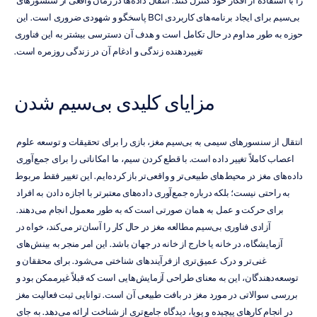
را با استفاده از افکار خود کنترل کنند. انتقال داده‌ها در زمان واقعی از سنسورهای 
بی‌سیم برای ایجاد برنامه‌های کاربردی BCI پاسخگو و شهودی ضروری است. این 
حوزه به طور مداوم در حال تکامل است و هدف آن دسترسی بیشتر به این فناوری 
تغییردهنده زندگی و ادغام آن در زندگی روزمره است.
مزایای کلیدی بی‌سیم شدن
انتقال از سنسورهای سیمی به بی‌سیم مغز، بازی را برای تحقیقات و توسعه علوم 
اعصاب کاملاً تغییر داده است. با قطع کردن سیم، ما امکاناتی را برای جمع‌آوری 
داده‌های مغز در محیط‌های طبیعی‌تر و واقعی‌تر باز کرده‌ایم. این تغییر فقط مربوط 
به راحتی نیست؛ بلکه درباره جمع‌آوری داده‌های معتبرتر با اجازه دادن به افراد 
برای حرکت و عمل به همان صورتی است که به طور معمول انجام می‌دهند. 
آزادی فناوری بی‌سیم مطالعه مغز در حال کار را آسان‌تر می‌کند، خواه در 
آزمایشگاه، در خانه یا خارج از خانه در جهان باشد. این امر منجر به بینش‌های 
غنی‌تر و درک عمیق‌تری از فرآیندهای شناختی می‌شود. برای محققان و 
توسعه‌دهندگان، این به معنای طراحی آزمایش‌هایی است که قبلاً غیرممکن بود و 
بررسی سوالاتی در مورد مغز در بافت طبیعی آن است. توانایی ثبت فعالیت مغز 
در انجام کارهای پیچیده و پویا، دیدگاه جامع‌تری از شناخت ارائه می‌دهد. به جای 