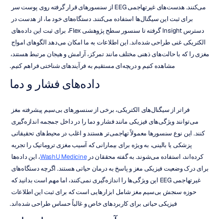
می‌کنند. هدست‌های غیرتهاجمی EEG از سنسورهای قرار گرفته روی پوست سر 
برای ثبت این سیگنال‌ها استفاده می‌کنند. دستگاه‌های خود ما، از هدست در 
دسترس Insight گرفته تا سنسور سطح پژوهشی Flex، برای ثبت این داده‌های 
الکتریکی غنی طراحی شده‌اند. این اطلاعات به ما امکان می‌دهد الگوهای امواج 
مغزی را که با حالت‌های ذهنی مختلف مانند تمرکز، آرامش و هیجان مرتبط هستند، 
مشاهده کنیم و دریچه‌ای مستقیم به فرآیندهای شناختی فراهم کنیم.
داده‌های فشار و دما
فراتر از سیگنال‌های الکتریکی، برخی از سنسورهای بی‌سیم پیشرفته مغز 
می‌توانند ویژگی‌های فیزیکی مانند فشار و دما را در داخل جمجمه اندازه‌گیری 
کنند. این نوع سنسورها معمولاً تهاجمی‌تر هستند و اغلب در محیط‌های تحقیقاتی 
پزشکی یا بالینی، به ویژه برای بیمارانی که آسیب مغزی تروماتیک را تجربه 
کرده‌اند، استفاده می‌شوند. به گفته محققان در 
WashU Medicine
، این داده‌ها 
برای درک وضعیت فیزیکی مغز و پاسخ به درمان حیاتی هستند. اگرچه دستگاه‌های 
غیرتهاجمی EEG این ویژگی‌ها را اندازه‌گیری نمی‌کنند، اما مهم است بدانید که 
حوزه سنجش بی‌سیم مغز شامل ابزارهایی است که برای ثبت این اطلاعات 
فیزیکی حیاتی برای کاربردهای خاص و غالباً حساس طراحی شده‌اند.