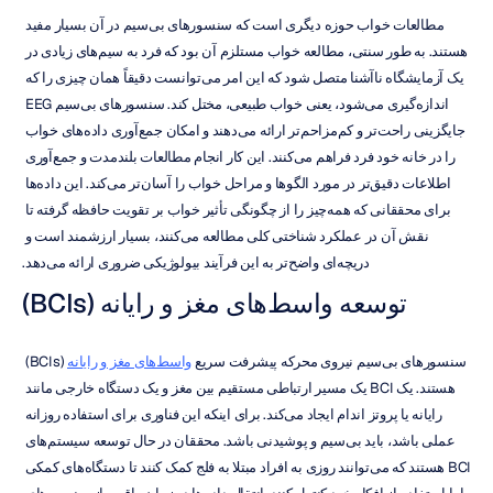
مطالعات خواب حوزه دیگری است که سنسورهای بی‌سیم در آن بسیار مفید 
هستند. به طور سنتی، مطالعه خواب مستلزم آن بود که فرد به سیم‌های زیادی در 
یک آزمایشگاه ناآشنا متصل شود که این امر می‌توانست دقیقاً همان چیزی را که 
اندازه‌گیری می‌شود، یعنی خواب طبیعی، مختل کند. سنسورهای بی‌سیم EEG 
جایگزینی راحت‌تر و کم‌مزاحم‌تر ارائه می‌دهند و امکان جمع‌آوری داده‌های خواب 
را در خانه خود فرد فراهم می‌کنند. این کار انجام مطالعات بلندمدت و جمع‌آوری 
اطلاعات دقیق‌تر در مورد الگوها و مراحل خواب را آسان‌تر می‌کند. این داده‌ها 
برای محققانی که همه‌چیز را از چگونگی تأثیر خواب بر تقویت حافظه گرفته تا 
نقش آن در عملکرد شناختی کلی مطالعه می‌کنند، بسیار ارزشمند است و 
دریچه‌ای واضح‌تر به این فرآیند بیولوژیکی ضروری ارائه می‌دهد.
توسعه واسط‌های مغز و رایانه (BCIs)
سنسورهای بی‌سیم نیروی محرکه پیشرفت سریع 
واسط‌های مغز و رایانه
 (BCIs) 
هستند. یک BCI یک مسیر ارتباطی مستقیم بین مغز و یک دستگاه خارجی مانند 
رایانه یا پروتز اندام ایجاد می‌کند. برای اینکه این فناوری برای استفاده روزانه 
عملی باشد، باید بی‌سیم و پوشیدنی باشد. محققان در حال توسعه سیستم‌های 
BCI هستند که می‌توانند روزی به افراد مبتلا به فلج کمک کنند تا دستگاه‌های کمکی 