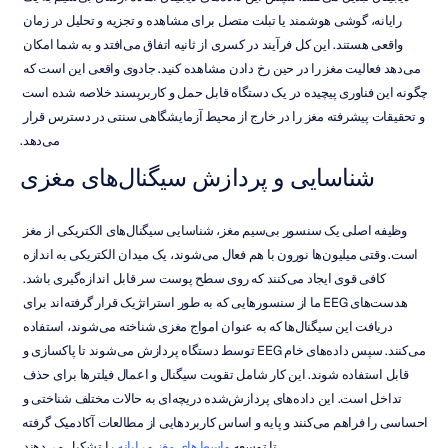
رایانه، گوشی هوشمند یا تبلت متصل برای مشاهده و تجزیه و تحلیل در زمان 
واقعی هستند. این کل فرآیند در کسری از ثانیه اتفاق می‌افتد و به شما امکان 
می‌دهد فعالیت مغز را در حین رخ دادن مشاهده کنید. جادوی واقعی این است که 
چگونه این فناوری پیچیده در یک دستگاه قابل حمل و کاربرپسند خلاصه شده است 
و تحقیقات پیشرفته مغز را در خارج از محیط آزمایشگاهی سنتی در دسترس قرار 
می‌دهد.
شناسایی و پردازش سیگنال‌های مغزی
وظیفه اصلی یک سنسور بی‌سیم مغز، شناسایی سیگنال‌های الکتریکی از مغز 
است. وقتی میلیون‌ها نورون با هم فعال می‌شوند، یک میدان الکتریکی به اندازه 
کافی قوی ایجاد می‌کنند که روی سطح پوست سر قابل اندازه‌گیری باشد. 
هدست‌های EEG ما از سنسورهایی که به طور استراتژیک قرار گرفته‌اند برای 
دریافت این سیگنال‌ها که به عنوان امواج مغزی شناخته می‌شوند، استفاده 
می‌کنند. سپس داده‌های خام EEG توسط دستگاه پردازش می‌شوند تا پاکسازی و 
قابل استفاده شوند. این کار شامل تقویت سیگنال و اعمال فیلترها برای حذف 
تداخل است. این داده‌های پردازش‌شده دریچه‌ای به حالات مختلف شناختی و 
احساسی را فراهم می‌کنند و پایه و اساس کاربردهایی از مطالعات آکادمیک گرفته 
تا توسعه 
واسط‌های مغز و رایانه
 را تشکیل می‌دهند.