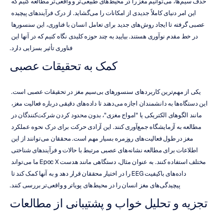
حذف سیم‌ها، می‌توانیم مغز را در محیط‌های طبیعی‌تر و واقعی‌تر مطالعه کنیم که 
این امر دنیای کاملاً جدیدی از امکانات را می‌گشاید. از درک فرآیندهای پیچیده 
عصبی گرفته تا ایجاد روش‌های جدید برای تعامل انسان با فناوری، این سنسورها 
در خط مقدم نوآوری هستند. بیایید به چند حوزه کلیدی نگاه کنیم که در آنها این 
فناوری تأثیر بسزایی دارد.
کمک به تحقیقات عصبی
یکی از مهم‌ترین کاربردهای سنسورهای بی‌سیم مغز در تحقیقات عصبی است. 
این دستگاه‌ها به دانشمندان اجازه می‌دهند تا داده‌های دقیقی درباره فعالیت مغز، 
مانند الگوهای الکتریکی یا "امواج مغزی"، بدون محدود کردن شرکت‌کنندگان در 
مطالعه به آزمایشگاه جمع‌آوری کنند. این آزادی حرکت برای درک نحوه عملکرد 
مغز در طول فعالیت‌های روزمره بسیار مهم است. محققان می‌توانند از این 
اطلاعات برای مطالعه نشانه‌های عصبی مرتبط با حالات و فرآیندهای شناختی 
مختلف استفاده کنند. به عنوان مثال، دستگاهی مانند هدست Epoc X ما می‌تواند 
داده‌های باکیفیت EEG را در اختیار محققان قرار دهد و به آنها کمک کند تا 
پیچیدگی‌های مغز انسان را در محیط‌های پویاتر و واقعی‌تر بررسی کنند.
تجزیه و تحلیل خواب و پشتیبانی از مطالعات