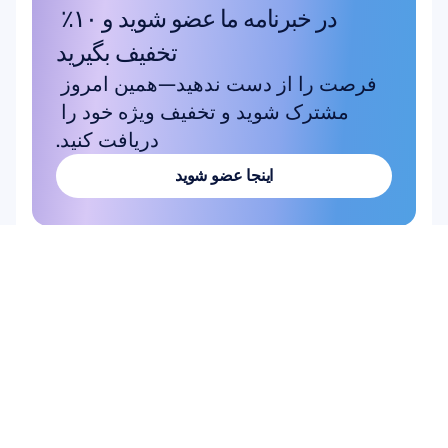
در خبرنامه ما عضو شوید و ۱۰٪ 
تخفیف بگیرید
فرصت را از دست ندهید—همین امروز 
مشترک شوید و تخفیف ویژه خود را 
دریافت کنید.
اینجا عضو شوید
اینجا عضو شوید
محصول
سخت‌افزار
Epoc X
Flex 2 Saline
Flex 2 Gel
Insight
MN8
لوازم جانبی
نرم‌افزار