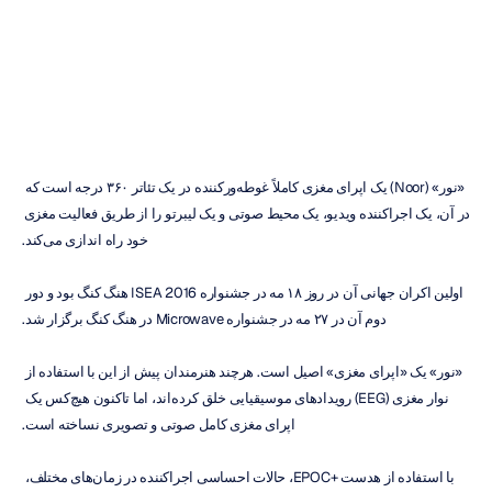
مغزی
اثر
الن
پرلمن
دوک
تران
به‌روزرسانی
در
۲۲
آذر
۱۳۹۵
«نور» (Noor) یک اپرای مغزی کاملاً غوطه‌ورکننده در یک تئاتر ۳۶۰ درجه است که 
در آن، یک اجراکننده ویدیو، یک محیط صوتی و یک لیبرتو را از طریق فعالیت مغزی 
خود راه اندازی می‌کند.
اولین اکران جهانی آن در روز ۱۸ مه در جشنواره ISEA 2016 هنگ کنگ بود و دور 
دوم آن در ۲۷ مه در جشنواره Microwave در هنگ کنگ برگزار شد.
«نور» یک «اپرای مغزی» اصیل است. هرچند هنرمندان پیش از این با استفاده از 
نوار مغزی (EEG) رویدادهای موسیقیایی خلق کرده‌اند، اما تاکنون هیچ‌کس یک 
اپرای مغزی کامل صوتی و تصویری نساخته است.
با استفاده از هدست +EPOC، حالات احساسی اجراکننده در زمان‌های مختلف، 