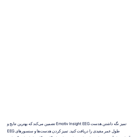
چگونه
هدست
و
حسگرهای
Insight
EEG
را
تمیز
کنیم
هایدی
دوران
به‌روزرسانی
در
۲۷
فروردین
۱۴۰۳
تمیز‌ نگه داشتن هدست Emotiv Insight EEG تضمین می‌کند که بهترین نتایج و 
طول عمر مفیدی را دریافت کنید. تمیز کردن هدست‌ها و سنسورهای EEG 