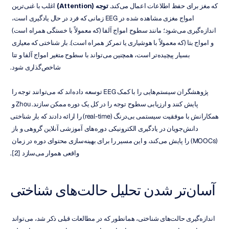
که مغز برای حفظ اطلاعات اعمال می‌کند. 
توجه (Attention)
 اغلب با غنی‌ترین 
امواج مغزی مشاهده شده در EEG زمانی که فرد در حال یادگیری است، 
اندازه‌گیری می‌شود؛ مانند سطوح امواج آلفا (که معمولاً با خستگی همراه است) 
و امواج بتا (که معمولاً با هوشیاری یا تمرکز همراه است). بار شناختی که معیاری 
بسیار پیچیده‌تر است، همچنین می‌تواند با سطوح متغیر امواج آلفا و تتا 
شاخص‌گذاری شود.
پژوهشگران سیستم‌هایی را با کمک EEG توسعه داده‌اند که می‌توانند توجه را 
پایش کنند و ارزیابی سطوح توجه را در کل یک دوره ممکن سازند. Zhou و 
همکارانش با موفقیت سیستمی بی‌درنگ (real-time) را ارائه دادند که بار شناختی 
دانش‌جویان در یادگیری الکترونیکی دوره‌های آموزشی آنلاین گروهی و باز 
(MOOCs) را پایش می‌کند، و این مسیر را برای بهینه‌سازی محتوای دوره در زمان 
واقعی هموار می‌سازد [2].
آسان‌تر شدن تحلیل حالت‌های شناختی
اندازه‌گیری حالت‌های شناختی، همانطور که در مطالعات قبلی ذکر شد، می‌تواند 