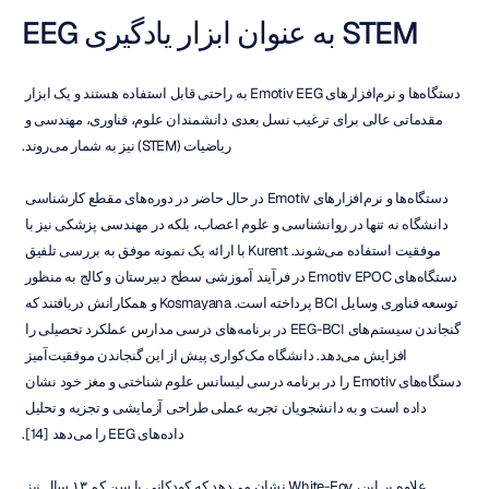
EEG به عنوان ابزار یادگیری STEM
دستگاه‌ها و نرم‌افزارهای Emotiv EEG به راحتی قابل استفاده هستند و یک ابزار 
مقدماتی عالی برای ترغیب نسل بعدی دانشمندان علوم، فناوری، مهندسی و 
ریاضیات (STEM) نیز به شمار می‌روند.
دستگاه‌ها و نرم‌افزارهای Emotiv در حال حاضر در دوره‌های مقطع کارشناسی 
دانشگاه نه تنها در روانشناسی و علوم اعصاب، بلکه در مهندسی پزشکی نیز با 
موفقیت استفاده می‌شوند. Kurent با ارائه یک نمونه موفق به بررسی تلفیق 
دستگاه‌های Emotiv EPOC در فرآیند آموزشی سطح دبیرستان و کالج به منظور 
توسعه فناوری وسایل BCI پرداخته است. Kosmayana و همکارانش دریافتند که 
گنجاندن سیستم‌های EEG-BCI در برنامه‌های درسی مدارس عملکرد تحصیلی را 
افزایش می‌دهد. دانشگاه مک‌کواری پیش از این گنجاندن موفقیت‌آمیز 
دستگاه‌های Emotiv را در برنامه درسی لیسانس علوم شناختی و مغز خود نشان 
داده است و به دانشجویان تجربه عملی طراحی آزمایشی و تجزیه و تحلیل 
داده‌های EEG را می‌دهد [14].
علاوه بر این، White-Foy نشان می‌دهد که کودکانی با سن کم ۱۳ سال نیز 