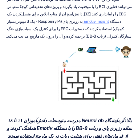
می‌توانند فناوری BCI را با موفقیت یاد بگیرند و پروژه‌های تحقیقاتی کوچک‌مقیاس 
EEG را راه‌اندازی کنند [13]. دانش‌آموزان از منابع آنلاین برای متصل‌کردن یک 
دستگاه 
Emotiv Insight
 به رزبری پای (Raspberry Pi - یک کامپیوتر بسیار 
کوچک) استفاده کردند که دستورات EEG را برای کنترل یک اسباب‌بازی جنگ 
ستارگان کنترلی (ربات BB-8) ترجمه کرده و آن را درون یک مارپیچ هدایت می‌کند.
بالا: آزمایشگاه NeuroLab مدرسه متوسطه. دانش‌آموزان ۱۱ تا ۱۸ 
ساله رزبری پای و ربات BB-8 را با دستگاه Emotiv هماهنگ کردند و 
از فرمان‌های ذهنی برای هدایت ربات در یک مارپیچ استفاده نمودند 