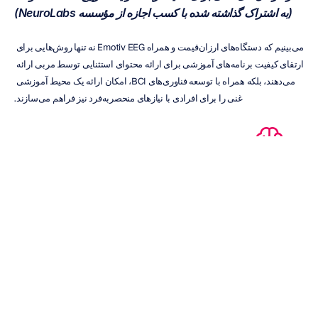
(به اشتراک گذاشته شده با کسب اجازه از مؤسسه NeuroLabs)
می‌بینیم که دستگاه‌های ارزان‌قیمت و همراه Emotiv EEG نه تنها روش‌هایی برای 
ارتقای کیفیت برنامه‌های آموزشی برای ارائه محتوای استثنایی توسط مربی ارائه 
می‌دهند، بلکه همراه با توسعه فناوری‌های BCI، امکان ارائه یک محیط آموزشی 
غنی را برای افرادی با نیازهای منحصربه‌فرد نیز فراهم می‌سازند.
چگونه Emotiv می‌تواند کمک کند
تجربیات یادگیری دانش‌آموزان خود را با استفاده از کیت‌های 
Emotiv EEG 
Lab Starter Kits
 بهبود ببخشید.
طراحی آزمایش‌ها و تجزیه‌و‌تحلیل داده‌ها را با استفاده از 
EmotivPRO 
Builder
 انجام دهید.
آزمایش‌های از راه دور را برای دریافت اطلاعات در 
EmotivLABS
 راه‌اندازی 