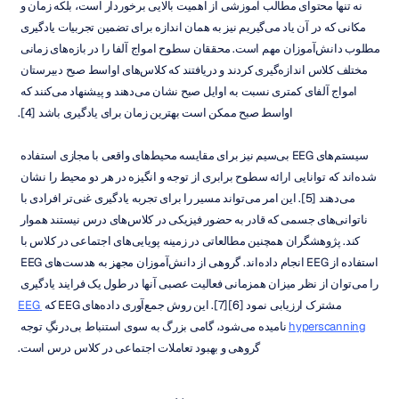
نه تنها محتوای مطالب آموزشی از اهمیت بالایی برخوردار است، بلکه زمان و 
مکانی که در آن یاد می‌گیریم نیز به همان اندازه برای تضمین تجربیات یادگیری 
مطلوب دانش‌آموزان مهم است. محققان سطوح امواج آلفا را در بازه‌های زمانی 
مختلف کلاس اندازه‌گیری کردند و دریافتند که کلاس‌های اواسط صبح دبیرستان 
امواج آلفای کمتری نسبت به اوایل صبح نشان می‌دهند و پیشنهاد می‌کنند که 
اواسط صبح ممکن است بهترین زمان برای یادگیری باشد [4].
سیستم‌های EEG بی‌سیم نیز برای مقایسه محیط‌های واقعی با مجازی استفاده 
شده‌اند که توانایی ارائه سطوح برابری از توجه و انگیزه در هر دو محیط را نشان 
می‌دهند [5]. این امر می‌تواند مسیر را برای تجربه یادگیری غنی‌تر افرادی با 
ناتوانی‌های جسمی که قادر به حضور فیزیکی در کلاس‌های درس نیستند هموار 
کند. پژوهشگران همچنین مطالعاتی در زمینه پویایی‌های اجتماعی در کلاس با 
استفاده از EEG انجام داده‌اند. گروهی از دانش‌آموزان مجهز به هدست‌های EEG 
را می‌توان از نظر میزان همزمانی فعالیت عصبی آنها در طول یک فرایند یادگیری 
مشترک ارزیابی نمود [6][7]. این روش جمع‌آوری داده‌های EEG که 
EEG 
hyperscanning
 نامیده می‌شود، گامی بزرگ به سوی استنباط بی‌درنگِ توجه 
گروهی و بهبود تعاملات اجتماعی در کلاس درس است.