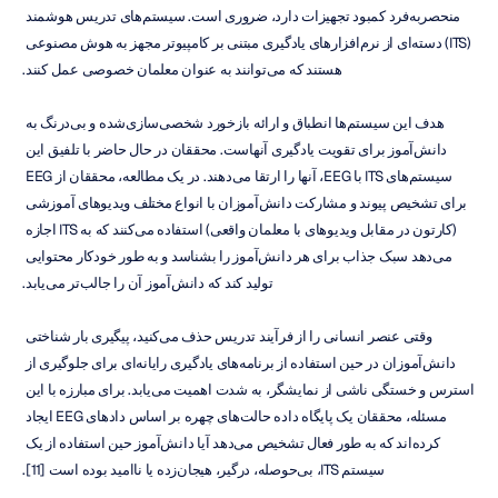
منحصر‌به‌فرد کمبود تجهیزات دارد، ضروری است. سیستم‌های تدریس هوشمند 
(ITS) دسته‌ای از نرم‌افزارهای یادگیری مبتنی بر کامپیوتر مجهز به هوش مصنوعی 
هستند که می‌توانند به عنوان معلمان خصوصی عمل کنند.
هدف این سیستم‌ها انطباق و ارائه بازخورد شخصی‌سازی‌شده و بی‌درنگ به 
دانش‌آموز برای تقویت یادگیری آنهاست. محققان در حال حاضر با تلفیق این 
سیستم‌های ITS با EEG، آنها را ارتقا می‌دهند. در یک مطالعه، محققان از EEG 
برای تشخیص پیوند و مشارکت دانش‌آموزان با انواع مختلف ویدیوهای آموزشی 
(کارتون در مقابل ویدیوهای با معلمان واقعی) استفاده می‌کنند که به ITS اجازه 
می‌دهد سبک جذاب برای هر دانش‌آموز را بشناسد و به طور خودکار محتوایی 
تولید کند که دانش‌آموز آن را جالب‌تر می‌یابد.
وقتی عنصر انسانی را از فرآیند تدریس حذف می‌کنید، پیگیری بار شناختی 
دانش‌آموزان در حین استفاده از برنامه‌های یادگیری رایانه‌ای برای جلوگیری از 
استرس و خستگی ناشی از نمایشگر، به شدت اهمیت می‌یابد. برای مبارزه با این 
مسئله، محققان یک پایگاه داده حالت‌های چهره بر اساس دادهای EEG ایجاد 
کرده‌اند که به طور فعال تشخیص می‌دهد آیا دانش‌آموز حین استفاده از یک 
سیستم ITS، بی‌حوصله، درگیر، هیجان‌زده یا ناامید بوده است [11].