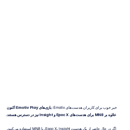
بازی‌های
کنترل‌شده
با
ذهن
را
با
Epoc
X،
Insight
و
MN8
بازی
کنید
اچ.
بی.
دوران
به‌روزرسانی
در
۸
خرداد
۱۴۰۵
خبر خوب برای کاربران هدست‌های Emotiv: 
بازی‌های Emotiv Play اکنون 
علاوه بر MN8 برای هدست‌های Epoc X و Insight نیز در دسترس هستند.
اگر در حال حاضر از یک هدست Epoc X، Insight، یا MN8 استفاده می‌کنید، 