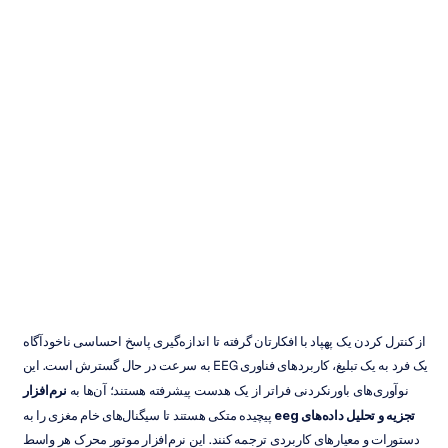
بررسی
۱۰
ابزار
نرم‌افزاری
برتر
برای
تحلیل
داده‌های
EEG
دونگ
تران
به‌روزرسانی
در
۱۸
مهر
۱۴۰۴
از کنترل کردن یک پهپاد با افکارتان گرفته تا اندازه‌گیری پاسخ احساسی ناخودآگاه 
یک فرد به یک تبلیغ، کاربردهای فناوری EEG به سرعت در حال گسترش است. این 
نوآوری‌های باورنکردنی فراتر از یک هدست پیشرفته هستند؛ آن‌ها به 
نرم‌افزار 
تجزیه و تحلیل داده‌های eeg
 پیچیده متکی هستند تا سیگنال‌های خام مغزی را به 
دستورات و معیارهای کاربردی ترجمه کنند. این نرم‌افزار موتور محرک هر واسط 