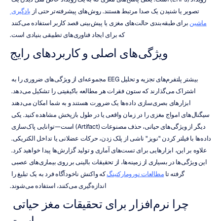
تصویر یا شنیدن یک صدا مرتبط هستند. روش‌های پیشرفته‌تر حتی از 
یادگیری 
ماشین
 برای طبقه‌بندی حالت‌های مغزی یا پیش‌بینی قصد کاربر استفاده می‌کنند 
که برای ایجاد فناوری‌های تطبیقی بنیادی است.
ویژگی‌های اصلی و کاربردهای رایج
بیشتر پلتفرم‌های تجزیه و تحلیل EEG مجموعه‌ای از ویژگی‌های ضروری را به 
اشتراک می‌گذارند که ستون فقرات هر مطالعه باکیفیتی را تشکیل می‌دهد. 
ابزارهای بصری‌سازی داده‌ها یک ضرورت هستند و به شما امکان می‌دهند 
سیگنال‌های امواج مغزی را در زمان واقعی یا در طول بازپخش مشاهده کنید. یکی 
دیگر از ویژگی‌های حیاتی، حذف مصنوعات (Artifact) است—توانایی پاک‌سازی 
داده‌ها با فیلتر کردن "نویز" ناشی از پلک زدن، حرکات عضلانی یا تداخل الکتریکی. 
علاوه بر این، ابزارهایی برای تست‌های آماری و تولید گزارش‌ها پیدا خواهید کرد. 
این ویژگی‌ها در بسیاری از زمینه‌ها، از تحقیقات بالینی بر روی بیماری‌های عصبی 
گرفته تا 
مطالعات نورومارکتینگ
 که واکنش ناخودآگاه فرد به یک تبلیغ را 
اندازه‌گیری می‌کنند، استفاده می‌شوند.
چرا نرم‌افزار برای تحقیقات مغز حیاتی 
است