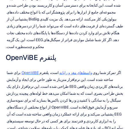
شده است. این کتابخانه برای دسترسی آسان و کاربرپسند بودن طراحی شده و 
مجموعه‌ای جامع از ابزارها را برای پژوهشگرانی که با انواع مختلف داده‌های 
بیولوژیکی کار می‌کنند، ارائه می‌دهد. یک مزیت کلیدی BioSig پشتیبانی آن از 
طیف گسترده‌ای از فرمت‌های داده است که می‌تواند شما را از دردسرهای زیادی 
هنگام تلاش برای وارد کردن داده‌ها از دستگاه‌ها یا پایگاه‌های داده مختلف نجات 
دهد. اگر کار شما شامل مواردی فراتر از سیگنال‌های EEG است، این یک گزینه 
محکم و چندمنظوره است.
پلتفرم OpenViBE
اگر تمرکز شما روی 
واسط‌های مغز و رایانه
 است، پلتفرم 
OpenViBE
 برای شما 
ساخته شده است. این نرم‌افزار متن‌باز به طور خاص برای ایجاد و آزمایش 
برنامه‌های کاربردی زمان واقعی EEG طراحی شده است. این نرم‌افزار دارای یک 
بخش طراحی بصری است که به شما امکان می‌دهد خط لوله‌های پیچیده پردازش 
سیگنال را به سادگی با کشیدن و رها کردن باکس‌ها بسازید که برای نمونه‌سازی 
سریع و آزمایش فوق‌العاده است. OpenViBE از انواع مختلفی از دستگاه‌های 
EEG پشتیبانی می‌کند و برای ارائه عملکرد زمان واقعی ساخته شده است که آن 
را به ابزاری کاربردی و قدرتمند برای هر کسی که در حال توسعه سیستم‌های 
نوآورانه BCI برای بازی‌ها، فناوری‌های کمکی یا برنامه‌های سلامت شناختی است، 