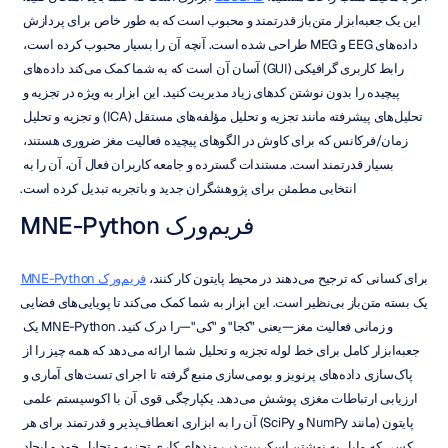
این یک جعبه‌ابزار متن‌باز قدرتمند و محبوب است که به طور خاص برای پردازش 
داده‌های EEG و MEG طراحی شده است. آنچه آن را بسیار محبوب کرده است، 
رابط کاربری گرافیکی (GUI) آسان آن است که به شما کمک می‌کند داده‌های 
پیچیده را بدون نوشتن کدهای زیاد مدیریت کنید. این ابزار به ویژه در تجزیه و 
تحلیل‌های پیشرفته مانند تجزیه و تحلیل مؤلفه‌های مستقل (ICA) و تجزیه و تحلیل 
زمان/فرکانس که برای کاوش در الگوهای پیچیده فعالیت مغز ضروری هستند، 
بسیار قدرتمند است. مستندات گسترده و جامعه کاربران فعال آن، آن را به 
انتخابی مطمئن برای پژوهشگران جدید و باتجربه تبدیل کرده است.
فریم‌ورک MNE-Python
برای کسانی که ترجیح می‌دهند در محیط پایتون کار کنند، 
فریم‌ورک MNE-Python
یک بسته متن‌باز بی‌نظیر است. این ابزار به شما کمک می‌کند تا پویایی‌های فضایی 
و زمانی فعالیت مغز—یعنی "کجا" و "کی"—را درک کنید. MNE-Python یک 
جعبه‌ابزار کامل برای خط لوله تجزیه و تحلیل شما ارائه می‌دهد که همه چیز را از 
پاک‌سازی داده‌های پرنویز و بومی‌سازی منبع گرفته تا اجرای تست‌های آماری و 
ارزیابی ارتباطات مغزی پوشش می‌دهد. یکپارچگی قوی آن با اکوسیستم علمی 
پایتون (مانند NumPy و SciPy) آن را به ابزاری انعطاف‌پذیر و قدرتمند برای هر 
کسی که مایل به نوشتن اسکریپت در روندهای کاری تجزیه و تحلیل خود و ایجاد 