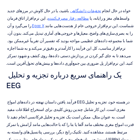
خواه در حال انجام 
تحقیقات دانشگاهی
 باشید، یا در حال کاوش در مرزهای جدید 
واسط‌های مغز و رایانه، یا 
مطالعه رفتار مصرف‌کننده
، این نرم‌افزار اتاق فرمان 
شماست. این نرم‌افزار خروجی خام از هدست‌هایی مانند 
Epoc X
 را می‌گیرد و آن 
را به بصری‌سازی‌های واضح، معیارها و خروجی‌های آماری تبدیل می‌کند. بدون آن، 
شما با مجموعه داده‌های عظیمی مواجه بودید که تفسیر آن تقریباً غیرممکن بود. 
نرم‌افزار مناسب، کل این فرآیند را کارآمدتر و دقیق‌تر می‌کند و به شما اجازه 
می‌دهد تا به جای گیر کردن در پردازش دستی داده‌ها، روی کشف و شهود تمرکز 
کنید. این نرم‌افزار پل ضروری بین جمع‌آوری داده‌ها و بینش‌های تحول‌آفرین است.
یک راهنمای سریع درباره تجزیه و تحلیل 
EEG
در هسته خود، تجزیه و تحلیل EEG فرآیند یافتن داستان نهفته در داده‌های امواج 
مغزی است. این کار شامل چندین روش کلیدی برای استخراج اطلاعات مفید 
است. به عنوان مثال، ممکن است یک تجزیه و تحلیل فرکانسی انجام دهید تا 
قدرت امواج مغزی مختلف مانند آلفا یا بتا را که با حالت‌هایی مانند آرامش یا تمرکز 
مرتبط هستند، مشاهده کنید. تکنیک رایج دیگر، بررسی پتانسیل‌های وابسته به 
رویداد (ERPs) است؛ یعنی پاسخ‌های مغزی که به یک رویداد خاص مثل دیدن یک 