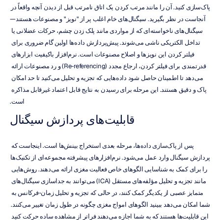
پاک‌سازی کنید. آن را مانند مرتب کردن یک اتاق نامرتب قبل از دیدن آنچه واقعاً در 
آنجاست در نظر بگیرید. سیگنال‌های خام اغلب پر از "نویز" و مصنوعات هستند—
سیگنال‌های ناخواسته‌ای که از مواردی مانند پلک زدن چشم، حرکات عضلانی یا 
تداخل الکتریکی ناشی می‌شوند. پیش‌پردازش داده‌ها اولین گام ضروری برای 
فیلتر کردن این نویزها و اصلاح مصنوعات است. نرم‌افزار باکیفیت ابزارهای 
قدرتمندی برای فیلتر کردن، ارجاع مجدد (Re-referencing) و رد مصنوعات ارائه 
می‌دهد تا اطمینان حاصل شود داده‌هایی که تجزیه و تحلیل می‌کنید تا حد امکان 
پاک و دقیق هستند. این مرحله برای رسیدن به نتایج قابل اعتماد غیرقابل مذاکره 
است.
قابلیت‌های پردازش سیگنال
پس از پاک‌سازی داده‌ها، مرحله بعدی استخراج بینش‌ها است. اینجاست که 
پردازش سیگنال وارد عمل می‌شود. نرم‌افزارهای پیشرفته مجموعه‌ای از تکنیک‌ها 
را برای کمک به شناسایی الگوهای خاص فعالیت مغزی ارائه می‌دهند. روش‌هایی 
مانند تجزیه و تحلیل مؤلفه‌های مستقل (ICA) می‌توانند به جداسازی سیگنال‌های 
متمایز عصبی از یکدیگر کمک کنند، در حالی که تجزیه و تحلیل زمان-فرکانس به 
شما امکان می‌دهد ببینید الگوهای امواج مغزی چگونه در طول زمان تغییر می‌کنند. 
این قابلیت‌ها هستند که به شما اجازه می‌دهند فراتر از مشاهده ساده حرکت کنید 