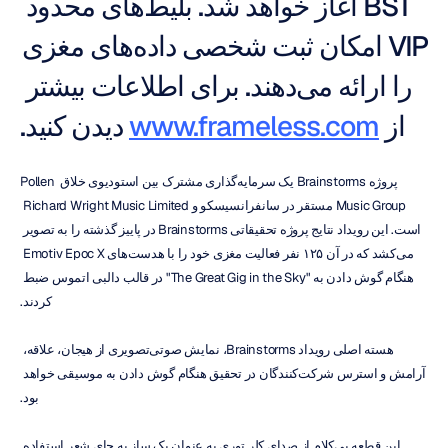
BST آغاز خواهد شد. بلیط‌های محدود 
VIP امکان ثبت شخصی داده‌های مغزی 
را ارائه می‌دهند. برای اطلاعات بیشتر 
از 
www.frameless.com
 دیدن کنید.
پروژه Brainstorms یک سرمایه‌گذاری مشترک بین استودیوی خلاق Pollen 
Music Group مستقر در سانفرانسیسکو و Richard Wright Music Limited 
است. این رویداد نتایج پروژه تحقیقاتی Brainstorms در پاییز گذشته را به تصویر 
می‌کشد که در آن ۱۲۵ نفر فعالیت مغزی خود را با هدست‌های Emotiv Epoc X 
هنگام گوش دادن به "The Great Gig in the Sky" در قالب دالبی اتموس ضبط 
کردند.
هسته اصلی رویداد Brainstorms، نمایش صوتی‌تصویری از هیجان، علاقه، 
آرامش و استرس شرکت‌کنندگان در تحقیق هنگام گوش دادن به موسیقی خواهد 
بود.
این قطعه بی‌کلام از صدای کلر توری به عنوان یک ساز به جای شعر استفاده 