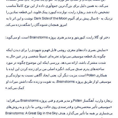
می‌کند، به همین دلیل برای بزرگ‌ترین جمع‌آوری داده از این نوع، کاملاً مناسب 
تشخیص داده شد. ریچارد رایت، نوازنده کیبورد پینک فلوید، این قطعه نمادین را 
نزدیک به ۵۰ سال پیش برای آلبوم Dark Side of the Moon نوشت و این اثر تا به 
امروز همچنان شنوندگان را شگفت‌زده می‌کند.
دختر او، گالا رایت، کیوریتور و مدیر هنری پروژه Brainstorms است. او می‌گوید:
«نمایش بصری داده‌های مغزی، روشی قابل فهم و شهودی را برای دیدن اینکه 
چگونه یک قطعه موسیقی می‌تواند تجربه‌ای عمیقاً شخصی و در عین حال به 
شدت مشترک باشد، ارائه می‌دهد. بررسی اینکه این موضوع چگونه در مورد 
ساخته‌های پدرم صدق می‌کند، انگیزه اصلی من برای زنده کردن این ایده با 
همکاری Pollen است. مزیت دیگر آن، یعنی ایجاد آگاهی نسبت به نوازندگی و 
موسیقی او از طریق پروژه Brainstorms، به تقویت و زنده نگه داشتن میراث او 
کمک می‌کند.»
ریچارد وارپ، آهنگساز Pollen و مدیر هنری و فنی پروژه Brainstorms می‌افزاید: 
«موسیقی تأثیر منحصربه‌فرد و قدرتمندی روی حالت روحی ما دارد و به روش‌های 
بی‌شماری بر همه ما تأثیر می‌گذارد. هدف Brainstorms: A Great Gig in the Sky 