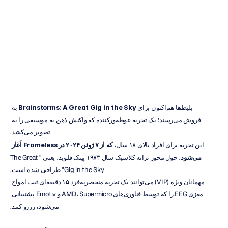
تصویر
می‌کشد
اچ.
بی.
دوران
به‌روزرسانی
در
۷
اردیبهشت
۱۴۰۳
بلیط‌ها هم‌اکنون برای 
Brainstorms: A Great Gig in the Sky
 به 
فروش می‌رسند؛ یک تجربه غوطه‌ورکننده که واکنش ذهن به موسیقی را به 
تصویر می‌کشد.
این تجربه برای افراد بالای ۱۸ سال، 
که از ۷ ژوئن ۲۰۲۴ در Frameless آغاز 
می‌شود
، حول محور ترانه کلاسیک سال ۱۹۷۳ پینک فلوید، یعنی "The Great 
Gig in the Sky" طراحی شده است.
مهمانان ویژه (VIP) می‌توانند یک تجربه منحصر‌به‌فرد ۱۵ دقیقه‌ای ثبت امواج 
مغزی EEG را که توسط فناوری‌های AMD، Supermicro و Emotiv پشتیبانی 
می‌شود، رزرو کنند.