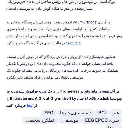
بزرگداشت این موضوع و در عین حال روشن ساختن فرآیندهای فیزیولوژیکی 
بسیار پیچیده در مغز ما هنگام گوش دادن به موسیقی است.»
در گالری 'Murmurations'، ایموجن هیپ، موسیقی‌دان پیشگام، و دختر نه 
ساله‌اش که در ثبت اولیه داده‌های مغزی شرکت کرده بودند، امواج مغزی 
پیش‌فرض ضبط‌شده خود را به تصویر کشیده و با قطعه موسیقی امبینت او به نام 
Cumulus
 در قالب صدای فراگیر همگام خواهند کرد.
تصاویر شبیه‌سازی‌شده از پرواز و چرخش پرندگان که در موتور آنریل توسعه 
یافته‌اند، نشان خواهند داد که چگونه مجموعه‌ داده‌های این دو نفر با یکدیگر 
هماهنگ می‌شوند، در حالی که دسته‌های پرندگان بازتاب می‌دهند که چگونه یک 
موسیقی یکسان می‌تواند بر افراد مختلف تأثیر بگذارد.
هر آخر هفته در ماه ژوئن در Frameless برای یک تجربه فراموش‌نشدنی به ما 
بپیوندید! بلیط‌های بالای ۱۸ سال Brainstorms: A Great Gig in the Sky را 
از 
اینجا
 خریداری کنید.
هنر
BCI
دسته‌بندی_خبرها
EEG
سری EEG EPOC
موسیقی
عملکرد شخصی
ترندها