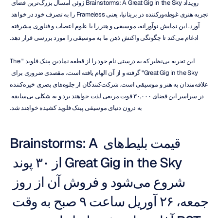
رویداد Brainstorms: A Great Gig in the Sky ژوئن امسال بزرگ‌ترین فضای 
تجربه هنری غوطه‌ورکننده در بریتانیا، یعنی Frameless را به تصرف خود در خواهد 
آورد. این نمایش نوآورانه، موسیقی و هنر را با علوم اعصاب و فناوری پیشرفته 
ادغام می‌کند تا چگونگی واکنش ذهن ما به موسیقی را مورد بررسی قرار دهد.
این تجربه بی‌نظیر که به درستی نام خود را از قطعه نمادین پینک فلوید "The 
Great Gig in the Sky" گرفته و از آن الهام یافته است، مقصدی ضروری برای 
علاقه‌مندان به هنر و موسیقی است. شرکت‌کنندگان از جلوه‌های بصری خیره‌کننده 
در سراسر این فضای ۳۰,۰۰۰ فوت مربعی لذت خواهند برد و به شکلی بی‌سابقه 
به درون دنیای موسیقی پینک فلوید کشیده خواهند شد.
قیمت بلیط‌های Brainstorms: A 
Great Gig in the Sky از ۳۰ پوند 
شروع می‌شود و فروش آن از روز 
جمعه، ۲۶ آوریل ساعت ۹ صبح به وقت 