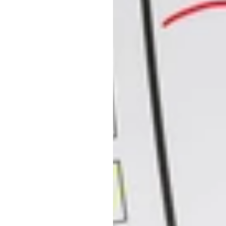
کاربری
اچ.
بی.
دوران
به‌روزرسانی
در