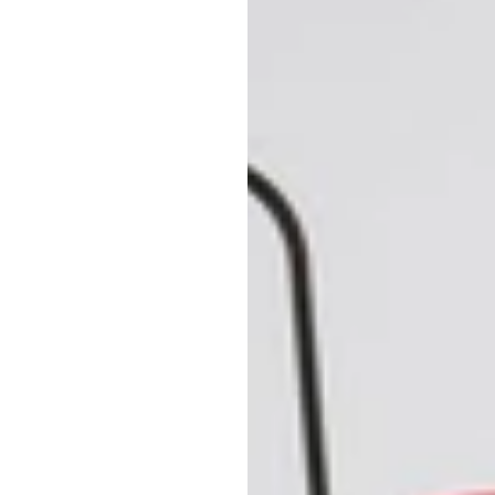
ابزا
تست
ق
برای
ت