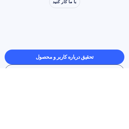
با ما کار کنید
ببینید
وقتی
علوم
اعصاب
از
آزمایشگاه
فراتر
می‌رود،
چه
چیزهایی
ممکن
می‌شود
تحقیق درباره کاربر و محصول
تحقیق درباره کاربر و محصول
تحقیقات دانشگاهی
تحقیقات دانشگاهی
در خبرنامه ما عضو شوید و ۱۰٪ 
تخفیف بگیرید
فرصت را از دست ندهید—همین امروز 