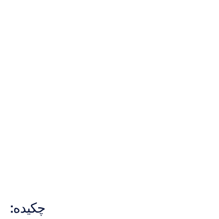
توسعه
یک
BCI
تفسیرپذیر
بر
اساس
پویایی‌های
مکانی-زمانی
نوسانات
برانگیخته
کووک
مینه
لای
به‌روزرسانی
در
۱۱
خرداد
۱۴۰۰
چکیده: