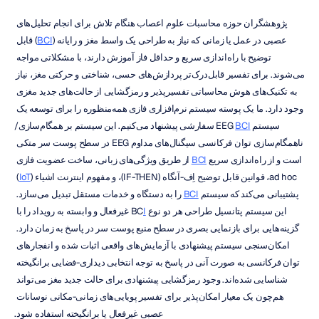
پژوهشگران حوزه محاسبات علوم اعصاب هنگام تلاش برای انجام تحلیل‌های 
عصبی در عمل یا زمانی که نیاز به طراحی یک واسط مغز و رایانه (
BCI
) قابل 
توضیح با راه‌اندازی سریع و حداقل فاز آموزش دارند، با مشکلاتی مواجه 
می‌شوند. برای تفسیر قابل‌درک‌تر پردازش‌های حسی، شناختی و حرکتی مغز، نیاز 
به تکنیک‌های هوش محاسباتی تفسیرپذیر و رمزگشایی از حالت‌های جدید مغزی 
وجود دارد. ما یک پوسته سیستم نرم‌افزاری فازی همه‌منظوره را برای توسعه یک 
سیستم EEG 
BCI
 سفارشی پیشنهاد می‌کنیم. این سیستم بر همگام‌سازی/
ناهمگام‌سازی توان فرکانسی سیگنال‌های مداوم EEG در سطح پوست سر متکی 
است و از راه‌اندازی سریع 
BCI
 از طریق ویژگی‌های زبانی، ساخت عضویت فازی 
ad hoc، قوانین قابل توضیح اِف-آنگاه (IF-THEN)، و مفهوم اینترنت اشیاء (
IoT
) 
پشتیبانی می‌کند که سیستم 
BCI
 را به دستگاه و خدمات مستقل تبدیل می‌سازد. 
این سیستم پتانسیل طراحی هر دو نوع BC
I
 غیرفعال و وابسته به رویداد را با 
گزینه‌هایی برای بازنمایی بصری در سطح منبع پوست سر در پاسخ به زمان دارد. 
امکان‌سنجی سیستم پیشنهادی با آزمایش‌های واقعی اثبات شده و انفجارهای 
توان فرکانسی به صورت آنی در پاسخ به توجه انتخابی دیداری-فضایی برانگیخته 
شناسایی شده‌اند. وجود رمزگشایی پیشنهادی برای حالت جدید مغز می‌تواند 
هم‌چون یک معیار امکان‌پذیر برای تفسیر پویایی‌های زمانی-مکانی نوسانات 
عصبی غیرفعال یا برانگیخته استفاده شود.