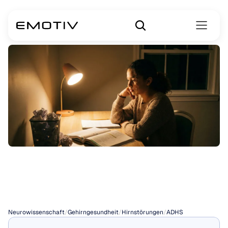
Anzeichen
von
ADHS
Neurowissenschaft
/
Gehirngesundheit
/
Hirnstörungen
/
ADHS