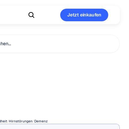
Jetzt einkaufen
Jetzt einkaufen
chen…
nz
vs.
imer-
eit
heit
/
Hirnstörungen
/
Demenz