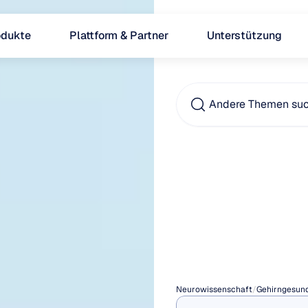
odukte
Plattform & Partner
Unterstützung
Andere Themen su
Deme
Alzhe
Krankh
Neurowissenschaft
/
Gehirngesund