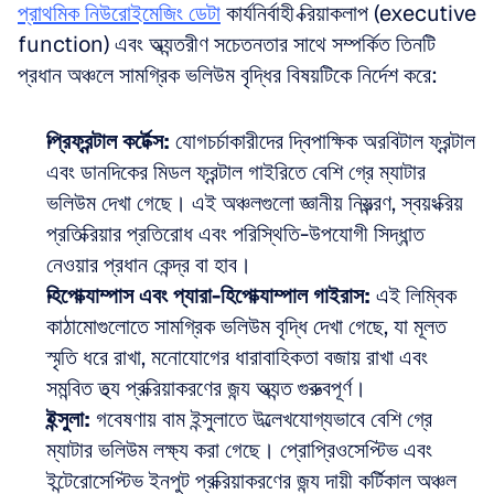
প্রাথমিক নিউরোইমেজিং ডেটা
 কার্যনির্বাহী ক্রিয়াকলাপ (executive 
function) এবং অভ্যন্তরীণ সচেতনতার সাথে সম্পর্কিত তিনটি 
প্রধান অঞ্চলে সামগ্রিক ভলিউম বৃদ্ধির বিষয়টিকে নির্দেশ করে:
প্রিফ্রন্টাল কর্টেক্স:
 যোগচর্চাকারীদের দ্বিপাক্ষিক অরবিটাল ফ্রন্টাল 
এবং ডানদিকের মিডল ফ্রন্টাল গাইরিতে বেশি গ্রে ম্যাটার 
ভলিউম দেখা গেছে। এই অঞ্চলগুলো জ্ঞানীয় নিয়ন্ত্রণ, স্বয়ংক্রিয় 
প্রতিক্রিয়ার প্রতিরোধ এবং পরিস্থিতি-উপযোগী সিদ্ধান্ত 
নেওয়ার প্রধান কেন্দ্র বা হাব।
হিপোক্যাম্পাস এবং প্যারা-হিপোক্যাম্পাল গাইরাস:
 এই লিম্বিক 
কাঠামোগুলোতে সামগ্রিক ভলিউম বৃদ্ধি দেখা গেছে, যা মূলত 
স্মৃতি ধরে রাখা, মনোযোগের ধারাবাহিকতা বজায় রাখা এবং 
সমন্বিত তথ্য প্রক্রিয়াকরণের জন্য অত্যন্ত গুরুত্বপূর্ণ।
ইন্সুলা:
 গবেষণায় বাম ইন্সুলাতে উল্লেখযোগ্যভাবে বেশি গ্রে 
ম্যাটার ভলিউম লক্ষ্য করা গেছে। প্রোপ্রিওসেপ্টিভ এবং 
ইন্টেরোসেপ্টিভ ইনপুট প্রক্রিয়াকরণের জন্য দায়ী কর্টিকাল অঞ্চল 