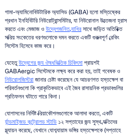
গামা-অ্যামিনোবিউটারিক অ্যাসিড (GABA) হলো মস্তিষ্কের 
প্রধান ইনহিবিটরি নিউরোট্রান্সমিটার, যা নিউরোনাল উত্তেজনা হ্রাস 
করতে এবং মেজাজ ও 
উদ্বেগজনিত ব্যাধির
 সাথে জড়িত অতিরিক্ত 
সক্রিয় সংকেতের ধরণগুলোকে দমন করতে একটি গুরুত্বপূর্ণ ব্রেকিং 
সিস্টেম হিসেবে কাজ করে। 
যেহেতু 
উদ্বেগের জন্য ঔষধভিত্তিক চিকিৎসা
 প্রায়শই 
GABAergic সিস্টেমকে লক্ষ্য করে করা হয়, তাই গবেষক ও 
নিউরোলজিস্টরা
 জানার চেষ্টা করেছেন যে আচরণগত হস্তক্ষেপ বা 
পরিবর্তনগুলো কি প্রাকৃতিকভাবে এই জৈব রাসায়নিক প্রভাবগুলির 
প্রতিফলন ঘটাতে পারে কিনা।
যোগাসনের নির্দিষ্ট ক্রিয়াকৌশলগুলোকে আলাদা করতে, একটি 
র্যান্ডমাইজড কন্ট্রোলড স্টাডি
 ১২ সপ্তাহের জন্য সুস্থ ব্যক্তিদের 
মূল্যায়ন করেছে, যেখানে যোগব্যায়াম ভঙ্গির হস্তক্ষেপকে (সপ্তাহে 