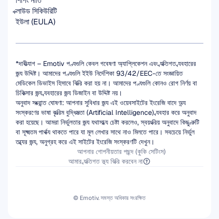
শিপিং নীতি
ক্লাউড সিকিউরিটি
ইউলা (EULA)
*দাবীত্যাগ – Emotiv পণ্যগুলি কেবল গবেষণা অ্যাপ্লিকেশন এবং ব্যক্তিগত ব্যবহারের 
জন্য উদ্দিষ্ট। আমাদের পণ্যগুলি ইইউ নির্দেশিকা 93/42/EEC-তে সংজ্ঞায়িত 
মেডিকেল ডিভাইস হিসাবে বিক্রি করা হয় না। আমাদের পণ্যগুলি কোনও রোগ নির্ণয় বা 
চিকিত্সার জন্য ব্যবহারের জন্য ডিজাইন বা উদ্দিষ্ট নয়।
অনুবাদ সংক্রান্ত ঘোষণা: আপনার সুবিধার জন্য এই ওয়েবসাইটের ইংরেজি বাদে অন্য 
সংস্করণের ভাষা কৃত্রিম বুদ্ধিমত্তা (Artificial Intelligence) ব্যবহার করে অনুবাদ 
করা হয়েছে। আমরা নির্ভুলতার জন্য যথাসাধ্য চেষ্টা করলেও, স্বয়ংক্রিয় অনুবাদে কিছু ত্রুটি 
বা সূক্ষ্মতম পার্থক্য থাকতে পারে যা মূল লেখার সাথে নাও মিলতে পারে। সবচেয়ে নির্ভুল 
তথ্যের জন্য, অনুগ্রহ করে এই সাইটের ইংরেজি সংস্করণটি দেখুন।
আপনার গোপনীয়তার পছন্দ (কুকি সেটিংস)
আমার ব্যক্তিগত তথ্য বিক্রি করবেন না
© Emotiv. সমস্ত অধিকার সংরক্ষিত