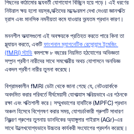
পিছনের কাঠামোর মধ্যবর্তী যোগাযোগ বিচ্ছিন্ন হয়ে পড়ে। এই ধরণের 
নিউরাল ক্ষয় হলো বয়স্ক ব্যক্তিদের মধ্যে ক্রমশ দেখা দেওয়া জ্ঞানশক্তি 
হ্রাস এবং মানসিক নমনীয়তা কমে যাওয়ার অন্যতম প্রধান কারণ।
মননশীল অভ্যাসগুলো এই অবক্ষয়কে প্রতিহত করতে পারে কিনা তা 
মূল্যায়ন করতে, একটি 
ফাংশনাল ম্যাগনেটিক রেসোন্যান্স ইমেজিং 
(fMRI) স্টাডি
 কমপক্ষে ৮ বছরের নিয়মিত হঠযোগের অভিজ্ঞতা 
সম্পন্ন প্রবীণ নারীদের সাথে সমগোত্রীয় অথচ যোগাসনে অনভিজ্ঞ 
একদল প্রবীণ নারীর তুলনা করেছে।
বিশ্রামকালীন fMRI ডেটা থেকে জানা গেছে যে, নেটওয়ার্ককে 
অবদমিত করার পরিবর্তে দীর্ঘমেয়াদী যোগাভ্যাস সক্রিয়ভাবে এর গঠনকে 
রক্ষা এবং শক্তিশালী করে। সম্মুখভাগের হাবটিকে (MPFC) প্রধান 
অঞ্চল হিসেবে বিশ্লেষণ করার সময়, যোগচর্চাকারী গ্রুপটি সাধারণ 
নিয়ন্ত্রণ গ্রুপের তুলনায় ডানদিকের অ্যাঙ্গুলার গাইরাস (AGr)-এর 
সাথে উল্লেখযোগ্যভাবে উচ্চতর কার্যকরী সংযোগের প্রদর্শন করেছে।