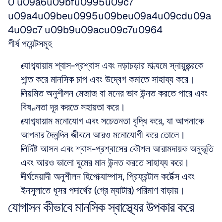
0 u09a6u09bfu0995u09c7 
u09a4u09beu0995u09beu09a4u09cdu09a
4u09c7 u09b9u09acu09c7u0964
শীর্ষ পয়েন্টসমূহ
যোগব্যায়াম শ্বাস-প্রশ্বাস এবং নড়াচড়ার মাধ্যমে স্নায়ুতন্ত্রকে 
শান্ত করে মানসিক চাপ এবং উদ্বেগ কমাতে সাহায্য করে।
নিয়মিত অনুশীলন মেজাজ বা মনের ভাব উন্নত করতে পারে এবং 
বিষণ্নতা দূর করতে সহায়তা করে।
যোগব্যায়াম মনোযোগ এবং সচেতনতা বৃদ্ধি করে, যা আপনাকে 
আপনার দৈনন্দিন জীবনে আরও মনোযোগী করে তোলে।
নির্দিষ্ট আসন এবং শ্বাস-প্রশ্বাসের কৌশল আরামদায়ক অনুভূতি 
এবং আরও ভালো ঘুমের মান উন্নত করতে সাহায্য করে।
দীর্ঘমেয়াদী অনুশীলন হিপোক্যাম্পাস, প্রিফ্রন্টাল কর্টেক্স এবং 
ইনসুলাতে ধূসর পদার্থের (গ্রে ম্যাটার) পরিমাণ বাড়ায়।
যোগাসন কীভাবে মানসিক স্বাস্থ্যের উপকার করে