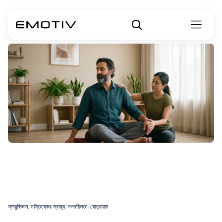
মানসিক
স্বাস্থ্যের
জন্য
যোগব্যায়াম
স্নায়ুবিজ্ঞান
/
মস্তিষ্কের স্বাস্থ্য
/
মননশীলতা
/
যোগব্যায়াম