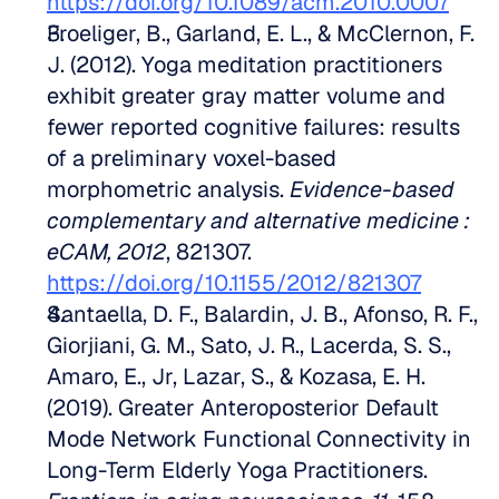
https://doi.org/10.1089/acm.2010.0007
Froeliger, B., Garland, E. L., & McClernon, F. 
J. (2012). Yoga meditation practitioners 
exhibit greater gray matter volume and 
fewer reported cognitive failures: results 
of a preliminary voxel-based 
morphometric analysis. 
Evidence-based 
complementary and alternative medicine : 
eCAM, 2012
, 821307. 
https://doi.org/10.1155/2012/821307
Santaella, D. F., Balardin, J. B., Afonso, R. F., 
Giorjiani, G. M., Sato, J. R., Lacerda, S. S., 
Amaro, E., Jr, Lazar, S., & Kozasa, E. H. 
(2019). Greater Anteroposterior Default 
Mode Network Functional Connectivity in 
Long-Term Elderly Yoga Practitioners. 