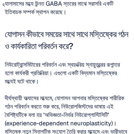
থ্যালামাসের মধ্যে উন্নত GABA স্তরের মাঝে সরাসরি একটি 
ইতিবাচক সম্পর্ক স্থাপন করেছে।
যোগাসন কীভাবে সময়ের সাথে সাথে মস্তিষ্কের গঠন 
ও কার্যকারিতা পরিবর্তন করে?
নিউরোট্রান্সমিটারের পরিবর্তন এবং স্বয়ংক্রিয় স্নায়ুতন্ত্রের রূপান্তর 
হলো কার্যকরী প্রতিক্রিয়া। এগুলো একটি বিদ্যমান মস্তিষ্কের 
মধ্যেই ঘটে থাকে। 
দীর্ঘস্থায়ী অভ্যাসের মাধ্যমে, যোগাসন আপনার মস্তিষ্কের শারীরিক 
গঠন পরিবর্তন করতে শুরু করে, নিউরোলজিস্টদের ভাষায় এই 
বৈশিষ্ট্যটিকে বলা হয় 'অভিজ্ঞতা-নির্ভর নিউরোপ্লাস্টিসিটি' 
(experience-dependent neuroplasticity)। 
মস্তিষ্ক নতুন সিনাপটিক সংযোগ তৈরি করার মাধ্যমে এবং ভারীভাবে 