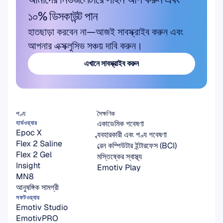
১০% ডিসকাউন্ট পান
হাতছাড়া করবেন না—আজই সাবস্ক্রাইব করুন এবং 
আপনার এক্সক্লুসিভ সঞ্চয় দাবি করুন।
এখানে সাবস্ক্রাইব করুন
এখানে সাবস্ক্রাইব করুন
পণ্য
সৈক্ষণিক
একাডেমিক গবেষণা
হার্ডওয়্যার
Epoc X
ব্যবহারকারী এবং পণ্য গবেষণা
Flex 2 Saline
ব্রেন কম্পিউটার ইন্টারফেস (BCI)
Flex 2 Gel
মস্তিষ্কের স্বাস্থ্য
Insight
Emotiv Play
MN8
আনুষঙ্গিক সামগ্রী
সফটওয়্যার
Emotiv Studio
EmotivPRO