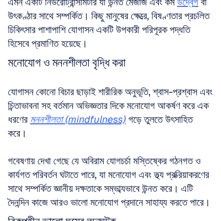
এমন একটি নিউরোট্রান্সমিটার যা উন্নত মেজাজ এবং কম 
উদ্বেগ
 বা 
উৎকণ্ঠার সাথে সম্পর্কিত। কিছু মানুষের ক্ষেত্রে, বিষণ্ণতার প্রচলিত 
চিকিৎসার পাশাপাশি যোগাসন একটি উপকারী পরিপূরক পদ্ধতি 
হিসেবে প্রমাণিত হয়েছে।
মনোযোগ ও মননশীলতা বৃদ্ধি করা
যোগাসন কোনো বিচার ছাড়াই শারীরিক অনুভূতি, শ্বাস-প্রশ্বাস এবং 
চিন্তাভাবনা সহ বর্তমান অভিজ্ঞতার দিকে মনোযোগ আকর্ষণ করে এক 
ধরণের 
মননশীলতা (mindfulness)
 গড়ে তুলতে উৎসাহিত 
করে। 
গবেষণায় দেখা গেছে যে অবিরাম যোগচর্চা মস্তিষ্কের গঠনগত ও 
কার্যগত পরিবর্তন ঘটাতে পারে, যা মনোযোগ এবং তথ্য প্রক্রিয়াকরণের 
সাথে সম্পর্কিত জ্ঞানীয় দক্ষতাকে সম্ভাব্যভাবে উন্নত করে। এটি 
দৈনন্দিন কাজে আরও ভালো মনোযোগ প্রদানে সাহায্য করতে পারে।