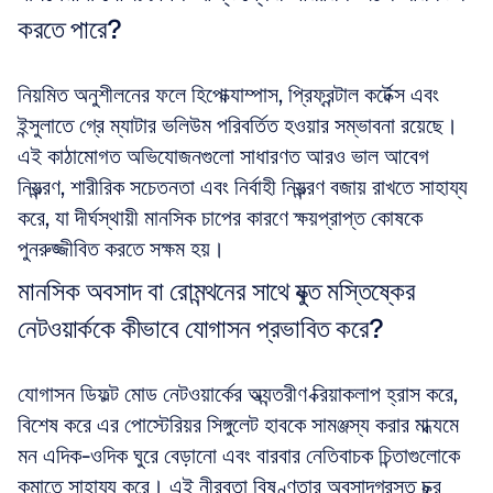
করতে পারে?
নিয়মিত অনুশীলনের ফলে হিপোক্যাম্পাস, প্রিফ্রন্টাল কর্টেক্স এবং 
ইন্সুলাতে গ্রে ম্যাটার ভলিউম পরিবর্তিত হওয়ার সম্ভাবনা রয়েছে। 
এই কাঠামোগত অভিযোজনগুলো সাধারণত আরও ভাল আবেগ 
নিয়ন্ত্রণ, শারীরিক সচেতনতা এবং নির্বাহী নিয়ন্ত্রণ বজায় রাখতে সাহায্য 
করে, যা দীর্ঘস্থায়ী মানসিক চাপের কারণে ক্ষয়প্রাপ্ত কোষকে 
পুনরুজ্জীবিত করতে সক্ষম হয়।
মানসিক অবসাদ বা রোমন্থনের সাথে যুক্ত মস্তিষ্কের 
নেটওয়ার্ককে কীভাবে যোগাসন প্রভাবিত করে?
যোগাসন ডিফল্ট মোড নেটওয়ার্কের অভ্যন্তরীণ ক্রিয়াকলাপ হ্রাস করে, 
বিশেষ করে এর পোস্টেরিয়র সিঙ্গুলেট হাবকে সামঞ্জস্য করার মাধ্যমে 
মন এদিক-ওদিক ঘুরে বেড়ানো এবং বারবার নেতিবাচক চিন্তাগুলোকে 
কমাতে সাহায্য করে। এই নীরবতা বিষণ্ণতার অবসাদগ্রস্ত চক্র 