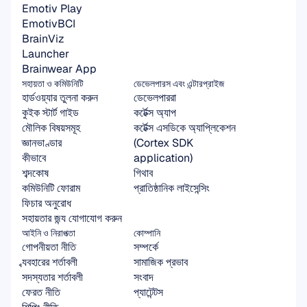
Emotiv Play
EmotivBCI
BrainViz
Launcher
Brainwear App
সহায়তা ও কমিউনিটি
ডেভেলপারস এবং এন্টারপ্রাইজ
হার্ডওয়্যার তুলনা করুন
ডেভেলপাররা
কুইক স্টার্ট গাইড
কর্টেক্স অ্যাপ
মৌলিক বিষয়সমূহ
কর্টেক্স এসডিকে অ্যাপ্লিকেশন 
জ্ঞানভাণ্ডার
(Cortex SDK 
কীভাবে
application)
শব্দকোষ
গিথাব
কমিউনিটি ফোরাম
প্রাতিষ্ঠানিক লাইসেন্সিং
ফিচার অনুরোধ
সহায়তার জন্য যোগাযোগ করুন
আইনি ও নিরাপত্তা
কোম্পানি
গোপনীয়তা নীতি
সম্পর্কে
ব্যবহারের শর্তাবলী
সামাজিক প্রভাব
সদস্যতার শর্তাবলী
সংবাদ
ফেরত নীতি
প্যাটেন্টস