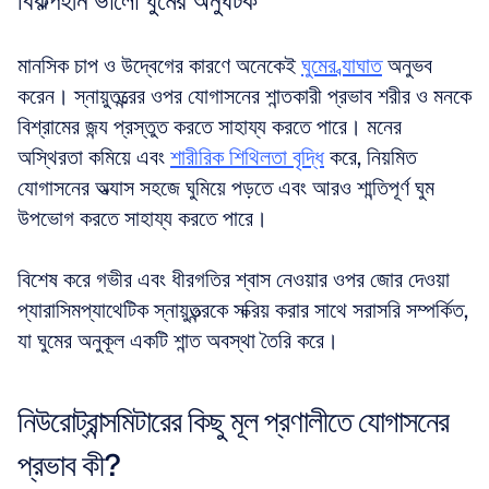
বিকল্পহীন ভালো ঘুমের অনুঘটক
মানসিক চাপ ও উদ্বেগের কারণে অনেকেই 
ঘুমের ব্যাঘাত
 অনুভব 
করেন। স্নায়ুতন্ত্রের ওপর যোগাসনের শান্তকারী প্রভাব শরীর ও মনকে 
বিশ্রামের জন্য প্রস্তুত করতে সাহায্য করতে পারে। মনের 
অস্থিরতা কমিয়ে এবং 
শারীরিক শিথিলতা বৃদ্ধি
 করে, নিয়মিত 
যোগাসনের অভ্যাস সহজে ঘুমিয়ে পড়তে এবং আরও শান্তিপূর্ণ ঘুম 
উপভোগ করতে সাহায্য করতে পারে। 
বিশেষ করে গভীর এবং ধীরগতির শ্বাস নেওয়ার ওপর জোর দেওয়া 
প্যারাসিমপ্যাথেটিক স্নায়ুতন্ত্রকে সক্রিয় করার সাথে সরাসরি সম্পর্কিত, 
যা ঘুমের অনুকূল একটি শান্ত অবস্থা তৈরি করে।
নিউরোট্রান্সমিটারের কিছু মূল প্রণালীতে যোগাসনের 
প্রভাব কী?