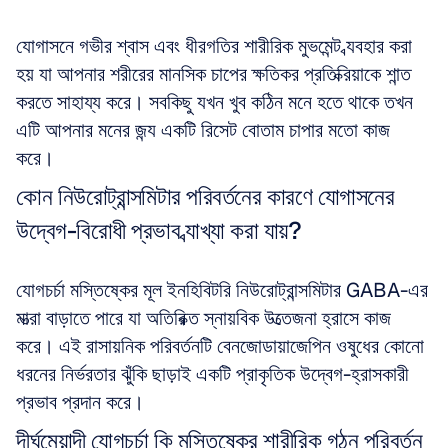
যোগাসনে গভীর শ্বাস এবং ধীরগতির শারীরিক মুভমেন্ট ব্যবহার করা 
হয় যা আপনার শরীরের মানসিক চাপের ক্ষতিকর প্রতিক্রিয়াকে শান্ত 
করতে সাহায্য করে। সবকিছু যখন খুব কঠিন মনে হতে থাকে তখন 
এটি আপনার মনের জন্য একটি রিসেট বোতাম চাপার মতো কাজ 
করে।
কোন নিউরোট্রান্সমিটার পরিবর্তনের কারণে যোগাসনের 
উদ্বেগ-বিরোধী প্রভাব ব্যাখ্যা করা যায়?
যোগচর্চা মস্তিষ্কের মূল ইনহিবিটরি নিউরোট্রান্সমিটার GABA-এর 
মাত্রা বাড়াতে পারে যা অতিরিক্ত স্নায়বিক উত্তেজনা হ্রাসে কাজ 
করে। এই রাসায়নিক পরিবর্তনটি বেনজোডায়াজেপিন ওষুধের কোনো 
ধরনের নির্ভরতার ঝুঁকি ছাড়াই একটি প্রাকৃতিক উদ্বেগ-হ্রাসকারী 
প্রভাব প্রদান করে।
দীর্ঘমেয়াদী যোগচর্চা কি মস্তিষ্কের শারীরিক গঠন পরিবর্তন 