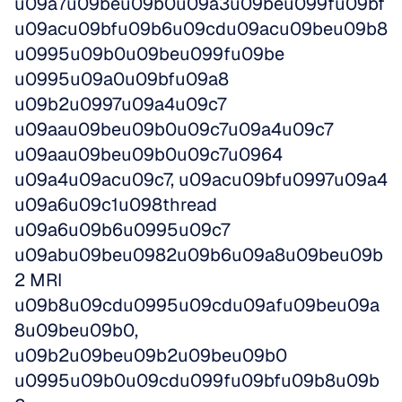
u09a7u09beu09b0u09a3u09beu099fu09bf 
u09acu09bfu09b6u09cdu09acu09beu09b8 
u0995u09b0u09beu099fu09be 
u0995u09a0u09bfu09a8 
u09b2u0997u09a4u09c7 
u09aau09beu09b0u09c7u09a4u09c7 
u09aau09beu09b0u09c7u0964 
u09a4u09acu09c7, u09acu09bfu0997u09a4 
u09a6u09c1u098thread 
u09a6u09b6u0995u09c7 
u09abu09beu0982u09b6u09a8u09beu09b
2 MRI 
u09b8u09cdu0995u09cdu09afu09beu09a
8u09beu09b0, 
u09b2u09beu09b2u09beu09b0 
u0995u09b0u09cdu099fu09bfu09b8u09b