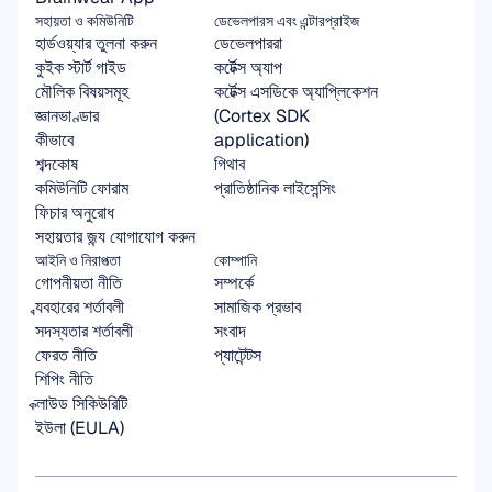
সহায়তা ও কমিউনিটি
ডেভেলপারস এবং এন্টারপ্রাইজ
হার্ডওয়্যার তুলনা করুন
ডেভেলপাররা
কুইক স্টার্ট গাইড
কর্টেক্স অ্যাপ
মৌলিক বিষয়সমূহ
কর্টেক্স এসডিকে অ্যাপ্লিকেশন 
জ্ঞানভাণ্ডার
(Cortex SDK 
কীভাবে
application)
শব্দকোষ
গিথাব
কমিউনিটি ফোরাম
প্রাতিষ্ঠানিক লাইসেন্সিং
ফিচার অনুরোধ
সহায়তার জন্য যোগাযোগ করুন
আইনি ও নিরাপত্তা
কোম্পানি
গোপনীয়তা নীতি
সম্পর্কে
ব্যবহারের শর্তাবলী
সামাজিক প্রভাব
সদস্যতার শর্তাবলী
সংবাদ
ফেরত নীতি
প্যাটেন্টস
শিপিং নীতি
ক্লাউড সিকিউরিটি
ইউলা (EULA)