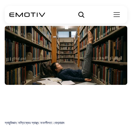
দুশ্চিন্তাজনিত
ব্যাধির
জন্য
যোগব্যায়াম
স্নায়ুবিজ্ঞান
/
মস্তিষ্কের স্বাস্থ্য
/
মননশীলতা
/
যোগব্যায়াম