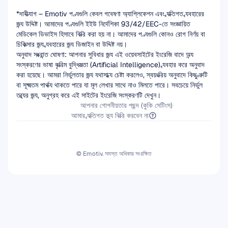
*দাবীত্যাগ – Emotiv পণ্যগুলি কেবল গবেষণা অ্যাপ্লিকেশন এবং ব্যক্তিগত ব্যবহারের 
জন্য উদ্দিষ্ট। আমাদের পণ্যগুলি ইইউ নির্দেশিকা 93/42/EEC-তে সংজ্ঞায়িত 
মেডিকেল ডিভাইস হিসাবে বিক্রি করা হয় না। আমাদের পণ্যগুলি কোনও রোগ নির্ণয় বা 
চিকিত্সার জন্য ব্যবহারের জন্য ডিজাইন বা উদ্দিষ্ট নয়।
অনুবাদ সংক্রান্ত ঘোষণা: আপনার সুবিধার জন্য এই ওয়েবসাইটের ইংরেজি বাদে অন্য 
সংস্করণের ভাষা কৃত্রিম বুদ্ধিমত্তা (Artificial Intelligence) ব্যবহার করে অনুবাদ 
করা হয়েছে। আমরা নির্ভুলতার জন্য যথাসাধ্য চেষ্টা করলেও, স্বয়ংক্রিয় অনুবাদে কিছু ত্রুটি 
বা সূক্ষ্মতম পার্থক্য থাকতে পারে যা মূল লেখার সাথে নাও মিলতে পারে। সবচেয়ে নির্ভুল 
তথ্যের জন্য, অনুগ্রহ করে এই সাইটের ইংরেজি সংস্করণটি দেখুন।
আপনার গোপনীয়তার পছন্দ (কুকি সেটিংস)
আমার ব্যক্তিগত তথ্য বিক্রি করবেন না
© Emotiv. সমস্ত অধিকার সংরক্ষিত