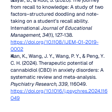
Nayar, B., & Koul, S. (2020). The journey 
from recall to knowledge: A study of two 
factors–structured doodling and note-
taking on a student’s recall ability. 
International 
Journal of Educational 
Management, 34
(1), 127-138. 
https://doi.org/10.1108/IJEM-01-2019-
0002
Han, K., Wang, J. Y., Wang, P. Y., & Peng, Y. 
C. H. (2024). Therapeutic potential of 
cannabidiol (CBD) in anxiety disorders: A 
systematic review and meta-analysis. 
Psychiatry Research, 339
, 116049. 
https://doi.org/10.1016/j.psychres.2024.116
049