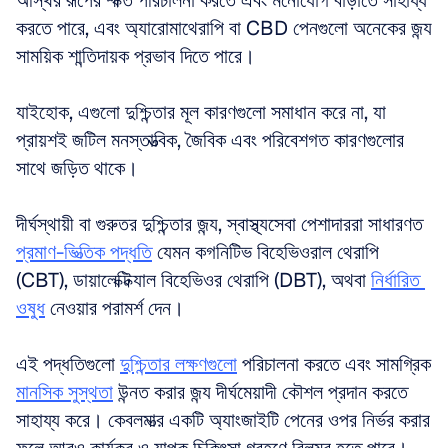
অস্থির রূপের শক্তি পরিচালনা করতে এবং মনোযোগ বাড়াতে সাহায্য 
করতে পারে, এবং অ্যারোমাথেরাপি বা CBD পেনগুলো অনেকের জন্য 
সাময়িক শান্তিদায়ক প্রভাব দিতে পারে। 
যাইহোক, এগুলো দুশ্চিন্তার মূল কারণগুলো সমাধান করে না, যা 
প্রায়শই জটিল মনস্তাত্ত্বিক, জৈবিক এবং পরিবেশগত কারণগুলোর 
সাথে জড়িত থাকে।
দীর্ঘস্থায়ী বা গুরুতর দুশ্চিন্তার জন্য, স্বাস্থ্যসেবা পেশাদাররা সাধারণত 
প্রমাণ-ভিত্তিক পদ্ধতি
 যেমন কগনিটিভ বিহেভিওরাল থেরাপি 
(CBT), ডায়ালেক্টিক্যাল বিহেভিওর থেরাপি (DBT), অথবা 
নির্ধারিত 
ওষুধ
 নেওয়ার পরামর্শ দেন। 
এই পদ্ধতিগুলো 
দুশ্চিন্তার লক্ষণগুলো
 পরিচালনা করতে এবং সামগ্রিক 
মানসিক সুস্থতা
 উন্নত করার জন্য দীর্ঘমেয়াদী কৌশল প্রদান করতে 
সাহায্য করে। কেবলমাত্র একটি অ্যাংজাইটি পেনের ওপর নির্ভর করার 