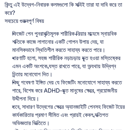
কিন্তু এই উদ্বেগ-নিবারক কলমগুলো কি সত্যিই তারা যা দাবি করে তা 
করে?
সবচেয়ে গুরুত্বপূর্ণ বিষয়
ফিজেট পেন পুনরাবৃত্তিমূলক শারীরিক ক্রিয়ার মাধ্যমে স্নায়বিক 
শক্তিকে কাজে লাগানোর একটি গোপন উপায় দেয়, যা 
মানসিকভাবে স্থিতিশীল করতে সাহায্য করতে পারে।  
ধারণাটি হলো, সহজ শারীরিক নড়াচড়ায় যুক্ত হওয়া মস্তিষ্কের 
এমন একটি অংশকে ব্যস্ত রাখতে পারে, যা অন্যথায় উদ্বিগ্ন 
চিন্তায় মনোযোগ দিত।  
কিছু গবেষণা ইঙ্গিত দেয় যে ফিজেটিং মনোযোগে সাহায্য করতে 
পারে, বিশেষ করে ADHD-যুক্ত মানুষের ক্ষেত্রে, প্রয়োজনীয় 
উদ্দীপনা দিয়ে।  
তবে, সাধারণ উদ্বেগের ক্ষেত্রে অ্যানজাইটি পেনসহ ফিজেট টয়ের 
কার্যকারিতার প্রমাণ সীমিত এবং প্রায়ই কেবল ব্যক্তিগত 
অভিজ্ঞতার ভিত্তিতে।  