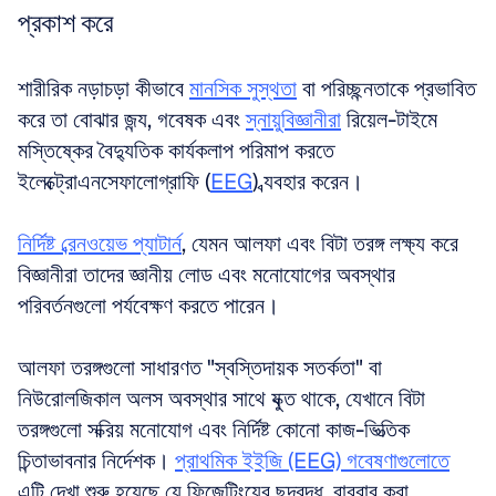
প্রকাশ করে
শারীরিক নড়াচড়া কীভাবে 
মানসিক সুস্থতা
 বা পরিচ্ছন্নতাকে প্রভাবিত 
করে তা বোঝার জন্য, গবেষক এবং 
স্নায়ুবিজ্ঞানীরা
 রিয়েল-টাইমে 
মস্তিষ্কের বৈদ্যুতিক কার্যকলাপ পরিমাপ করতে 
ইলেক্ট্রোএনসেফালোগ্রাফি (
EEG
) ব্যবহার করেন। 
নির্দিষ্ট ব্রেনওয়েভ প্যাটার্ন
, যেমন আলফা এবং বিটা তরঙ্গ লক্ষ্য করে 
বিজ্ঞানীরা তাদের জ্ঞানীয় লোড এবং মনোযোগের অবস্থার 
পরিবর্তনগুলো পর্যবেক্ষণ করতে পারেন। 
আলফা তরঙ্গগুলো সাধারণত "স্বস্তিদায়ক সতর্কতা" বা 
নিউরোলজিকাল অলস অবস্থার সাথে যুক্ত থাকে, যেখানে বিটা 
তরঙ্গগুলো সক্রিয় মনোযোগ এবং নির্দিষ্ট কোনো কাজ-ভিত্তিক 
চিন্তাভাবনার নির্দেশক। 
প্রাথমিক ইইজি (EEG) গবেষণাগুলোতে
এটি দেখা শুরু হয়েছে যে ফিজেটিংয়ের ছন্দবদ্ধ, বারবার করা 