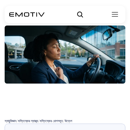
উদ্বেগ
কমানোর
কলম
কি
কাজ
করে?
স্নায়ুবিজ্ঞান
/
মস্তিষ্কের স্বাস্থ্য
/
মস্তিষ্কের রোগসমূহ
/
উদ্বেগ