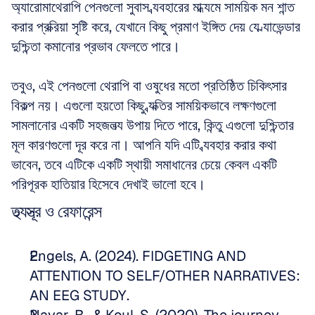
অ্যারোমাথেরাপি পেনগুলো সুবাস ব্যবহারের মাধ্যমে সাময়িক মন শান্ত 
করার প্রক্রিয়া সৃষ্টি করে, যেখানে কিছু প্রমাণ ইঙ্গিত দেয় যে ল্যাভেন্ডার 
দুশ্চিন্তা কমানোর প্রভাব ফেলতে পারে। 
তবুও, এই পেনগুলো থেরাপি বা ওষুধের মতো প্রতিষ্ঠিত চিকিৎসার 
বিকল্প নয়। এগুলো হয়তো কিছু ব্যক্তির সাময়িকভাবে লক্ষণগুলো 
সামলানোর একটি সহজলভ্য উপায় দিতে পারে, কিন্তু এগুলো দুশ্চিন্তার 
মূল কারণগুলো দূর করে না। আপনি যদি এটি ব্যবহার করার কথা 
ভাবেন, তবে এটিকে একটি স্থায়ী সমাধানের চেয়ে কেবল একটি 
পরিপূরক হাতিয়ার হিসেবে দেখাই ভালো হবে।
তথ্যসূত্র ও রেফারেন্স
Engels, A. (2024). FIDGETING AND 
ATTENTION TO SELF/OTHER NARRATIVES: 
AN EEG STUDY.  