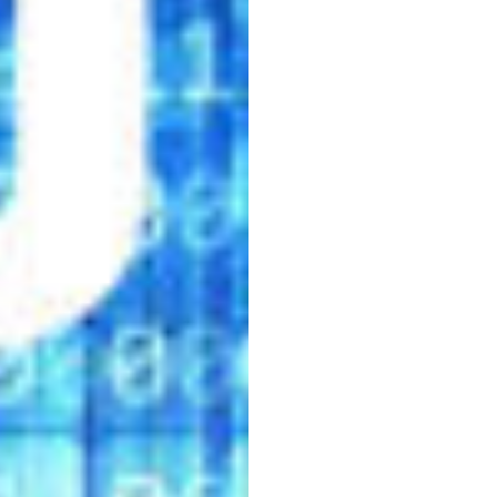
প্রোগ্রা
এইচ.বি.
ডুরান
সর্বশেষ
আপডেট
১
নভে,