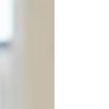
কর্মচারীদ
প্রভাবিত
এইচ.বি.
ডুরান
সর্বশেষ
আপডেট
৯
অক্ট