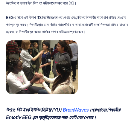
উত্তেজিত বা হতাশ ছিল কিনা তা সক্রিয়ভাবে সনাক্ত করে [11]।
EEG-র সাথে এই বিকাশ ITS সিস্টেমের ক্রমাগত শেখার এবং ব্যক্তিগত শিক্ষার্থীর সাথে খাপ খাইয়ে নেওয়ার 
পথ প্রশস্ত করছে; শিক্ষার্থী ক্লান্ত হলে বিরতির পরামর্শ দিয়ে বা তারা মনোযোগী হলে শিক্ষকতা চালিয়ে যাওয়ার 
মাধ্যমে, যা শিক্ষার্থীর জন্য আরও কার্যকর শেখার অভিজ্ঞতা প্রদান করে।
উপরে: নিউ ইয়র্ক ইউনিভার্সিটি (NYU) 
BrainWaves
 প্রোগ্রামের শিক্ষার্থীরা 
Emotiv EEG ব্রেন প্রযুক্তি ব্যবহারের সময় একটি গেম খেলছে।