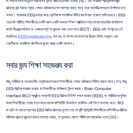
যা বাস্তব বনাম ভার্চুয়াল পরিবেশের তুলনা করতেও ব্যবহৃত হয়েছে [5]। এটি শারীরিক প্রতিবন্ধকতাযুক্ত 
ব্যক্তিদের জন্য আরো সমৃদ্ধ শেখার অভিজ্ঞতার পথ প্রশস্ত করতে পারে, যারা সরাসরি ক্লাসরুমে উপস্থিত হতে 
অক্ষম। গবেষকরা EEG ব্যবহার করে শ্রেণীকক্ষে সামাজিক উদ্দীপকের উপরও গবেষণা চালিয়েছেন। EEG 
হেডসেট পরিহিত শিক্ষার্থীদের একটি গ্রুপ একটি সাধারণ শিক্ষণ প্রক্রিয়ার সময় তাদের স্নায়বিক কার্যকলাপ 
কতটা সিঙ্ক্রোনাইজড বা এককতানপূর্ণ তা মূল্যায়ন করা যেতে পারে [6][7]। EEG ডেটা সংগ্রহের এই 
পদ্ধতিকে, 
EEG hyperscanning
 বলা হয়, যা দলগত মনোযোগের রিয়েল-টাইম অনুমান এবং 
শ্রেণীকক্ষে সামাজিক গতিশীলতা উন্নত করার একটি পদক্ষেপ।
সবার জন্য শিক্ষা সহজলভ্য করা
কিছু শারীরিক বা সংবেদনশীল অসুবিধা ক্লাসরুমে শিক্ষার্থীদের শেখার অভিজ্ঞতা সীমিত করতে পারে। তবে, কিছু 
EEG-ভিত্তিক সরঞ্জাম রয়েছে যা শিক্ষার্থীদের অভিজ্ঞতা উন্নত করছে। Brain-Computer 
Interface (BCI) প্রযুক্তির অগ্রগতি EEG ভিত্তিক টাইপিং সক্ষম করেছে [8][9], যা শারীরিক অসুবিধা 
থাকা শিক্ষার্থীদের শেখার সাথে সাথে তাদের কম্পিউটিং ডিভাইসে মানসিক নোট নিতে সাহায্য করে। BCI 
যা হ্যাঁ-না ধরনের প্রশ্নের EEG ভিত্তিক উত্তরের সুযোগ দেয় তা দৃষ্টি প্রতিবন্ধী শিক্ষার্থীদের কম্পিউটার-ভিত্তিক 
পরীক্ষার মাধ্যমে মূল্যায়ন করতে সাহায্য করছে, যা অন্যথায় কোনো পরীক্ষকের প্রয়োজন হতো [10]।