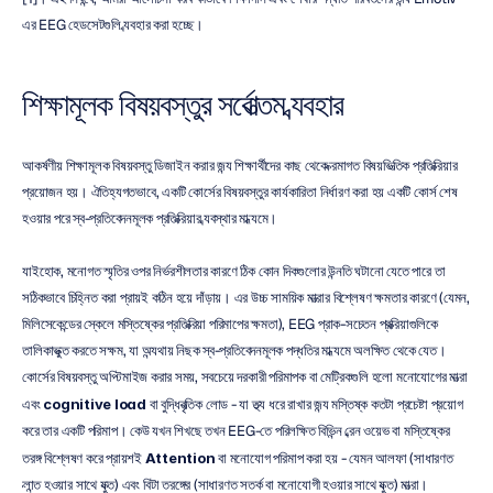
এর EEG হেডসেটগুলি ব্যবহার করা হচ্ছে।
শিক্ষামূলক বিষয়বস্তুর সর্বোত্তম ব্যবহার
আকর্ষণীয় শিক্ষামূলক বিষয়বস্তু ডিজাইন করার জন্য শিক্ষার্থীদের কাছ থেকে ক্রমাগত বিষয়ভিত্তিক প্রতিক্রিয়ার 
প্রয়োজন হয়। ঐতিহ্যগতভাবে, একটি কোর্সের বিষয়বস্তুর কার্যকারিতা নির্ধারণ করা হয় একটি কোর্স শেষ 
হওয়ার পরে স্ব-প্রতিবেদনমূলক প্রতিক্রিয়ার ব্যবস্থার মাধ্যমে।
যাইহোক, মনোগত স্মৃতির ওপর নির্ভরশীলতার কারণে ঠিক কোন দিকগুলোর উন্নতি ঘটানো যেতে পারে তা 
সঠিকভাবে চিহ্নিত করা প্রায়ই কঠিন হয়ে দাঁড়ায়। এর উচ্চ সাময়িক মাত্রার বিশ্লেষণ ক্ষমতার কারণে (যেমন, 
মিলিসেকেন্ডের স্কেলে মস্তিষ্কের প্রতিক্রিয়া পরিমাপের ক্ষমতা), EEG প্রাক-সচেতন প্রক্রিয়াগুলিকে 
তালিকাভুক্ত করতে সক্ষম, যা অন্যথায় নিছক স্ব-প্রতিবেদনমূলক পদ্ধতির মাধ্যমে অলক্ষিত থেকে যেত। 
কোর্সের বিষয়বস্তু অপ্টিমাইজ করার সময়, সবচেয়ে দরকারী পরিমাপক বা মেট্রিকগুলি হলো মনোযোগের মাত্রা 
এবং 
cognitive load
 বা বুদ্ধিবৃত্তিক লোড - যা তথ্য ধরে রাখার জন্য মস্তিষ্ক কতটা প্রচেষ্টা প্রয়োগ 
করে তার একটি পরিমাপ। কেউ যখন শিখছে তখন EEG-তে পরিলক্ষিত বিভিন্ন ব্রেন ওয়েভ বা মস্তিষ্কের 
তরঙ্গ বিশ্লেষণ করে প্রায়শই 
Attention
 বা মনোযোগ পরিমাপ করা হয় - যেমন আলফা (সাধারণত 
ক্লান্ত হওয়ার সাথে যুক্ত) এবং বিটা তরঙ্গের (সাধারণত সতর্ক বা মনোযোগী হওয়ার সাথে যুক্ত) মাত্রা। 