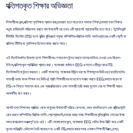
ব্যক্তিগতকৃত শিক্ষার অভিজ্ঞতা
শিক্ষার্থীদের জন্য ব্যক্তিগত গৃহশিক্ষক প্রদান করা ব্যয়বহুল হতে পারে তবে সাধারণ শিক্ষা ব্যবস্থা যখন শিক্ষার 
অনন্য চাহিদাগুলি পরিচালনা করতে কম উপযোগী হয় তখন এটি প্রায়শই প্রয়োজনীয় হতে পারে। ইন্টেলিজেন্ট 
টিউটরিং সিস্টেম (ITS) হলো কৃত্রিম বুদ্ধিমত্তা সমৃদ্ধ কম্পিউটার-ভিত্তিক লার্নিং সফটওয়্যারের একটি শ্রেণী যা 
ব্যক্তিগত টিউটর বা গৃহশিক্ষক হিসেবে কাজ করতে পারে।
এই সিস্টেমগুলির উদ্দেশ্য হলো শিক্ষার্থীদের শেখার মান উন্নত করতে তাদের মানিয়ে নেওয়া এবং রিয়েল-
টাইমে ব্যক্তিগতকৃত প্রতিক্রিয়া প্রদান করা। গবেষকরা বর্তমানে EEG-র সাথে একীভূত করে ITS 
সিস্টেমগুলিকে উন্নত করছেন। একটি গবেষণায়, গবেষকরা বিভিন্ন ধরণের শিক্ষামূলক ভিডিওর (অ্যানিমেটেড 
সামগ্রী বনাম মানব শিক্ষক সহ ভিডিও) প্রতি শিক্ষার্থীদের মনোযোগ সনাক্ত করতে EEG ব্যবহার করেন যা 
ITS-কে শিখতে সাহায্য করে এবং স্বয়ংক্রিয়ভাবে এমন সামগ্রী তৈরি করার সুযোগ দেয় যা শিক্ষার্থী আরও 
আকর্ষণীয় মনে করবে।
আপনি যখন শিক্ষাদান প্রক্রিয়া থেকে মানুষের উপাদানটি সরিয়ে ফেলবেন, তখন মানসিক চাপ এবং স্ক্রীন ক্লান্তি 
রোধ করতে কম্পিউটার-ভিত্তিক লার্নিং প্রোগ্রামগুলি ব্যবহার করার সময় শিক্ষার্থীদের বুদ্ধিবৃত্তিক লোডের উপর 
নজর রাখা ক্রমশ গুরুত্বপূর্ণ হয়ে ওঠে। এটি মোকাবেলার জন্য, গবেষকরা EEG ডেটার উপর ভিত্তি করে একটি 
মুখের অভিব্যক্তি ডেটাবেস তৈরি করেছেন যা একটি ITS ব্যবহার করার সময় একজন শিক্ষার্থী বিরক্ত, ব্যস্ত, 