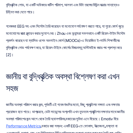
বুদ্ধিবৃত্তিক লোড, যা একটি অধিকতর জটিল পরিমাপ, আলফা এবং থিটা তরঙ্গের বিভিন্ন মাত্রার সাহায্যেও 
চিহ্নিত করা যেতে পারে।
গবেষকরা EEG সহ এমন সিস্টেম তৈরি করেছেন যা মনোযোগ পর্যবেক্ষণ করতে পারে, যা পুরো কোর্স জুড়ে 
মনোযোগের মাত্রা মূল্যায়ন করার সুযোগ দেয়। Zhou এবং অন্যান্যরা সফলভাবে একটি রিয়েল-টাইম সিস্টেম 
প্রদর্শন করেছেন যা ম্যাসিভ ওপেন অনলাইন কোর্স (MOOCs)-এ নিয়োজিত ই-লার্নিং শিক্ষার্থীদের 
বুদ্ধিবৃত্তিক লোড পর্যবেক্ষণ করে, যা রিয়েল-টাইমে কোর্সের বিষয়বস্তু অপ্টিমাইজ করার পথ প্রশস্ত করে 
[2]।
জ্ঞানীয় বা বুদ্ধিবৃত্তিক অবস্থা বিশ্লেষণ করা এখন 
সহজ
জ্ঞানীয় অবস্থা পরিমাপ করার জন্য, পূর্ববর্তী এই গবেষণাগুলির মতো, কিছু প্রযুক্তিগত দক্ষতা এবং দক্ষতার 
প্রয়োজন হতে পারে। ভাগ্যক্রমে, ডেটা সায়েন্সের অগ্রগতি এখন ন্যূনতম প্রযুক্তিগত দক্ষতার সাথে জ্ঞানীয় 
অবস্থা পরিমাপের জন্য আগে থেকে তৈরি অ্যালগরিদম ব্যবহারের সুবিধা এনে দিয়েছে। Emotiv দিয়ে 
Performance Metrics
 ব্যবহার করা সম্ভব: একটি EEG-তে ফোকাস, উত্তেজনা, ব্যস্ততা বা 