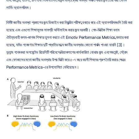
এনগেজমেন্ট, হতাশা, চাপ এবং শিথিলতাসহ বিভিন্ন মস্তিষ্কের অবস্থা সনাক্ত করার জন্য তৈরি করা মেশিন 
লার্নিং অ্যালগরিদম।
নির্দিষ্ট জ্ঞানীয় অবস্থা প্রকাশের জন্য ডিজাইন করা নিয়ন্ত্রিত পরীক্ষা ব্যবহার করে এই অ্যালগরিদমগুলি তৈরি করা 
হয়েছে এবং এগুলো শিক্ষামূলক সামগ্রী অপ্টিমাইজ করার জন্য দরকারী। গেম-ভিত্তিক শিক্ষা বনাম 
ঐতিহ্যবাহী কলম-কাগজ শিক্ষার তুলনা করতে এই Emotiv Performance Metrics ব্যবহার করা 
হয়েছে, যদিও গবেষণায় শিক্ষার দুটি পদ্ধতির মধ্যে জ্ঞানীয় অবস্থার কোনো পার্থক্য পাওয়া যায়নি [3]। 
অন্যান্য গবেষকরা অগমেন্টেড রিয়েলিটি পরিবেশে ক্রিয়াকলাপের কার্যকারিতা বোঝার জন্য এনগেজমেন্ট, স্ট্রেস 
এবং ফোকাসের মতো জ্ঞানীয় অবস্থার উপর ভিত্তি করে ৫-৭ বছর বয়সী শিশুদের গ্রুপ তৈরি করার ক্ষেত্রে 
Performance Metrics-এর উপযোগিতা দেখিয়েছেন।