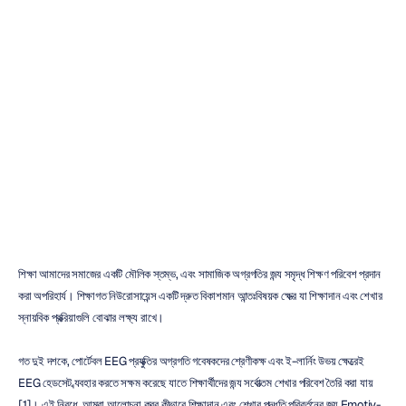
কীভাবে
EEG
ব্যবহার
করে
সর্বোত্তম
শিক্ষার
পরিবেশ
তৈরি
করা
যেতে
পারে
ডা.
রোশিনী
রান্দেনিয়া
সর্বশেষ
আপডেট
১২
সেপ,
২০২৪
শিক্ষা আমাদের সমাজের একটি মৌলিক স্তম্ভ, এবং সামাজিক অগ্রগতির জন্য সমৃদ্ধ শিক্ষণ পরিবেশ প্রদান 
করা অপরিহার্য। শিক্ষাগত নিউরোসায়েন্স একটি দ্রুত বিকাশমান আন্তঃবিষয়ক ক্ষেত্র যা শিক্ষাদান এবং শেখার 
স্নায়বিক প্রক্রিয়াগুলি বোঝার লক্ষ্য রাখে।
গত দুই দশকে, পোর্টেবল EEG প্রযুক্তির অগ্রগতি গবেষকদের শ্রেণীকক্ষ এবং ই-লার্নিং উভয় ক্ষেত্রেই 
EEG হেডসেট ব্যবহার করতে সক্ষম করেছে যাতে শিক্ষার্থীদের জন্য সর্বোত্তম শেখার পরিবেশ তৈরি করা যায় 
[1]। এই নিবন্ধে, আমরা আলোচনা করব কীভাবে শিক্ষাদান এবং শেখার পদ্ধতি পরিবর্তনের জন্য Emotiv-