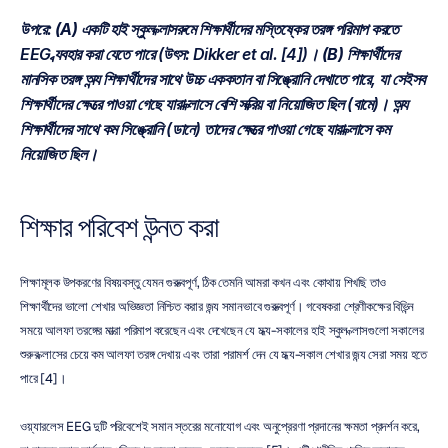
উপরে: 
(A)
 একটি হাই স্কুল ক্লাসরুমে শিক্ষার্থীদের মস্তিষ্কের তরঙ্গ পরিমাপ করতে 
EEG ব্যবহার করা যেতে পারে (উৎস: Dikker et al. [4])।
(B)
 শিক্ষার্থীদের 
মানসিক তরঙ্গ অন্য শিক্ষার্থীদের সাথে উচ্চ এককতান বা সিঙ্ক্রোনি দেখাতে পারে, যা সেইসব 
শিক্ষার্থীদের ক্ষেত্রে পাওয়া গেছে যারা ক্লাসে বেশি সক্রিয় বা নিয়োজিত ছিল (বামে)। অন্য 
শিক্ষার্থীদের সাথে কম সিঙ্ক্রোনি (ডানে) তাদের ক্ষেত্রে পাওয়া গেছে যারা ক্লাসে কম 
নিয়োজিত ছিল।
শিক্ষার পরিবেশ উন্নত করা
শিক্ষামূলক উপকরণের বিষয়বস্তু যেমন গুরুত্বপূর্ণ, ঠিক তেমনি আমরা কখন এবং কোথায় শিখছি তাও 
শিক্ষার্থীদের ভালো শেখার অভিজ্ঞতা নিশ্চিত করার জন্য সমানভাবে গুরুত্বপূর্ণ। গবেষকরা শ্রেণীকক্ষের বিভিন্ন 
সময়ে আলফা তরঙ্গের মাত্রা পরিমাপ করেছেন এবং দেখেছেন যে মধ্য-সকালের হাই স্কুল ক্লাসগুলো সকালের 
শুরুর ক্লাসের চেয়ে কম আলফা তরঙ্গ দেখায় এবং তারা পরামর্শ দেন যে মধ্য-সকাল শেখার জন্য সেরা সময় হতে 
পারে [4]।
ওয়্যারলেস EEG দুটি পরিবেশেই সমান স্তরের মনোযোগ এবং অনুপ্রেরণা প্রদানের ক্ষমতা প্রদর্শন করে, 