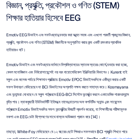
বিজ্ঞান, প্রযুক্তি, প্রকৌশল ও গণিত (STEM) 
শিক্ষার হাতিয়ার হিসেবে EEG
Emotiv EEG ডিভাইস এবং সফটওয়্যার ব্যবহার করা অত্যন্ত সহজ এবং এগুলো পরবর্তী প্রজন্মের বিজ্ঞান, 
প্রযুক্তি, প্রকৌশল এবং গণিত (STEM) বিজ্ঞানীকে অনুপ্রাণিত করার জন্য একটি চমৎকার প্রাথমিক 
হাতিয়ারও বটে।
Emotiv ডিভাইস এবং সফটওয়্যার বর্তমানে বিশ্ববিদ্যালয়ের স্নাতক স্তরের কোর্সে ব্যবহার করা হচ্ছে, 
কেবল মনোবিজ্ঞান এবং নিউরোসায়েন্সেই নয় বরং বায়োমেডিকেল ইঞ্জিনিয়ারিং বিভাগেও। Kurent হাই 
স্কুল এবং কলেজ পর্যায়ে শিক্ষাদান প্রক্রিয়ায় Emotiv EPOC ডিভাইসগুলিকে একীভূত করার একটি 
সফল উদাহরণ দেখিয়েছেন যা BCI ডিভাইসের অগ্রগতি সক্ষম করতে সাহায্য করে। Kosmayana 
এবং অন্যান্যরা দেখেছেন যে স্কুল পাঠ্যক্রমে EEG-BCI সিস্টেম অন্তর্ভুক্ত করলে একাডেমিক পারফরম্যান্স 
বৃদ্ধি পায়। ম্যাককুয়ারী ইউনিভার্সিটি ইতিমধ্যে তাদের ব্যাচেলর অফ কগনিটিভ অ্যান্ড ব্রেন সায়েন্সেস 
পাঠ্যক্রমে Emotiv ডিভাইসগুলির সফল অন্তর্ভুক্তির বিষয়টি প্রদর্শন করেছে, যা শিক্ষার্থীদের পরীক্ষামূলক 
নকশা এবং EEG ডেটা বিশ্লেষণের সাথে বাস্তব অভিজ্ঞতা প্রদান করে [14]।
তাছাড়া, White-Foy দেখিয়েছেন যে ১২ বছরের ছোট শিশুরাও সফলভাবে BCI প্রযুক্তি শিখতে পারে 