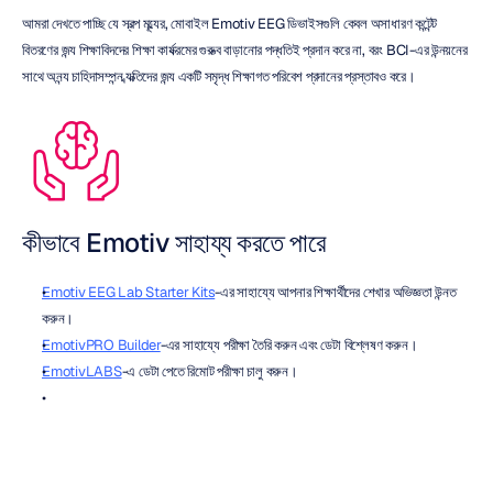
আমরা দেখতে পাচ্ছি যে স্বল্প মূল্যের, মোবাইল Emotiv EEG ডিভাইসগুলি কেবল অসাধারণ কন্টেন্ট 
বিতরণের জন্য শিক্ষাবিদদের শিক্ষা কার্যক্রমের গুরুত্ব বাড়ানোর পদ্ধতিই প্রদান করে না, বরং BCI-এর উন্নয়নের 
সাথে অনন্য চাহিদাসম্পন্ন ব্যক্তিদের জন্য একটি সমৃদ্ধ শিক্ষাগত পরিবেশ প্রদানের প্রস্তাবও করে।
কীভাবে Emotiv সাহায্য করতে পারে
Emotiv EEG Lab Starter Kits
-এর সাহায্যে আপনার শিক্ষার্থীদের শেখার অভিজ্ঞতা উন্নত 
করুন।
EmotivPRO Builder
-এর সাহায্যে পরীক্ষা তৈরি করুন এবং ডেটা বিশ্লেষণ করুন।
EmotivLABS
-এ ডেটা পেতে রিমোট পরীক্ষা চালু করুন।
মুক্ত-উৎস ডেটা সেট ব্যবহার করুন।