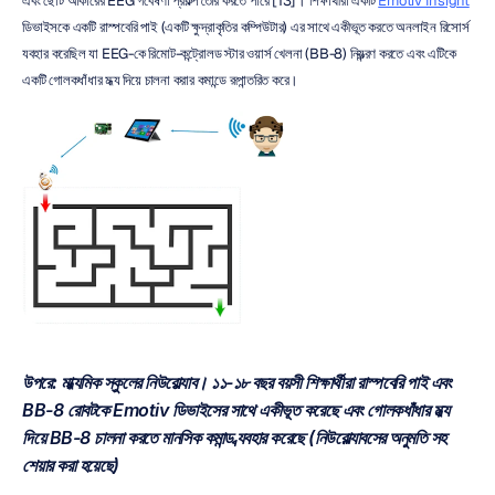
এবং ছোট আকারের EEG গবেষণা প্রকল্প তৈরি করতে পারে [13]। শিক্ষার্থীরা একটি 
Emotiv Insight
ডিভাইসকে একটি রাস্পবেরি পাই (একটি ক্ষুদ্রাকৃতির কম্পিউটার) এর সাথে একীভূত করতে অনলাইন রিসোর্স 
ব্যবহার করেছিল যা EEG-কে রিমোট-কন্ট্রোলড স্টার ওয়ার্স খেলনা (BB-8) নিয়ন্ত্রণ করতে এবং এটিকে 
একটি গোলকধাঁধার মধ্য দিয়ে চালনা করার কমান্ডে রূপান্তরিত করে।
উপরে: মাধ্যমিক স্কুলের নিউরোল্যাব। ১১-১৮ বছর বয়সী শিক্ষার্থীরা রাস্পবেরি পাই এবং 
BB-8 রোবটকে Emotiv ডিভাইসের সাথে একীভূত করেছে এবং গোলকধাঁধার মধ্য 
দিয়ে BB-8 চালনা করতে মানসিক কমান্ড ব্যবহার করেছে (নিউরোল্যাবসের অনুমতি সহ 
শেয়ার করা হয়েছে)