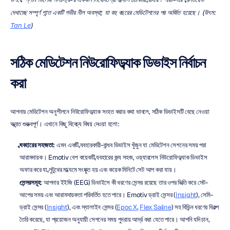
দেখাচ্ছে সম্পূর্ণ শান্ত একটি গভীর নীল অবস্থা; যা বহু বছরের মেডিটেশনের পর অর্জিত হয়েছে। (উৎস: 
Tan Le
)
সঠিক মেডিটেশন নিউরোফিডব্যাক ডিভাইস নির্বাচন 
করা
আপনার মেডিটেশন অনুশীলনে নিউরোফিডব্যাক সংহত করার কথা ভাবলে, সঠিক ডিভাইসটি বেছে নেওয়া 
অত্যন্ত গুরুত্বপূর্ণ। এখানে কিছু বিবেচ্য বিষয় দেওয়া হলো:
ব্যবহারের সহজতা:
 এমন একটি ব্যবহারকারী-বান্ধব ডিভাইস খুঁজুন যা মেডিটেশন সেশনের সময় পরা 
আরামদায়ক। Emotiv বেশ কয়েকটি ব্যবহারের জন্য সহজ, ওয়্যারলেস নিউরোফিডব্যাক ডিভাইস 
অফার করে যা ব্লুটুথের মাধ্যমে সংযুক্ত হয় এবং কয়েক মিনিটে সেট আপ করা যায়।
সেন্সরসমূহ:
 আপনার ইইজি (EEG) ডিভাইসে কী ধরণের সেন্সর রয়েছে তার ওপর ভিত্তি করে সেট-
আপের সময় এবং আরামদায়কতা পরিবর্তিত হতে পারে। Emotiv ড্রাই সেন্সর (
Insight
), সেমি-
ড্রাই সেন্সর (
Insight
), এবং স্যালাইন সেন্সর (
Epoc X
, 
Flex Saline
) সহ বিভিন্ন ধরণের বিকল্প 
তৈরি করেছে, যা প্রয়োজন অনুযায়ী সেশনের সময় পুনরায় আর্দ্র করা যেতে পারে। আপনি যদি চান, 