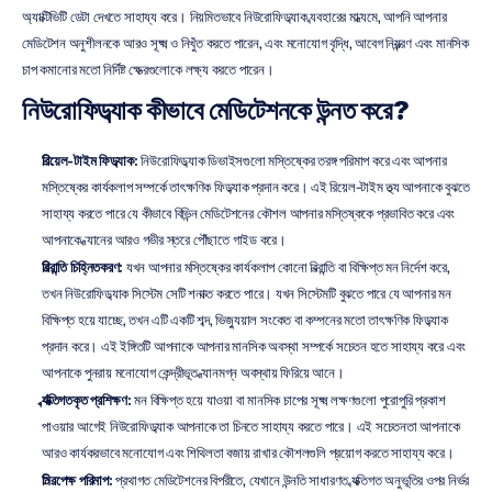
অ্যাক্টিভিটি ডেটা দেখতে সাহায্য করে। নিয়মিতভাবে নিউরোফিডব্যাক ব্যবহারের মাধ্যমে, আপনি আপনার 
মেডিটেশন অনুশীলনকে আরও সূক্ষ্ম ও নিখুঁত করতে পারেন, এবং মনোযোগ বৃদ্ধি, আবেগ নিয়ন্ত্রণ এবং মানসিক 
চাপ কমানোর মতো নির্দিষ্ট ক্ষেত্রগুলোকে লক্ষ্য করতে পারেন।
নিউরোফিডব্যাক কীভাবে মেডিটেশনকে উন্নত করে?
রিয়েল-টাইম ফিডব্যাক:
 নিউরোফিডব্যাক ডিভাইসগুলো মস্তিষ্কের তরঙ্গ পরিমাপ করে এবং আপনার 
মস্তিষ্কের কার্যকলাপ সম্পর্কে তাৎক্ষণিক ফিডব্যাক প্রদান করে। এই রিয়েল-টাইম তথ্য আপনাকে বুঝতে 
সাহায্য করতে পারে যে কীভাবে বিভিন্ন মেডিটেশনের কৌশল আপনার মস্তিষ্ককে প্রভাবিত করে এবং 
আপনাকে ধ্যানের আরও গভীর স্তরে পৌঁছাতে গাইড করে।
বিভ্রান্তি চিহ্নিতকরণ:
 যখন আপনার মস্তিষ্কের কার্যকলাপ কোনো বিভ্রান্তি বা বিক্ষিপ্ত মন নির্দেশ করে, 
তখন নিউরোফিডব্যাক সিস্টেম সেটি শনাক্ত করতে পারে। যখন সিস্টেমটি বুঝতে পারে যে আপনার মন 
বিক্ষিপ্ত হয়ে যাচ্ছে, তখন এটি একটি শব্দ, ভিজ্যুয়াল সংকেত বা কম্পনের মতো তাৎক্ষণিক ফিডব্যাক 
প্রদান করে। এই ইঙ্গিতটি আপনাকে আপনার মানসিক অবস্থা সম্পর্কে সচেতন হতে সাহায্য করে এবং 
আপনাকে পুনরায় মনোযোগ কেন্দ্রীভূত ধ্যানমগ্ন অবস্থায় ফিরিয়ে আনে।
ব্যক্তিগতকৃত প্রশিক্ষণ:
 মন বিক্ষিপ্ত হয়ে যাওয়া বা মানসিক চাপের সূক্ষ্ম লক্ষণগুলো পুরোপুরি প্রকাশ 
পাওয়ার আগেই নিউরোফিডব্যাক আপনাকে তা চিনতে সাহায্য করতে পারে। এই সচেতনতা আপনাকে 
আরও কার্যকরভাবে মনোযোগ এবং শিথিলতা বজায় রাখার কৌশলগুলি প্রয়োগ করতে সাহায্য করে।
নিরপেক্ষ পরিমাপ:
 প্রথাগত মেডিটেশনের বিপরীতে, যেখানে উন্নতি সাধারণত ব্যক্তিগত অনুভূতির ওপর নির্ভর 