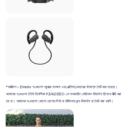
*দাবিত্যাগ – Emotiv পণ্যগুলো শুধুমাত্র গবেষণা এবং ব্যক্তিগত ব্যবহারের উদ্দেশ্যে তৈরি করা হয়েছে। 
আমাদের পণ্যগুলো ইইউ নির্দেশিকা 93/42/EEC-তে সংজ্ঞায়িত মেডিকেল ডিভাইস হিসেবে বিক্রি করা 
হয় না। আমাদের পণ্যগুলো কোনো রোগের নির্ণয় বা চিকিৎসার জন্য ডিজাইন বা তৈরি করা হয়নি।