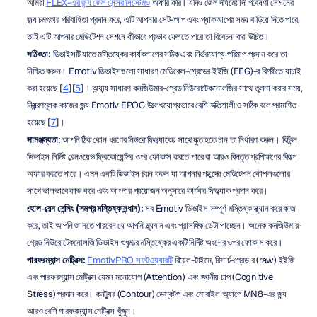
আমরা 
FLEX-এর জন্য জেল সেন্সর সিস্টেমও
 অফার করি। যদিও জেল দীর্ঘমেয়াদী গবেষণা সেশনের 
জন্য চমৎকার পরিবাহিতা প্রদান করে, এটি আপনার সেট-আপ এবং প্যাকআপের সময় বাড়িয়ে দিতে পারে, 
তাই এটি আপনার মেডিটেশন সেশনে কীভাবে প্রভাব ফেলতে পারে তা বিবেচনা করা উচিত।
সঠিকতা:
 ডিভাইসটি যাতে মস্তিষ্কের কার্যকলাপের সঠিক এবং নির্ভরযোগ্য পরিমাপ প্রদান করে তা 
নিশ্চিত করুন। Emotiv ডিভাইসগুলো সাধারণ মেডিকেল-গ্রেডের ইইজি (EEG)-র বিপরীতে যাচাই 
করা হয়েছে [
4
][
5
]। অন্যান্য সাধারণ কনজিউমার-গ্রেড নিউরোটেকনোলজির সাথে তুলনা করার সময়, 
নিয়ন্ত্রণমূলক কাজের জন্য Emotiv EPOC উল্লেখযোগ্যভাবে বেশি শক্তিশালী ও সঠিক বলে প্রমাণিত 
হয়েছে [
7
]।
সামঞ্জস্যতা:
 আপনি ঠিক কোন ধরণের নিউরোফিডব্যাকের সাথে যুক্ত হতে চান তা নির্ধারণ করুন। বিভিন্ন 
ডিভাইস নির্দিষ্ট ব্রেনওয়েভ ফ্রিকোয়েন্সির ওপর ফোকাস করতে পারে বা আরও বিস্তৃত প্রশিক্ষণের বিকল্প 
অফার করতে পারে। এমন একটি ডিভাইস চয়ন করুন যা আপনার পছন্দের মেডিটেশন কৌশলগুলোর 
সাথে ভালভাবে কাজ করে এবং আপনার প্রয়োজন অনুসারে কার্যকর ফিডব্যাক প্রদান করে।
হোল-ব্রেন সেন্সিং (সমগ্র মস্তিষ্ক সন্ধান):
 সব Emotiv ডিভাইস সম্পূর্ণ মস্তিষ্ক স্ক্যান করে কাজ 
করে, তাই আপনি জানতে পারবেন যে আপনি মূল্যবান এবং প্রাসঙ্গিক ডেটা পাচ্ছেন। অনেক কনজিউমার-
গ্রেড নিউরোটেকনোলজি ডিভাইস শুধুমাত্র মস্তিষ্কের একটি নির্দিষ্ট অংশের ওপর ফোকাস করে।
পারফরম্যান্স মেট্রিক্স: 
EmotivPRO সফটওয়্যারটি
 রিয়েল-টাইমে, রিসার্চ-গ্রেড র (raw) ইইজি 
এবং পারফরম্যান্স মেট্রিক্স যেমন মনোযোগ (Attention) এবং জ্ঞানীয় চাপ (Cognitive 
Stress) প্রদান করে। কনট্যুর (Contour) ডেস্কটপ এবং মোবাইল অ্যাপে MN8-এর জন্য 
আরও বেশি পারফরম্যান্স মেট্রিক্স খুঁজুন।