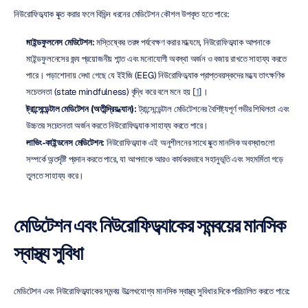
নিউরোফিডব্যাক যুক্ত করার ফলে বিভিন্ন ধরনের মেডিটেশন কৌশল উপকৃত হতে পারে:
মাইন্ডফুলনেস মেডিটেশন:
 মস্তিষ্কের তরঙ্গ পর্যবেক্ষণ করার মাধ্যমে, নিউরোফিডব্যাক আপনাকে 
মাইন্ডফুলনেসের জন্য প্রয়োজনীয় শান্ত এবং মনোযোগী অবস্থা অর্জন ও বজায় রাখতে সাহায্য করতে 
পারে। পড়াশোনায় দেখা গেছে যে ইইজি (EEG) নিউরোফিডব্যাক প্রাপ্তবয়স্কদের মধ্যে তাৎক্ষণিক 
সচেতনতা (state mindfulness) বৃদ্ধি করে বলে মনে হয় [
1
]।
ট্রান্সেন্ডেন্টাল মেডিটেশন (অতীন্দ্রিয় ধ্যান):
 ট্রান্সেন্ডেন্টাল মেডিটেশনের বৈশিষ্ট্যপূর্ণ গভীর শিথিলতা এবং 
উচ্চতর সচেতনতা অর্জন করতে নিউরোফিডব্যাক সাহায্য করতে পারে।
লাভিং-কাইন্ডনেস মেডিটেশন:
 নিউরোফিডব্যাক এই অনুশীলনের সাথে যুক্ত মানসিক অবস্থাগুলো 
সম্পর্কে অন্তর্দৃষ্টি প্রদান করতে পারে, যা আপনাকে আরও কার্যকরভাবে সহানুভূতি এবং সহমর্মিতা গড়ে 
তুলতে সাহায্য করে।
মেডিটেশন এবং নিউরোফিডব্যাকের সমন্বয়ের মানসিক 
স্বাস্থ্য সুবিধা
মেডিটেশন এবং নিউরোফিডব্যাকের সমন্বয় উল্লেখযোগ্য মানসিক স্বাস্থ্য সুবিধার দিকে পরিচালিত করতে পারে: