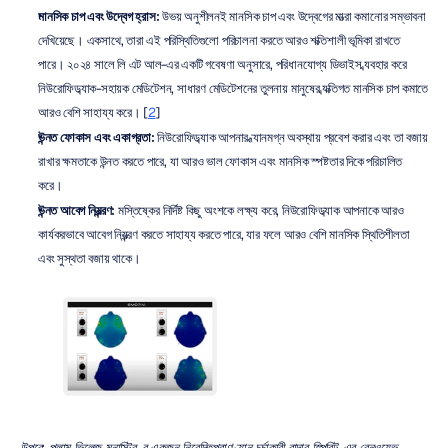
মানসিক চাপ এবং উদ্বেগ হ্রাস:
 উভয় অনুশীলনই মানসিক চাপ এবং উদ্বেগের মাত্রা কমানোর সম্ভাবনা 
দেখিয়েছে। একসাথে, তারা এই পরিস্থিতিগুলো পরিচালনা করতে আরও শক্তিশালী ভূমিকা রাখতে 
পারে। ২০২৪ সালে লি এট আল-এর একটি গবেষণা অনুসারে, পরিধানযোগ্য ডিভাইস ব্যবহার করে 
নিউরোফিডব্যাক-সহায়ক মেডিটেশন, সাধারণ মেডিটেশনের তুলনায় মানুষের ব্যক্তিগত মানসিক চাপ কমাতে 
আরও বেশি সাহায্য করে। [
2
]
উন্নত ফোকাস এবং একাগ্রতা:
 নিউরোফিডব্যাক আপনার ধ্যানমগ্ন অবস্থায় প্রবেশ করার এবং তা বজায় 
রাখার ক্ষমতাকে উন্নত করতে পারে, যা আরও ভাল ফোকাস এবং মানসিক স্পষ্টতার দিকে পরিচালিত 
করে।
উন্নত আবেগ নিয়ন্ত্রণ:
 মস্তিষ্কের নির্দিষ্ট কিছু অংশকে লক্ষ্য করে, নিউরোফিডব্যাক আপনাকে আরও 
কার্যকরভাবে আবেগ নিয়ন্ত্রণ করতে সাহায্য করতে পারে, যার ফলে আরও বেশি মানসিক স্থিতিশীলতা 
এবং সুস্থতা বজায় থাকে।
উপরে: প্লাম ভিলেজ মনাস্ট্রি-র একজন নিবেদিতপ্রাণ ধ্যান চর্চাকারী ব্রাদার স্পিরিট-এর ব্রেনওয়েভ 