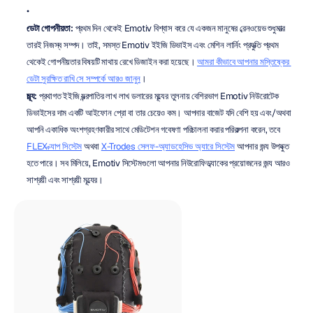
ডেটা গোপনীয়তা:
 প্রথম দিন থেকেই Emotiv বিশ্বাস করে যে একজন মানুষের ব্রেনওয়েভ শুধুমাত্র 
তারই নিজস্ব সম্পদ। তাই, সমস্ত Emotiv ইইজি ডিভাইস এবং মেশিন লার্নিং প্রযুক্তি প্রথম 
থেকেই গোপনীয়তার বিষয়টি মাথায় রেখে ডিজাইন করা হয়েছে। 
আমরা কীভাবে আপনার মস্তিষ্কের 
ডেটা সুরক্ষিত রাখি সে সম্পর্কে আরও জানুন
।
মূল্য:
 প্রথাগত ইইজি যন্ত্রপাতির লাখ লাখ ডলারের মূল্যের তুলনায় বেশিরভাগ Emotiv নিউরোটেক 
ডিভাইসের দাম একটি আইফোন প্রো বা তার চেয়েও কম। আপনার বাজেট যদি বেশি হয় এবং/অথবা 
আপনি একাধিক অংশগ্রহণকারীর সাথে মেডিটেশন গবেষণা পরিচালনা করার পরিকল্পনা করেন, তবে 
FLEX ক্যাপ সিস্টেম
 অথবা 
X-Trodes সেলফ-অ্যাডহেসিভ অ্যারে সিস্টেম
 আপনার জন্য উপযুক্ত 
হতে পারে। সব মিলিয়ে, Emotiv সিস্টেমগুলো আপনার নিউরোফিডব্যাকের প্রয়োজনের জন্য আরও 
সাশ্রয়ী এবং সাশ্রয়ী মূল্যের।