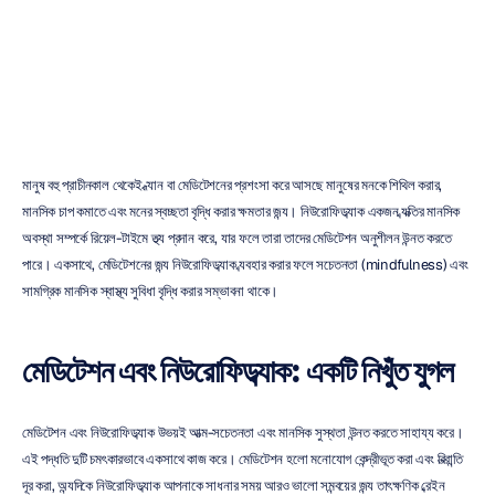
নিউরোফিডব্যাকের
প্রভাব
এইচ.বি.
ডুরান
সর্বশেষ
আপডেট
৭
আগ,
২০২৪
মানুষ বহু প্রাচীনকাল থেকেই ধ্যান বা মেডিটেশনের প্রশংসা করে আসছে মানুষের মনকে শিথিল করার, 
মানসিক চাপ কমাতে এবং মনের স্বচ্ছতা বৃদ্ধি করার ক্ষমতার জন্য। নিউরোফিডব্যাক একজন ব্যক্তির মানসিক 
অবস্থা সম্পর্কে রিয়েল-টাইমে তথ্য প্রদান করে, যার ফলে তারা তাদের মেডিটেশন অনুশীলন উন্নত করতে 
পারে। একসাথে, মেডিটেশনের জন্য নিউরোফিডব্যাক ব্যবহার করার ফলে সচেতনতা (mindfulness) এবং 
সামগ্রিক মানসিক স্বাস্থ্য সুবিধা বৃদ্ধি করার সম্ভাবনা থাকে।
মেডিটেশন এবং নিউরোফিডব্যাক: একটি নিখুঁত যুগল
মেডিটেশন এবং নিউরোফিডব্যাক উভয়ই আত্ম-সচেতনতা এবং মানসিক সুস্থতা উন্নত করতে সাহায্য করে। 
এই পদ্ধতি দুটি চমৎকারভাবে একসাথে কাজ করে। মেডিটেশন হলো মনোযোগ কেন্দ্রীভূত করা এবং বিভ্রান্তি 
দূর করা, অন্যদিকে নিউরোফিডব্যাক আপনাকে সাধনার সময় আরও ভালো সমন্বয়ের জন্য তাৎক্ষণিক ব্রেইন 