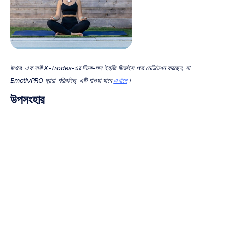
﻿উপরে: এক নারী X-Trodes-এর স্টিক-অন ইইজি ডিভাইস পরে মেডিটেশন করছেন, যা 
EmotivPRO দ্বারা পরিচালিত, এটি পাওয়া যাবে 
এখানে
।
উপসংহার
আপনার মেডিটেশন অনুশীলনে নিউরোফিডব্যাক যুক্ত করা আপনার মানসিক সুস্থতার দৃষ্টিভঙ্গিকে বদলে দিতে 
পারে। নিউরোফিডব্যাক আপনার মস্তিষ্কের কার্যকলাপকে অপ্টিমাইজ করার জন্য আপনাকে রিয়েল-টাইম 
ফিডব্যাক এবং ব্যক্তিগতকৃত প্রশিক্ষণ দিয়ে আপনার ধ্যানের উন্নতি করতে সাহায্য করে। আপনি অভিজ্ঞ হোন বা 
ধ্যানে নতুন, মেডিটেশনের সাথে নিউরোফিডব্যাক মানসিক স্বাস্থ্য এবং সুস্থতা উন্নত করতে পারে।
মেডিটেশন কৌশল এবং একটি নির্ভরযোগ্য নিউরোফিডব্যাক ডিভাইস ব্যবহার করে, আপনি আরও বেশি শিথিল 
হতে পারেন, আরও ভাল মনোযোগ দিতে পারেন এবং আরও বেশি আবেগপূর্ণ ভারসাম্য বজায় রাখতে পারেন।
গবেষকরা নিউরোফিডব্যাক-নির্দেশিত মেডিটেশনের কার্যকারিতা নিয়ে গবেষণা করেছেন এবং এতে মিশ্র 