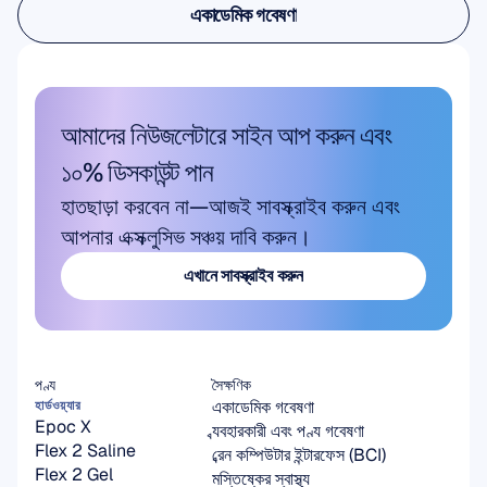
একাডেমিক গবেষণা
একাডেমিক গবেষণা
আমাদের নিউজলেটারে সাইন আপ করুন এবং 
১০% ডিসকাউন্ট পান
হাতছাড়া করবেন না—আজই সাবস্ক্রাইব করুন এবং 
আপনার এক্সক্লুসিভ সঞ্চয় দাবি করুন।
এখানে সাবস্ক্রাইব করুন
এখানে সাবস্ক্রাইব করুন
পণ্য
সৈক্ষণিক
একাডেমিক গবেষণা
হার্ডওয়্যার
Epoc X
ব্যবহারকারী এবং পণ্য গবেষণা
Flex 2 Saline
ব্রেন কম্পিউটার ইন্টারফেস (BCI)
Flex 2 Gel
মস্তিষ্কের স্বাস্থ্য