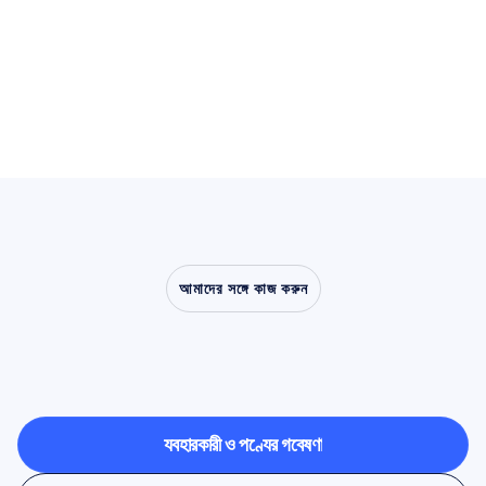
আপনার প্রতিযোগীদের আগ Aheadত থাকুন
আরও জানুন
আমাদের সঙ্গে কাজ করুন
নিউরোসায়েন্স
ল্যাবের
বাইরে
পদক্ষেপ
নিলে
কী
সম্ভব
তা
দেখুন
ব্যবহারকারী ও পণ্যের গবেষণা
ব্যবহারকারী ও পণ্যের গবেষণা