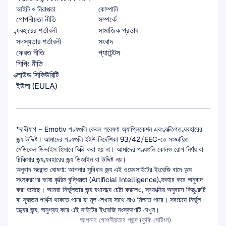
আইনি ও নিরাপত্তা
কোম্পানি
গোপনীয়তা নীতি
সম্পর্কে
ব্যবহারের শর্তাবলী
সামাজিক প্রভাব
সদস্যতার শর্তাবলী
সংবাদ
ফেরত নীতি
প্যাটেন্টস
শিপিং নীতি
ক্লাউড সিকিউরিটি
ইউলা (EULA)
*দাবীত্যাগ – Emotiv পণ্যগুলি কেবল গবেষণা অ্যাপ্লিকেশন এবং ব্যক্তিগত ব্যবহারের 
জন্য উদ্দিষ্ট। আমাদের পণ্যগুলি ইইউ নির্দেশিকা 93/42/EEC-তে সংজ্ঞায়িত 
মেডিকেল ডিভাইস হিসাবে বিক্রি করা হয় না। আমাদের পণ্যগুলি কোনও রোগ নির্ণয় বা 
চিকিত্সার জন্য ব্যবহারের জন্য ডিজাইন বা উদ্দিষ্ট নয়।
অনুবাদ সংক্রান্ত ঘোষণা: আপনার সুবিধার জন্য এই ওয়েবসাইটের ইংরেজি বাদে অন্য 
সংস্করণের ভাষা কৃত্রিম বুদ্ধিমত্তা (Artificial Intelligence) ব্যবহার করে অনুবাদ 
করা হয়েছে। আমরা নির্ভুলতার জন্য যথাসাধ্য চেষ্টা করলেও, স্বয়ংক্রিয় অনুবাদে কিছু ত্রুটি 
বা সূক্ষ্মতম পার্থক্য থাকতে পারে যা মূল লেখার সাথে নাও মিলতে পারে। সবচেয়ে নির্ভুল 
তথ্যের জন্য, অনুগ্রহ করে এই সাইটের ইংরেজি সংস্করণটি দেখুন।
আপনার গোপনীয়তার পছন্দ (কুকি সেটিংস)