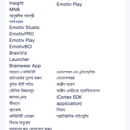
Insight
Emotiv Play
MN8
আনুষঙ্গিক সামগ্রী
সফটওয়্যার
Emotiv Studio
EmotivPRO
Emotiv Play
EmotivBCI
BrainViz
Launcher
Brainwear App
সহায়তা ও কমিউনিটি
ডেভেলপারস এবং এন্টারপ্রাইজ
হার্ডওয়্যার তুলনা করুন
ডেভেলপাররা
কুইক স্টার্ট গাইড
কর্টেক্স অ্যাপ
মৌলিক বিষয়সমূহ
কর্টেক্স এসডিকে অ্যাপ্লিকেশন 
জ্ঞানভাণ্ডার
(Cortex SDK 
কীভাবে
application)
শব্দকোষ
গিথাব
কমিউনিটি ফোরাম
প্রাতিষ্ঠানিক লাইসেন্সিং
ফিচার অনুরোধ
সহায়তার জন্য যোগাযোগ করুন