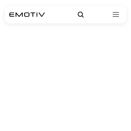
কর্মদক্ষতার মেট্রিকস
Emotiv-এর বিপ্লবী পারফরম্যান্স মেট্রিক্সের সাহায্যে আপনার মানব আচরণ 
গবেষণাকে দ্রুততর করুন।
মস্তিষ্কের অন্তর্দৃষ্টি ডিকোড 
করা হয়েছে
Emotiv-এর Performance Metrics মস্তিষ্ক সম্পর্কে সরাসরি অন্তর্দৃষ্টি প্রদান করে, 